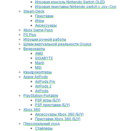
Игровая консоль Nintendo Switch OLED
Игровая приставка Nintendo switch с Joy-Con
Steam Deck
Приставки
Игры
Аксессуары
Xbox Game Pass
PS Plus
Игрушки ручной работы
Шлем виртуальной реальности Oculus
Видеокарты
AMD
GIGABYTE
Manli
MSI
Квадрокоптеры
Apple AirPods
AirPods Pro
AirPods 2
AirPods
PlayStation Portable
PSP игры (Б/У)
PSP приставки (Б/У)
Xbox 360
Аксессуары Xbox 360 (Б/У)
Приставки Xbox 360 (Б/У)
Персональный уход
Стайлеры