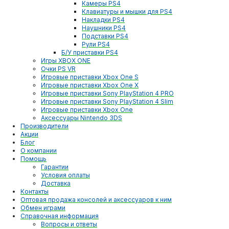
Камеры PS4
Клавиатуры и мышки для PS4
Накладки PS4
Наушники PS4
Подставки PS4
Рули PS4
Б/У приставки PS4
Игры XBOX ONE
Очки PS VR
Игровые приставки Xbox One S
Игровые приставки Xbox One X
Игровые приставки Sony PlayStation 4 PRO
Игровые приставки Sony PlayStation 4 Slim
Игровые приставки Xbox One
Аксессуары Nintendo 3DS
Производители
Акции
Блог
О компании
Помощь
Гарантии
Условия оплаты
Доставка
Контакты
Оптовая продажа консолей и аксессуаров к ним
Обмен играми
Справочная информация
Вопросы и ответы