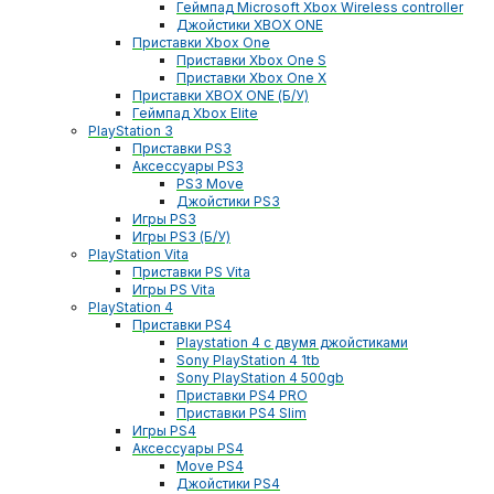
Геймпад Microsoft Xbox Wireless controller
Джойстики XBOX ONE
Приставки Xbox One
Приставки Xbox One S
Приставки Xbox One X
Приставки XBOX ONE (Б/У)
Геймпад Xbox Elite
PlayStation 3
Приставки PS3
Аксессуары PS3
PS3 Move
Джойстики PS3
Игры PS3
Игры PS3 (Б/У)
PlayStation Vita
Приставки PS Vita
Игры PS Vita
PlayStation 4
Приставки PS4
Playstation 4 с двумя джойстиками
Sony PlayStation 4 1tb
Sony PlayStation 4 500gb
Приставки PS4 PRO
Приставки PS4 Slim
Игры PS4
Аксессуары PS4
Move PS4
Джойстики PS4