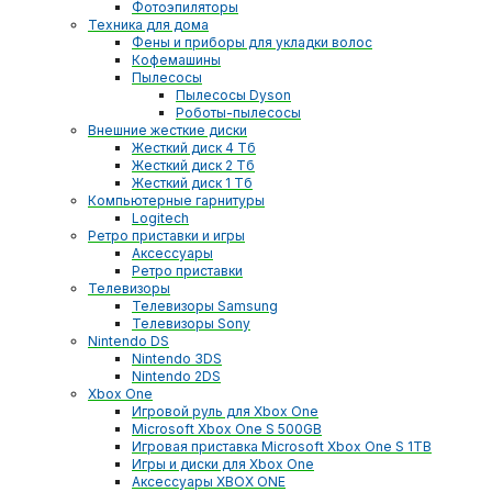
Фотоэпиляторы
Техника для дома
Фены и приборы для укладки волос
Кофемашины
Пылесосы
Пылесосы Dyson
Роботы-пылесосы
Внешние жесткие диски
Жесткий диск 4 Тб
Жесткий диск 2 Тб
Жесткий диск 1 Тб
Компьютерные гарнитуры
Logitech
Ретро приставки и игры
Аксессуары
Ретро приставки
Телевизоры
Телевизоры Samsung
Телевизоры Sony
Nintendo DS
Nintendo 3DS
Nintendo 2DS
Xbox One
Игровой руль для Xbox One
Microsoft Xbox One S 500GB
Игровая приставка Microsoft Xbox One S 1TB
Игры и диски для Xbox One
Аксессуары XBOX ONE