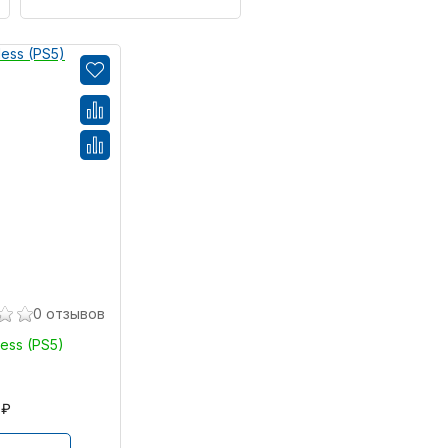
0 отзывов
less (PS5)
 ₽