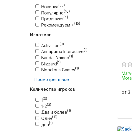
(35)
Новинка
(16)
Популярно
(4)
Предзаказ
(15)
Рекомендуем ⭐
Издатель
(3)
Activision
(1)
Annapurna Interactive
(1)
Bandai Namco
(1)
Blizzard
(1)
Bloodious Games
Marve
Mora
Посмотреть все
Количество игроков
от 3
(3)
1
(3)
1-2
(1)
Два и более
(11)
Один
(1)
два