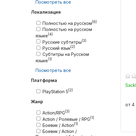
Посмотреть все
Локализация
(6)
Полностью на русском
Полностью на русском
(4)
языке
(3)
Русские субтитры
(2)
Русский язык
Субтитры на Русском
(1)
языке
Посмотреть все
Платформа
Sack
(2)
PlayStation 5
Жанр
от 4
(3)
Action/RPG
(1)
Action / Ролевые / RPG
(1)
Боевик / Action
Боевик / Action /