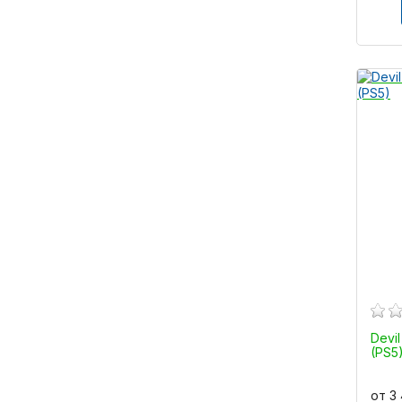
Devil
(PS5
от 3