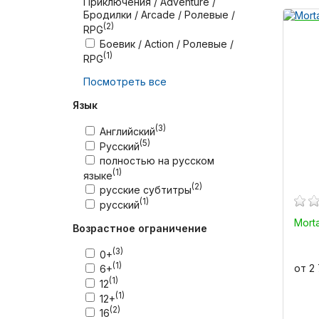
Приключения / Adventure /
Бродилки / Arcade / Ролевые /
(2)
RPG
Боевик / Action / Ролевые /
(1)
RPG
Посмотреть все
Язык
(3)
Английский
(5)
Русский
полностью на русском
(1)
языке
(2)
русские субтитры
(1)
русский
Morta
Возрастное ограничение
(3)
0+
(1)
от 2
6+
(1)
12
(1)
12+
(2)
16