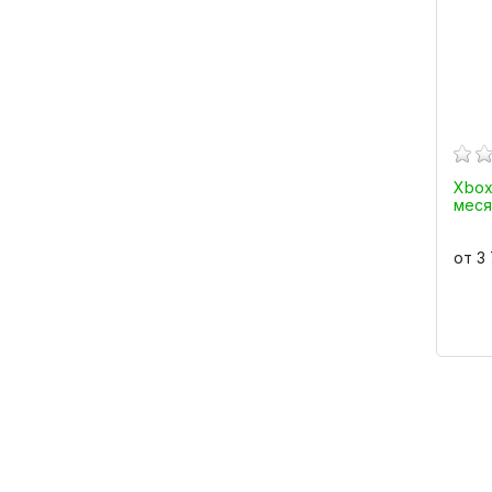
Xbox
меся
от 3