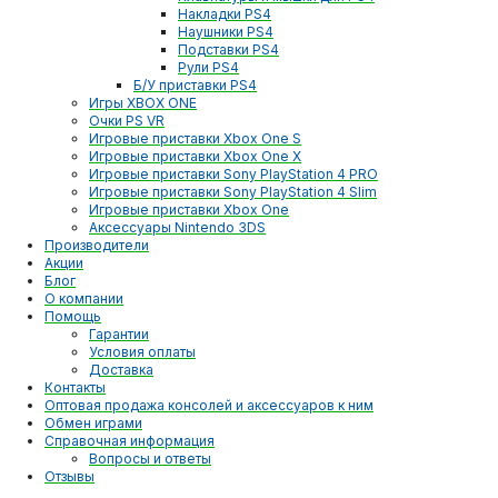
Накладки PS4
Наушники PS4
Подставки PS4
Рули PS4
Б/У приставки PS4
Игры XBOX ONE
Очки PS VR
Игровые приставки Xbox One S
Игровые приставки Xbox One X
Игровые приставки Sony PlayStation 4 PRO
Игровые приставки Sony PlayStation 4 Slim
Игровые приставки Xbox One
Аксессуары Nintendo 3DS
Производители
Акции
Блог
О компании
Помощь
Гарантии
Условия оплаты
Доставка
Контакты
Оптовая продажа консолей и аксессуаров к ним
Обмен играми
Справочная информация
Вопросы и ответы
Отзывы