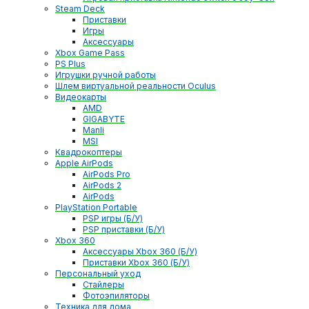
Steam Deck
Приставки
Игры
Аксессуары
Xbox Game Pass
PS Plus
Игрушки ручной работы
Шлем виртуальной реальности Oculus
Видеокарты
AMD
GIGABYTE
Manli
MSI
Квадрокоптеры
Apple AirPods
AirPods Pro
AirPods 2
AirPods
PlayStation Portable
PSP игры (Б/У)
PSP приставки (Б/У)
Xbox 360
Аксессуары Xbox 360 (Б/У)
Приставки Xbox 360 (Б/У)
Персональный уход
Стайлеры
Фотоэпиляторы
Техника для дома