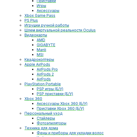
Приставки
Игры
Аксессуары
Xbox Game Pass
PS Plus
Игрушки ручной работы
Шлем виртуальной реальности Oculus
Видеокарты
AMD
GIGABYTE
Manli
MSI
Квадрокоптеры
Apple AirPods
AirPods Pro
AirPods 2
AirPods
PlayStation Portable
PSP игры (Б/У)
PSP приставки (Б/У)
Xbox 360
Аксессуары Xbox 360 (Б/У)
Приставки Xbox 360 (Б/У)
Персональный уход
Стайлеры
Фотоэпиляторы
Техника для дома
Фены и приборы для укладки волос