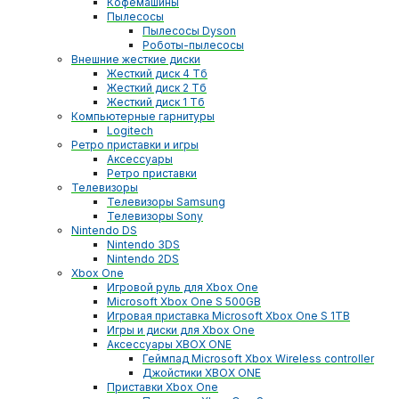
Кофемашины
Пылесосы
Пылесосы Dyson
Роботы-пылесосы
Внешние жесткие диски
Жесткий диск 4 Тб
Жесткий диск 2 Тб
Жесткий диск 1 Тб
Компьютерные гарнитуры
Logitech
Ретро приставки и игры
Аксессуары
Ретро приставки
Телевизоры
Телевизоры Samsung
Телевизоры Sony
Nintendo DS
Nintendo 3DS
Nintendo 2DS
Xbox One
Игровой руль для Xbox One
Microsoft Xbox One S 500GB
Игровая приставка Microsoft Xbox One S 1TB
Игры и диски для Xbox One
Аксессуары XBOX ONE
Геймпад Microsoft Xbox Wireless controller
Джойстики XBOX ONE
Приставки Xbox One