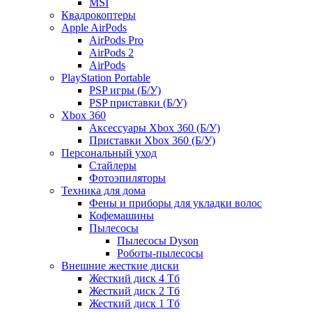
MSI
Квадрокоптеры
Apple AirPods
AirPods Pro
AirPods 2
AirPods
PlayStation Portable
PSP игры (Б/У)
PSP приставки (Б/У)
Xbox 360
Аксессуары Xbox 360 (Б/У)
Приставки Xbox 360 (Б/У)
Персональный уход
Стайлеры
Фотоэпиляторы
Техника для дома
Фены и приборы для укладки волос
Кофемашины
Пылесосы
Пылесосы Dyson
Роботы-пылесосы
Внешние жесткие диски
Жесткий диск 4 Тб
Жесткий диск 2 Тб
Жесткий диск 1 Тб