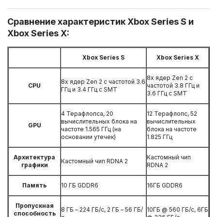
Сравнение характеристик Xbox Series S и
Внешние жесткие диски
Xbox Series X:
Компьютерные гарнитуры
Xbox Series S
Xbox Series X
Ретро приставки и игры
8x ядер Zen 2 с
8x ядер Zen 2 с частотой 3.6
CPU
частотой 3.8 ГГц и
ГГц и 3.4 ГГц с SMT
3.6 ГГц с SMT
Телевизоры
4 Терафлопса, 20
12 Терафлопс, 52
вычислительных блока на
вычислительных
Nintendo DS
GPU
частоте 1.565 ГГц (на
блока на частоте
основании утечек)
1.825 ГГц
Xbox One
Архитектура
Кастомный чип
Кастомный чип RDNA 2
графики
RDNA 2
PlayStation 3
Память
10 ГБ GDDR6
16ГБ GDDR6
PlayStation Vita
Пропускная
8 ГБ – 224 ГБ/с, 2 ГБ – 56 ГБ/
10ГБ @ 560 ГБ/с, 6ГБ
способность