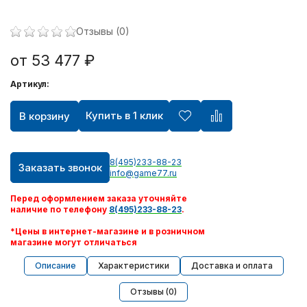
Игрушки ручной работы
Отзывы (0)
от 53 477 ₽
Шлем виртуальной реальности Oculus
Артикул:
Видеокарты
Купить в 1 клик
В корзину
Квадрокоптеры
8(495)233-88-23
Apple AirPods
Заказать звонок
info@game77.ru
Перед оформлением заказа уточняйте
PlayStation Portable
наличие по телефону
8(495)233-88-23
.
*Цены в интернет-магазине и в розничном
Xbox 360
магазине могут отличаться
Описание
Характеристики
Доставка и оплата
Персональный уход
Отзывы (0)
Техника для дома