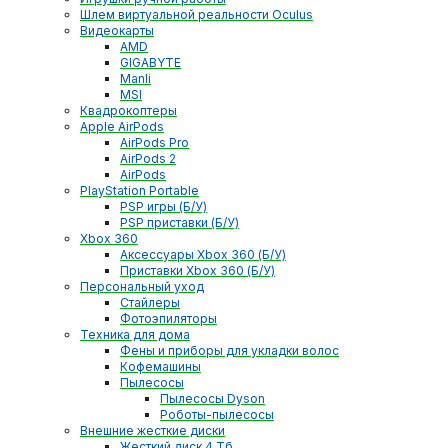
Шлем виртуальной реальности Oculus
Видеокарты
AMD
GIGABYTE
Manli
MSI
Квадрокоптеры
Apple AirPods
AirPods Pro
AirPods 2
AirPods
PlayStation Portable
PSP игры (Б/У)
PSP приставки (Б/У)
Xbox 360
Аксессуары Xbox 360 (Б/У)
Приставки Xbox 360 (Б/У)
Персональный уход
Стайлеры
Фотоэпиляторы
Техника для дома
Фены и приборы для укладки волос
Кофемашины
Пылесосы
Пылесосы Dyson
Роботы-пылесосы
Внешние жесткие диски
Жесткий диск 4 Тб