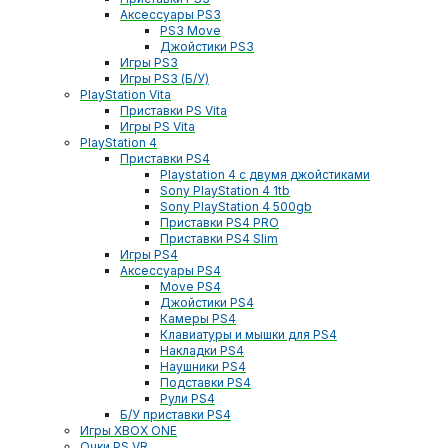
Аксессуары PS3
PS3 Move
Джойстики PS3
Игры PS3
Игры PS3 (Б/У)
PlayStation Vita
Приставки PS Vita
Игры PS Vita
PlayStation 4
Приставки PS4
Playstation 4 с двумя джойстиками
Sony PlayStation 4 1tb
Sony PlayStation 4 500gb
Приставки PS4 PRO
Приставки PS4 Slim
Игры PS4
Аксессуары PS4
Move PS4
Джойстики PS4
Камеры PS4
Клавиатуры и мышки для PS4
Накладки PS4
Наушники PS4
Подставки PS4
Рули PS4
Б/У приставки PS4
Игры XBOX ONE
Очки PS VR