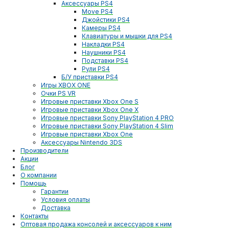
Аксессуары PS4
Move PS4
Джойстики PS4
Камеры PS4
Клавиатуры и мышки для PS4
Накладки PS4
Наушники PS4
Подставки PS4
Рули PS4
Б/У приставки PS4
Игры XBOX ONE
Очки PS VR
Игровые приставки Xbox One S
Игровые приставки Xbox One X
Игровые приставки Sony PlayStation 4 PRO
Игровые приставки Sony PlayStation 4 Slim
Игровые приставки Xbox One
Аксессуары Nintendo 3DS
Производители
Акции
Блог
О компании
Помощь
Гарантии
Условия оплаты
Доставка
Контакты
Оптовая продажа консолей и аксессуаров к ним