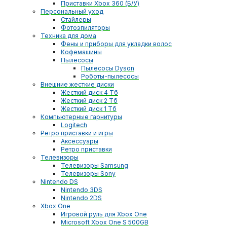
Приставки Xbox 360 (Б/У)
Персональный уход
Стайлеры
Фотоэпиляторы
Техника для дома
Фены и приборы для укладки волос
Кофемашины
Пылесосы
Пылесосы Dyson
Роботы-пылесосы
Внешние жесткие диски
Жесткий диск 4 Тб
Жесткий диск 2 Тб
Жесткий диск 1 Тб
Компьютерные гарнитуры
Logitech
Ретро приставки и игры
Аксессуары
Ретро приставки
Телевизоры
Телевизоры Samsung
Телевизоры Sony
Nintendo DS
Nintendo 3DS
Nintendo 2DS
Xbox One
Игровой руль для Xbox One
Microsoft Xbox One S 500GB