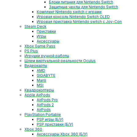
Блоки питания для Nintendo Switch
Защитные чехлы для Nintendo Switch
Комплект Nintendo switch с играми
Игровая консоль Nintendo Switch OLED
Игровая приставка Nintendo switch с Joy-Con
Steam Deck
Приставки
Игры
Аксессуары
Xbox Game Pass
PS Plus
Игрушки ручной работы
Шлем виртуальной реальности Oculus
Видеокарты
AMD
GIGABYTE
Manli
MSI
Квадрокоптеры
Apple AirPods
AirPods Pro
AirPods 2
AirPods
PlayStation Portable
PSP игры (Б/У)
PSP приставки (Б/У)
Xbox 360
Аксессуары Xbox 360 (Б/У)