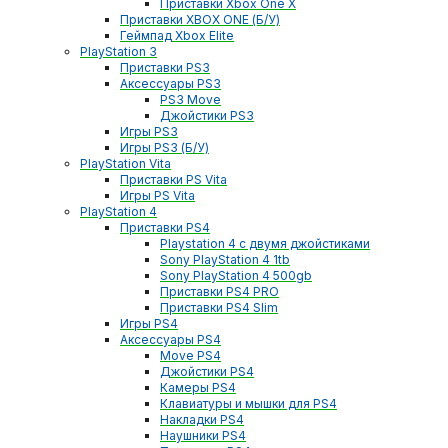
Приставки Xbox One X
Приставки XBOX ONE (Б/У)
Геймпад Xbox Elite
PlayStation 3
Приставки PS3
Аксессуары PS3
PS3 Move
Джойстики PS3
Игры PS3
Игры PS3 (Б/У)
PlayStation Vita
Приставки PS Vita
Игры PS Vita
PlayStation 4
Приставки PS4
Playstation 4 с двумя джойстиками
Sony PlayStation 4 1tb
Sony PlayStation 4 500gb
Приставки PS4 PRO
Приставки PS4 Slim
Игры PS4
Аксессуары PS4
Move PS4
Джойстики PS4
Камеры PS4
Клавиатуры и мышки для PS4
Накладки PS4
Наушники PS4