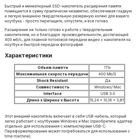
Быстрый и миниатюрный SSD-накопитель расширения памяти
помещается в сумку практически незаметно, обеспечивая гладкую
и легкую внешнюю твердотельную резервную копию для вашего
ноутбука - просто перетащите, отпустите, и все готово.
Расширение не только готово к работе с твердотельным
накопителем, но и благодаря производительности, достигающей
400 мб/с, для плавной потоковой передачи видео с накопителя на
ноутбук и быстрой передачи фотографий.
Характеристики
Объем памяти
1Tb
Максимальная скорость передачи
400 Mb/S
Shock Resistant
Да
Совместимость
Windows/ Mac
Interface
USB 3.0
Длина x Ширина x Высота
15,24 x 10,16 x 3,81
Этот внешний накопитель включает в себя USB-кабель, который
легко работает с ноутбуками Windows и Mac (приобретите адаптер
отдельно для использования с компьютерами USB-C.
Переформатирование может потребоваться для использования с
time machine).