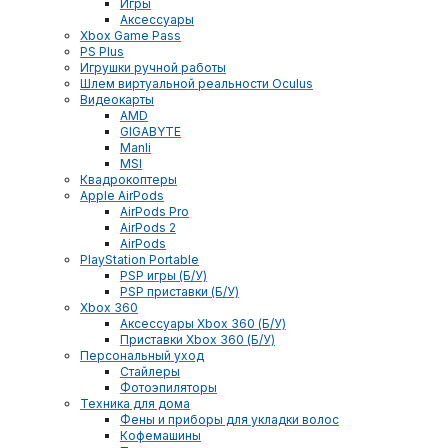
Игры
Аксессуары
Xbox Game Pass
PS Plus
Игрушки ручной работы
Шлем виртуальной реальности Oculus
Видеокарты
AMD
GIGABYTE
Manli
MSI
Квадрокоптеры
Apple AirPods
AirPods Pro
AirPods 2
AirPods
PlayStation Portable
PSP игры (Б/У)
PSP приставки (Б/У)
Xbox 360
Аксессуары Xbox 360 (Б/У)
Приставки Xbox 360 (Б/У)
Персональный уход
Стайлеры
Фотоэпиляторы
Техника для дома
Фены и приборы для укладки волос
Кофемашины