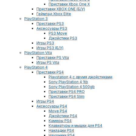
Приставки Xbox One X
Приставки XBOX ONE (Б/У)
Геймпад Xbox Elite
PlayStation 3
Приставки PS3
Аксессуары PS3
PS3 Move
Джойстики PS3
Игры PS3
Игры PS3 (Б/У)
PlayStation Vita
Приставки PS Vita
Игры PS Vita
PlayStation 4
Приставки PS4
Playstation 4 с двумя джойстиками
Sony PlayStation 4 1tb
Sony PlayStation 4 500gb
Приставки PS4 PRO
Приставки PS4 Slim
Игры PS4
Аксессуары PS4
Move PS4
Джойстики PS4
Камеры PS4
Клавиатуры и мышки для PS4
Накладки PS4
Наушники PS4