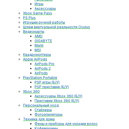
Игры
Аксессуары
Xbox Game Pass
PS Plus
Игрушки ручной работы
Шлем виртуальной реальности Oculus
Видеокарты
AMD
GIGABYTE
Manli
MSI
Квадрокоптеры
Apple AirPods
AirPods Pro
AirPods 2
AirPods
PlayStation Portable
PSP игры (Б/У)
PSP приставки (Б/У)
Xbox 360
Аксессуары Xbox 360 (Б/У)
Приставки Xbox 360 (Б/У)
Персональный уход
Стайлеры
Фотоэпиляторы
Техника для дома
Фены и приборы для укладки волос
Кофемашины