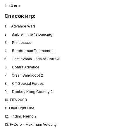
4. 40 игр
Внешние жесткие диски
Список игр:
1. Advance Wars
Компьютерные гарнитуры
2. Barbie in the 12 Dancing
3. Princesses
Ретро приставки и игры
4. Bomberman Tournament
Телевизоры
5. Castlevania - Aria of Sorrow
6. Contra Advance
Nintendo DS
7. Crash Bandicoot 2
8. CT Special Forces
Xbox One
9. Donkey Kong Country 2
10. FIFA 2003
PlayStation 3
11. Final Fight One
12. Finding Nemo 2
PlayStation Vita
13. F-Zero - Maximum Velocity