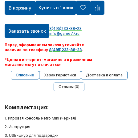
Купить в 1 клик
В корзину
Игрушки ручной работы
Шлем виртуальной реальности Oculus
8(495)233-88-23
Заказать звонок
info@game77.ru
Видеокарты
Перед оформлением заказа уточняйте
наличие по телефону
8(495)233-88-23
.
Квадрокоптеры
*Цены в интернет-магазине и в розничном
магазине могут отличаться
Apple AirPods
Описание
Характеристики
Доставка и оплата
Отзывы (0)
PlayStation Portable
Xbox 360
Комплектация:
1. Игровая консоль Retro Mini (черная)
Персональный уход
2. Инструкция
3. USB-шнур для подзарядки
Техника для дома