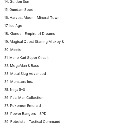
14. Golden Sun
PlayStation 4
15. Gundam Seed
Игры XBOX ONE
16. Harvest Moon - Mineral Town
17. Ice Age
Очки PS VR
18. Klonoa - Empire of Dreams
19. Magical Quest Starring Mickey &
Игровые приставки Xbox One S
20. Minnie
21. Mario Kart Super Circuit
Игровые приставки Xbox One X
22. MegaMan & Bass
23. Metal Slug Advanced
Игровые приставки Sony PlayStation 4 PRO
24. Monsters Inc.
Игровые приставки Sony PlayStation 4 Slim
25. Ninja 5-0
26. Pac-Man Collection
Игровые приставки Xbox One
27. Pokemon Emerald
28. Power Rangers - SPD
Аксессуары Nintendo 3DS
29. Rebelsta - Tactical Command