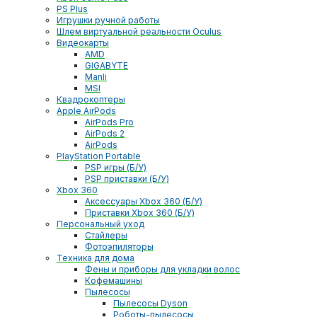
PS Plus
Игрушки ручной работы
Шлем виртуальной реальности Oculus
Видеокарты
AMD
GIGABYTE
Manli
MSI
Квадрокоптеры
Apple AirPods
AirPods Pro
AirPods 2
AirPods
PlayStation Portable
PSP игры (Б/У)
PSP приставки (Б/У)
Xbox 360
Аксессуары Xbox 360 (Б/У)
Приставки Xbox 360 (Б/У)
Персональный уход
Стайлеры
Фотоэпиляторы
Техника для дома
Фены и приборы для укладки волос
Кофемашины
Пылесосы
Пылесосы Dyson
Роботы-пылесосы