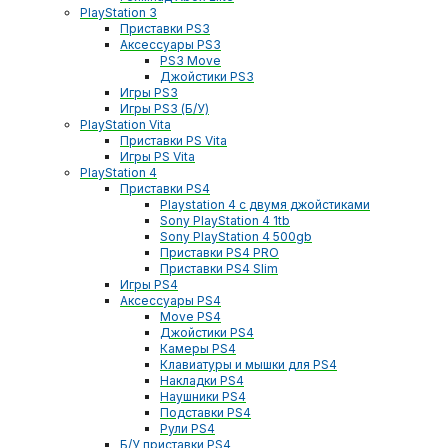
PlayStation 3
Приставки PS3
Аксессуары PS3
PS3 Move
Джойстики PS3
Игры PS3
Игры PS3 (Б/У)
PlayStation Vita
Приставки PS Vita
Игры PS Vita
PlayStation 4
Приставки PS4
Playstation 4 с двумя джойстиками
Sony PlayStation 4 1tb
Sony PlayStation 4 500gb
Приставки PS4 PRO
Приставки PS4 Slim
Игры PS4
Аксессуары PS4
Move PS4
Джойстики PS4
Камеры PS4
Клавиатуры и мышки для PS4
Накладки PS4
Наушники PS4
Подставки PS4
Рули PS4
Б/У приставки PS4