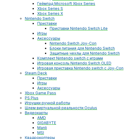
Геймпад Microsoft Xbox Series
Xbox Series S
Xbox Series X
Nintendo Switch
Приставки
Приставки Nintendo Switch Lite
Игры
Аксессуары
Nintendo Switch Joy-Con
Блоки питания для Nintendo Switch
Защитные чехлы для Nintendo Switch
Комплект Nintendo switch с играми
Игровая консоль Nintendo Switch OLED
Игровая приставка Nintendo switch с Joy-Con
Steam Deck
Приставки
Игры
Аксессуары
Xbox Game Pass
PS Plus
Игрушки ручной работы
Шлем виртуальной реальности Oculus
Видеокарты
AMD
GIGABYTE
Manli
MSI
Квадрокоптеры