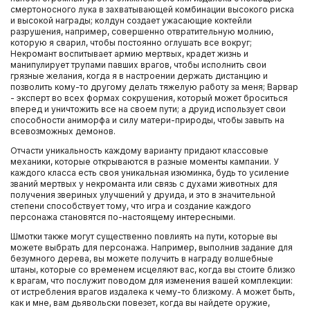
смертоносного лука в захватывающей комбинации высокого риска
и высокой награды; колдун создает ужасающие коктейли
разрушения, например, совершенно отвратительную молнию,
которую я сварил, чтобы постоянно оглушать все вокруг;
Некромант воспитывает армию мертвых, крадет жизнь и
манипулирует трупами павших врагов, чтобы исполнить свои
грязные желания, когда я в настроении держать дистанцию и
позволить кому-то другому делать тяжелую работу за меня; Варвар
- эксперт во всех формах сокрушения, который может броситься
вперед и уничтожить все на своем пути; а друид использует свои
способности аниморфа и силу матери-природы, чтобы завыть на
всевозможных демонов.
Отчасти уникальность каждому варианту придают классовые
механики, которые открываются в разные моменты кампании. У
каждого класса есть своя уникальная изюминка, будь то усиление
званий мертвых у некроманта или связь с духами животных для
получения звериных улучшений у друида, и это в значительной
степени способствует тому, что игра и создание каждого
персонажа становятся по-настоящему интересными.
Шмотки также могут существенно повлиять на пути, которые вы
можете выбрать для персонажа. Например, выполнив задание для
безумного дерева, вы можете получить в награду волшебные
штаны, которые со временем исцеляют вас, когда вы стоите близко
к врагам, что послужит поводом для изменения вашей комплекции:
от истребления врагов издалека к чему-то близкому. А может быть,
как и мне, вам дьявольски повезет, когда вы найдете оружие,