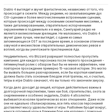
Diablo 4 выглядит и звучит фантастически, независимо от того, что
происходит в сюжете. Между редкими, но захватывающими дух
CGI-сценами и более многочисленными встроенными сценами,
которые происходят между основными сюжетными миссиями, а
также детализированными, отвратительно испорченными
окружениями в подземельях и в мире, Санктуарий редко не
является великолепным зрелищем. Не маловажно, что Diablo 4
звучит даже лучше, чем выглядит, с одним из самых
запоминающихся OST за последнее время, в основном отличной
озвучкой и множеством отвратительных демонических ревов и
воплей, когда вы уничтожаете приспешников Ада.
Неудивительно, что Blizzard разрешает полностью пропустить
кампанию для каждого персонажа после первого прохождения -
пятиминутный ролик с обзором был бы не менее эффективен, чем
повторное прохождение примерно 15-часовой истории. Это могло
бы вызвать большее разочарование, если бы короткая кампания
должна была стать основным блюдом этой трапезы, но, к счастью,
титры в игре Diablo означают, что вы только что закончили закуску.
Когда дело доходит до вещей, которые действительно важны в
долгосрочной перспективе, таких как бой, строительство, охота за
снаряжением и особенно эндшпиль, Diablo 4 абсолютно
выбивается из колеи практически во всех отношениях. Даже если
они не идеально сбалансированы, все пять классов персонажей
доставляют массу удовольствия от игры. Разбойник бродит вокруг,
нанося огромный урон в ближнем бою или издалека с помощью