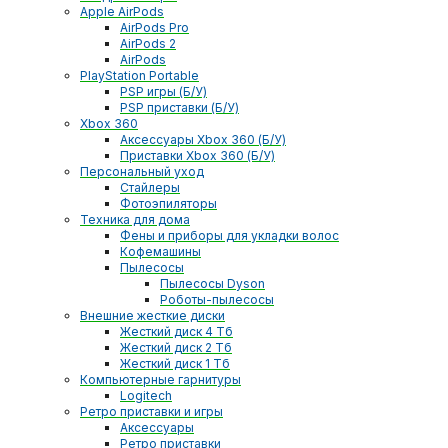
Apple AirPods
AirPods Pro
AirPods 2
AirPods
PlayStation Portable
PSP игры (Б/У)
PSP приставки (Б/У)
Xbox 360
Аксессуары Xbox 360 (Б/У)
Приставки Xbox 360 (Б/У)
Персональный уход
Стайлеры
Фотоэпиляторы
Техника для дома
Фены и приборы для укладки волос
Кофемашины
Пылесосы
Пылесосы Dyson
Роботы-пылесосы
Внешние жесткие диски
Жесткий диск 4 Тб
Жесткий диск 2 Тб
Жесткий диск 1 Тб
Компьютерные гарнитуры
Logitech
Ретро приставки и игры
Аксессуары
Ретро приставки