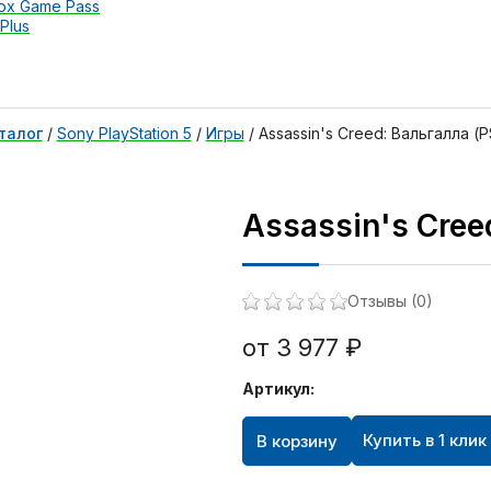
ox Game Pass
Plus
талог
/
Sony PlayStation 5
/
Игры
/
Assassin's Creed: Вальгалла (P
Assassin's Cree
Отзывы (0)
от 3 977 ₽
Артикул:
Купить в 1 клик
В корзину