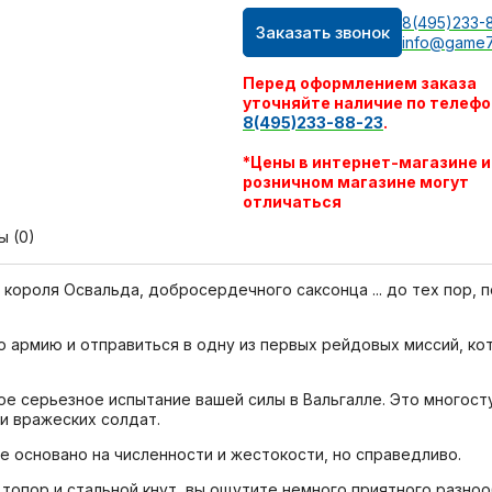
8(495)233-
Заказать звонок
info@game7
Перед оформлением заказа
уточняйте наличие по телефо
8(495)233-88-23
.
*Цены в интернет-магазине и
розничном магазине могут
отличаться
ы (0)
короля Освальда, добросердечного саксонца ... до тех пор, 
 армию и отправиться в одну из первых рейдовых миссий, ко
ое серьезное испытание вашей силы в Вальгалле. Это многост
и вражеских солдат.
ще основано на численности и жестокости, но справедливо.
топор и стальной кнут, вы ощутите немного приятного разноо