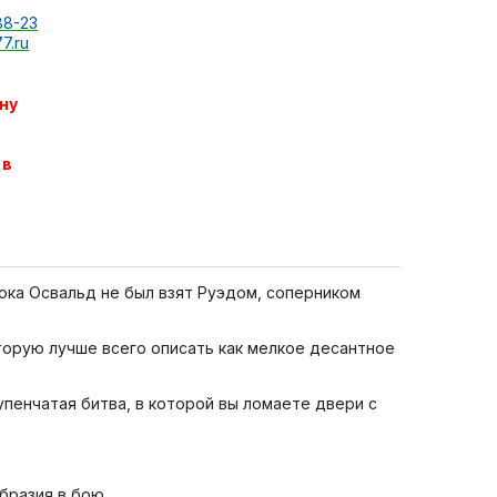
88-23
7.ru
ну
 в
пока Освальд не был взят Руэдом, соперником
торую лучше всего описать как мелкое десантное
упенчатая битва, в которой вы ломаете двери с
бразия в бою.