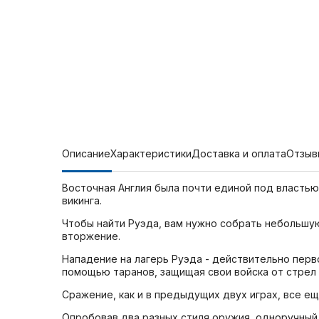
Описание
Характеристики
Доставка и оплата
Отзыв
Восточная Англия была почти единой под властью 
викинга.
Чтобы найти Руэда, вам нужно собрать небольшую
вторжение.
Нападение на лагерь Руэда - действительно перв
помощью таранов, защищая свои войска от стрел 
Сражение, как и в предыдущих двух играх, все е
Опробовав два разных стиля оружия, одноручный 