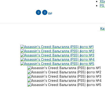
Xb
PS 
0
0
0
₽
Ка