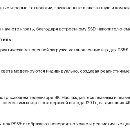
мощные игровые технологии, заключенные в элегантную и компак
ы начнете играть, благодаря встроенному SSD-накопителю ем
тель
рактически мгновенной загрузке установленных игр для PS5®.
чи света моделируются индивидуально, создавая реалистичны
 потрясающем телевизоре 4K.
Наслаждайтесь плавным и плавн
 совместимых игр с поддержкой вывода 120 Гц на дисплеях 4K
 для PS5® отображают невероятно яркие и реалистичные цве