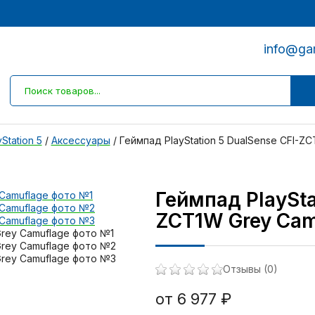
info@ga
Station 5
/
Аксессуары
/
Геймпад PlayStation 5 DualSense CFI-Z
Геймпад PlaySta
ZCT1W Grey Cam
Отзывы (0)
от 6 977 ₽