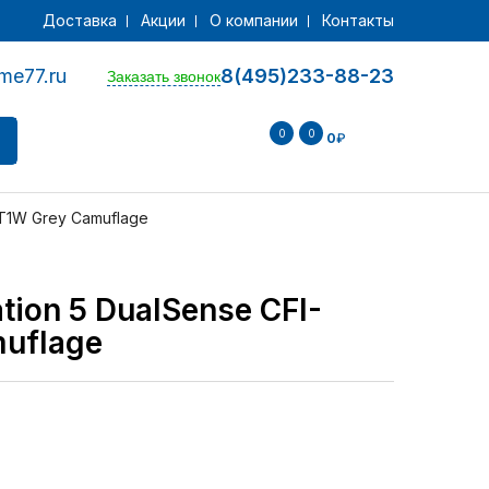
Доставка
Акции
О компании
Контакты
me77.ru
8(495)233-88-23
Заказать звонок
0
0
0
₽
CT1W Grey Camuflage
tion 5 DualSense CFI-
uflage