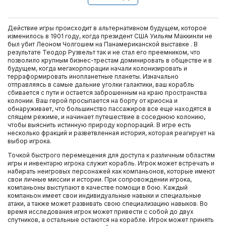
Действие игры происходит в альтернативном будущем, которое
изменилось в 1901 году, когда президент США Уильям Маккинли не
был убит Леоном Чолгошем на Панамериканской выставке . В
результате Теодор Рузвельт так и не стал его преемником, что
позволило крупным бизнес-трестам доминировать в обществе и в
будущем, когда мегакорпорации начали колонизировать и
терраформировать инопланетные планеты. Изначально
отправляясь в самые дальние уголки галактики, ваш корабль
сбивается с пути и остается заброшенным на краю пространства
колонии. Ваш герой просыпается на борту от криосна и
обнаруживает, что большинство пассажиров все еще находятся в
спящем режиме, и начинает путешествие в соседнюю колонию,
чтобы выяснить истинную природу корпораций. В игре есть
несколько фракций и разветвленная история, которая реагирует на
выбор игрока.
Точкой быстрого перемещения для доступа к различным областям
игры и инвентарю игрока служит корабль. Игрок может встречать и
набирать неигровых персонажей как компаньонов, которые имеют
свои личные миссии и истории. При сопровождении игрока,
компаньоны выступают в качестве помощи в бою. Каждый
компаньон имеет свои индивидуальные навыки и специальные
атаки, а также может развивать свою специализацию навыков. Во
время исследования игрок может привести с собой до двух
спутников, а остальные остаются на корабле. Игрок может принять