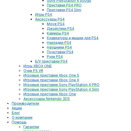
Sony PlayStation 4 500gb
Приставки PS4 PRO
Приставки PS4 Slim
Игры PS4
Аксессуары PS4
Move PS4
Джойстики PS4
Камеры PS4
Клавиатуры и мышки для PS4
Накладки PS4
Наушники PS4
Подставки PS4
Рули PS4
Б/У приставки PS4
Игры XBOX ONE
Очки PS VR
Игровые приставки Xbox One S
Игровые приставки Xbox One X
Игровые приставки Sony PlayStation 4 PRO
Игровые приставки Sony PlayStation 4 Slim
Игровые приставки Xbox One
Аксессуары Nintendo 3DS
Производители
Акции
Блог
О компании
Помощь
Гарантии