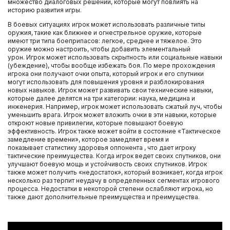
множество диалоговых решений, которые могут повлиять на
историю развития игры.
В боевых ситуациях игрок может использовать различные типы
оружия, такие как ближнее и огнестрельное оружие, которые
имеют три типа боеприпасов: легкое, среднее и тяжелое. Это
оружие можно настроить, чтобы добавить элементальный
урон. Игрок может использовать скрытность или социальные навыки
(убеждение), чтобы вообще избежать боя. По мере прохождения
игрока они получают очки опыта, который игрок и его спутники
могут использовать для повышения уровня и разблокирования
новых навыков. Игрок может развивать свои технические навыки,
которые далее делятся на три категории: наука, медицина и
инженерия. Например, игрок может использовать сжатый луч, чтобы
уменьшить врага. Игрок может вложить очки в эти навыки, которые
откроют новые привилегии, которые повышают боевую
эффективность. Игрок также может войти в состояние «Тактическое
замедление времени», которое замедляет время и
показывает статистику здоровья оппонента , что дает игроку
тактические преимущества. Когда игрок ведет своих спутников, они
улучшают боевую мощь и устойчивость своих спутников. Игрок
также может получить «недостаток», который возникает, когда игрок
несколько раз терпит неудачу в определенных сегментах игрового
процесса. Недостатки в некоторой степени ослабляют игрока, но
также дают дополнительные преимущества и преимущества.