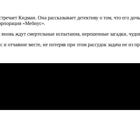
стречает Кидман. Она рассказывает детективу о том, что его доч
корпорация «Мебиус».
оя вновь ждут смертельные испытания, нерешенные загадки, чуд
и отчаяние месте, не потеряв при этом рассудок задача не из п