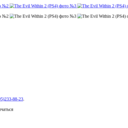
95)233-88-23
.
ичаться