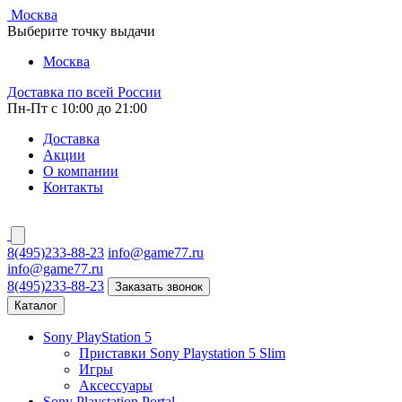
Москва
Выберите точку выдачи
Москва
Доставка по всей России
Пн-Пт с 10:00 до 21:00
Доставка
Акции
О компании
Контакты
8(495)233-88-23
info@game77.ru
info@game77.ru
8(495)233-88-23
Заказать звонок
Каталог
Sony PlayStation 5
Приставки Sony Playstation 5 Slim
Игры
Аксессуары
Sony Playstation Portal