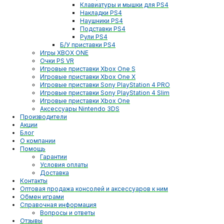
Клавиатуры и мышки для PS4
Накладки PS4
Наушники PS4
Подставки PS4
Рули PS4
Б/У приставки PS4
Игры XBOX ONE
Очки PS VR
Игровые приставки Xbox One S
Игровые приставки Xbox One X
Игровые приставки Sony PlayStation 4 PRO
Игровые приставки Sony PlayStation 4 Slim
Игровые приставки Xbox One
Аксессуары Nintendo 3DS
Производители
Акции
Блог
О компании
Помощь
Гарантии
Условия оплаты
Доставка
Контакты
Оптовая продажа консолей и аксессуаров к ним
Обмен играми
Справочная информация
Вопросы и ответы
Отзывы