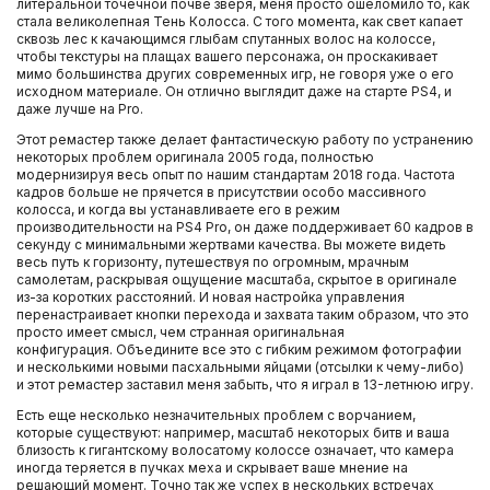
литеральной точечной почве зверя, меня просто ошеломило то, как
стала великолепная Тень Колосса. С того момента, как свет капает
сквозь лес к качающимся глыбам спутанных волос на колоссе,
чтобы текстуры на плащах вашего персонажа, он проскакивает
мимо большинства других современных игр, не говоря уже о его
исходном материале. Он отлично выглядит даже на старте PS4, и
даже лучше на Pro.
Этот ремастер также делает фантастическую работу по устранению
некоторых проблем оригинала 2005 года, полностью
модернизируя весь опыт по нашим стандартам 2018 года. Частота
кадров больше не прячется в присутствии особо массивного
колосса, и когда вы устанавливаете его в режим
производительности на PS4 Pro, он даже поддерживает 60 кадров в
секунду с минимальными жертвами качества. Вы можете видеть
весь путь к горизонту, путешествуя по огромным, мрачным
самолетам, раскрывая ощущение масштаба, скрытое в оригинале
из-за коротких расстояний. И новая настройка управления
перенастраивает кнопки перехода и захвата таким образом, что это
просто имеет смысл, чем странная оригинальная
конфигурация. Объедините все это с гибким режимом фотографии
и несколькими новыми пасхальными яйцами (отсылки к чему-либо)
и этот ремастер заставил меня забыть, что я играл в 13-летнюю игру.
Есть еще несколько незначительных проблем с ворчанием,
которые существуют: например, масштаб некоторых битв и ваша
близость к гигантскому волосатому колоссе означает, что камера
иногда теряется в пучках меха и скрывает ваше мнение на
решающий момент. Точно так же успех в нескольких встречах