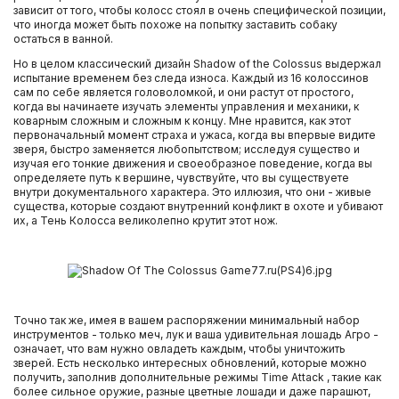
зависит от того, чтобы колосс стоял в очень специфической позиции,
что иногда может быть похоже на попытку заставить собаку
остаться в ванной.
Но в целом классический дизайн Shadow of the Colossus выдержал
испытание временем без следа износа. Каждый из 16 колоссинов
сам по себе является головоломкой, и они растут от простого,
когда вы начинаете изучать элементы управления и механики, к
коварным сложным и сложным к концу. Мне нравится, как этот
первоначальный момент страха и ужаса, когда вы впервые видите
зверя, быстро заменяется любопытством; исследуя существо и
изучая его тонкие движения и своеобразное поведение, когда вы
определяете путь к вершине, чувствуйте, что вы существуете
внутри документального характера. Это иллюзия, что они - живые
существа, которые создают внутренний конфликт в охоте и убивают
их, а Тень Колосса великолепно крутит этот нож.
Точно так же, имея в вашем распоряжении минимальный набор
инструментов - только меч, лук и ваша удивительная лошадь Агро -
означает, что вам нужно овладеть каждым, чтобы уничтожить
зверей. Есть несколько интересных обновлений, которые можно
получить, заполнив дополнительные режимы Time Attack , такие как
более сильное оружие, разные цветные лошади и даже парашют,