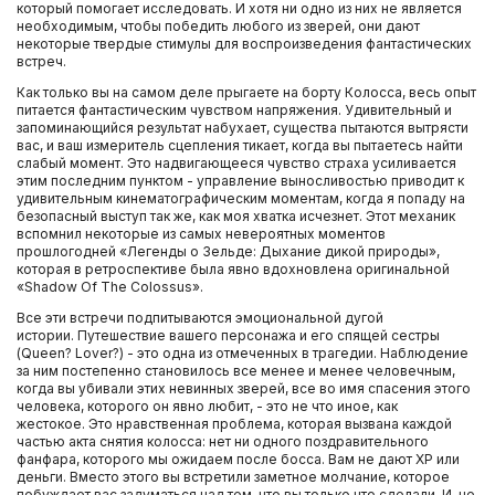
который помогает исследовать. И хотя ни одно из них не является
необходимым, чтобы победить любого из зверей, они дают
некоторые твердые стимулы для воспроизведения фантастических
встреч.
Как только вы на самом деле прыгаете на борту Колосса, весь опыт
питается фантастическим чувством напряжения. Удивительный и
запоминающийся результат набухает, существа пытаются вытрясти
вас, и ваш измеритель сцепления тикает, когда вы пытаетесь найти
слабый момент. Это надвигающееся чувство страха усиливается
этим последним пунктом - управление выносливостью приводит к
удивительным кинематографическим моментам, когда я попаду на
безопасный выступ так же, как моя хватка исчезнет. Этот механик
вспомнил некоторые из самых невероятных моментов
прошлогодней «Легенды о Зельде: Дыхание дикой природы»,
которая в ретроспективе была явно вдохновлена оригинальной
«Shadow Of The Colossus».
Все эти встречи подпитываются эмоциональной дугой
истории. Путешествие вашего персонажа и его спящей сестры
(Queen? Lover?) - это одна из отмеченных в трагедии. Наблюдение
за ним постепенно становилось все менее и менее человечным,
когда вы убивали этих невинных зверей, все во имя спасения этого
человека, которого он явно любит, - это не что иное, как
жестокое. Это нравственная проблема, которая вызвана каждой
частью акта снятия колосса: нет ни одного поздравительного
фанфара, которого мы ожидаем после босса. Вам не дают XP или
деньги. Вместо этого вы встретили заметное молчание, которое
побуждает вас задуматься над тем, что вы только что сделали. И, не