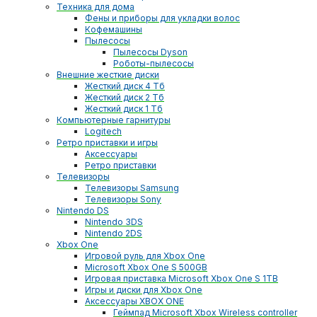
Техника для дома
Фены и приборы для укладки волос
Кофемашины
Пылесосы
Пылесосы Dyson
Роботы-пылесосы
Внешние жесткие диски
Жесткий диск 4 Тб
Жесткий диск 2 Тб
Жесткий диск 1 Тб
Компьютерные гарнитуры
Logitech
Ретро приставки и игры
Аксессуары
Ретро приставки
Телевизоры
Телевизоры Samsung
Телевизоры Sony
Nintendo DS
Nintendo 3DS
Nintendo 2DS
Xbox One
Игровой руль для Xbox One
Microsoft Xbox One S 500GB
Игровая приставка Microsoft Xbox One S 1TB
Игры и диски для Xbox One
Аксессуары XBOX ONE
Геймпад Microsoft Xbox Wireless controller