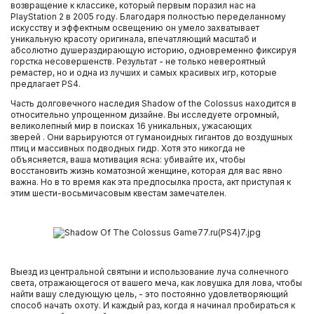
возвращение к классике, который первым поразил нас на
PlayStation 2 в 2005 году. Благодаря полностью переделанному
искусству и эффектным освещению он умело захватывает
уникальную красоту оригинала, впечатляющий масштаб и
абсолютно душераздирающую историю, одновременно фиксируя
горстка несовершенств. Результат - не только невероятный
ремастер, но и одна из лучших и самых красивых игр, которые
предлагает PS4.
Часть долговечного наследия Shadow of the Colossus находится в
относительно упрощенном дизайне. Вы исследуете огромный,
великолепный мир в поисках 16 уникальных, ужасающих
зверей . Они варьируются от гуманоидных гигантов до воздушных
птиц и массивных подводных гидр. Хотя это никогда не
объясняется, ваша мотивация ясна: убивайте их, чтобы
восстановить жизнь коматозной женщине, которая для вас явно
важна. Но в то время как эта предпосылка проста, акт приступая к
этим шести-восьмичасовым квестам замечателен.
Выезд из центральной святыни и использование луча солнечного
света, отражающегося от вашего меча, как ловушка для лова, чтобы
найти вашу следующую цель, - это постоянно удовлетворяющий
способ начать охоту. И каждый раз, когда я начинал пробираться к