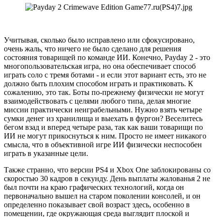
Учитывая, сколько было исправлено или сфокусировано,
очень жаль, что ничего не было сделано для решения
состояния товарищей по команде ИИ. Конечно, Payday 2 - это
многопользовательская игра, но она обеспечивает способ
играть соло с тремя ботами - и если этот вариант есть, это не
должно быть плохим способом играть и практиковать. К
сожалению, это так. Боты по-прежнему физически не могут
взаимодействовать с целями любого типа, делая многие
миссии практически неиграбельными. Нужно взять четыре
сумки денег из хранилища и выехать в фургон? Веселитесь
бегом взад и вперед четыре раза, так как ваши товарищи по
ИИ не могут прикоснуться к ним. Просто не имеет никакого
смысла, что в объективной игре ИИ физически неспособен
играть в указанные цели.
Также странно, что версии PS4 и Xbox One заблокированы со
скоростью 30 кадров в секунду. День выплаты жалованья 2 не
был почти на краю графических технологий, когда он
первоначально вышел на старом поколении консолей, и он
определенно показывает свой возраст здесь, особенно в
помещении, где окружающая среда выглядит плоской и