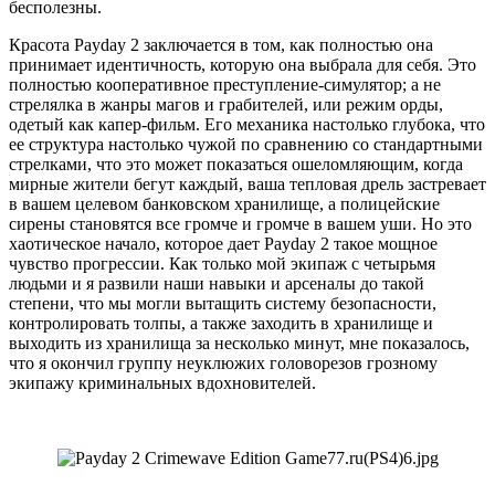
бесполезны.
Красота Payday 2 заключается в том, как полностью она
принимает идентичность, которую она выбрала для себя. Это
полностью кооперативное преступление-симулятор; а не
стрелялка в жанры магов и грабителей, или режим орды,
одетый как капер-фильм. Его механика настолько глубока, что
ее структура настолько чужой по сравнению со стандартными
стрелками, что это может показаться ошеломляющим, когда
мирные жители бегут каждый, ваша тепловая дрель застревает
в вашем целевом банковском хранилище, а полицейские
сирены становятся все громче и громче в вашем уши. Но это
хаотическое начало, которое дает Payday 2 такое мощное
чувство прогрессии. Как только мой экипаж с четырьмя
людьми и я развили наши навыки и арсеналы до такой
степени, что мы могли вытащить систему безопасности,
контролировать толпы, а также заходить в хранилище и
выходить из хранилища за несколько минут, мне показалось,
что я окончил группу неуклюжих головорезов грозному
экипажу криминальных вдохновителей.