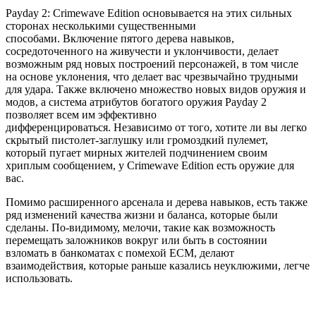
Payday 2: Crimewave Edition основывается на этих сильных
сторонах несколькими существенными
способами. Включение пятого дерева навыков,
сосредоточенного на живучести и уклончивости, делает
возможным ряд новых построений персонажей, в том числе
на основе уклонения, что делает вас чрезвычайно трудными
для удара. Также включено множество новых видов оружия и
модов, а система атрибутов богатого оружия Payday 2
позволяет всем им эффективно
дифференцироваться. Независимо от того, хотите ли вы легко
скрытый пистолет-заглушку или громоздкий пулемет,
который пугает мирных жителей подчинением своим
хриплым сообщением, у Crimewave Edition есть оружие для
вас.
Помимо расширенного арсенала и дерева навыков, есть также
ряд изменений качества жизни и баланса, которые были
сделаны. По-видимому, мелочи, такие как возможность
перемещать заложников вокруг или быть в состоянии
взломать в банкоматах с помехой ECM, делают
взаимодействия, которые раньше казались неуклюжими, легче
использовать.