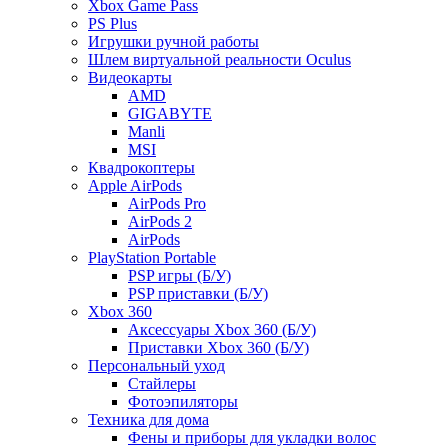
Xbox Game Pass
PS Plus
Игрушки ручной работы
Шлем виртуальной реальности Oculus
Видеокарты
AMD
GIGABYTE
Manli
MSI
Квадрокоптеры
Apple AirPods
AirPods Pro
AirPods 2
AirPods
PlayStation Portable
PSP игры (Б/У)
PSP приставки (Б/У)
Xbox 360
Аксессуары Xbox 360 (Б/У)
Приставки Xbox 360 (Б/У)
Персональный уход
Стайлеры
Фотоэпиляторы
Техника для дома
Фены и приборы для укладки волос