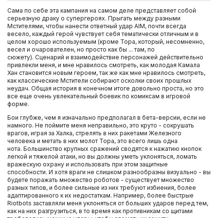
Сама по себе эта кампания на самом деле представляет собой
серьезную драку о супергероях. Прыгать между разными
Мстителями, чтобы нанести ответный удар AIM, почти всегда
весело, каждый герой чувствует себя тематически отличным и в
целом хорошо используемым (кроме Тора, который, несомненно,
весел и очарователен, но просто как бы ... там, по
сюжету). Сценарий и взаимодействие персонажей действительно
привлекли меня, и мне нравилось смотреть, как молодая Камала
Хан становится новым героем, так же как мне нравилось смотреть,
как классические Мстители собирают осколки своих прошлых
неудач. Общая история в конечном итоге довольно проста, но это
все еще очень увлекательный боевик по комиксам в игровой
форме.
Бои глубже, чем я изначально предполагал в бета-версии, если не
намного. Не поймите меня неправильно, это круто - сокрушать
врагов, играя за Халка, стрелять в них ракетами Железного
человека и метать в них молот Тора, это всего лишь одна
нота. Большинство крупных сражений сводятся к нажатию кнопок
легкой и тяжелой атаки, но вы должны уметь уклоняться, ломать
вражескую охрану и использовать при этом защитные
способности. И хотя враги не слишком разнообразны визуально - вы
будете поражать множество роботов - существует множество
разных типов, и более сильные из них требуют избиения, более
адаптированного к их недостаткам. Например, более быстрые
Riotbots заставляли меня уклоняться от больших ударов перед тем,
как на них разгрузиться, в то время как противникам со щитами