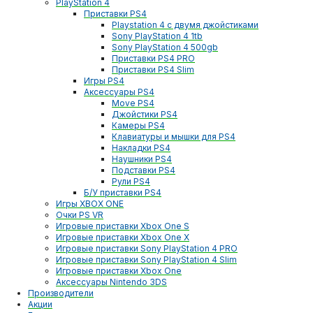
PlayStation 4
Приставки PS4
Playstation 4 с двумя джойстиками
Sony PlayStation 4 1tb
Sony PlayStation 4 500gb
Приставки PS4 PRO
Приставки PS4 Slim
Игры PS4
Аксессуары PS4
Move PS4
Джойстики PS4
Камеры PS4
Клавиатуры и мышки для PS4
Накладки PS4
Наушники PS4
Подставки PS4
Рули PS4
Б/У приставки PS4
Игры XBOX ONE
Очки PS VR
Игровые приставки Xbox One S
Игровые приставки Xbox One X
Игровые приставки Sony PlayStation 4 PRO
Игровые приставки Sony PlayStation 4 Slim
Игровые приставки Xbox One
Аксессуары Nintendo 3DS
Производители
Акции