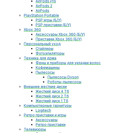
AirPods Pro
AirPods 2
AirPods
PlayStation Portable
PSP игры (Б/У)
PSP приставки (Б/У)
Xbox 360
Аксессуары Xbox 360 (Б/У)
Приставки Xbox 360 (Б/У)
Персональный уход
Стайлеры
Фотоэпиляторы
Техника для дома
Фены и приборы для укладки волос
Кофемашины
Пылесосы
Пылесосы Dyson
Роботы-пылесосы
Внешние жесткие диски
Жесткий диск 4 Тб
Жесткий диск 2 Тб
Жесткий диск 1 Тб
Компьютерные гарнитуры
Logitech
Ретро приставки и игры
Аксессуары
Ретро приставки
Телевизоры