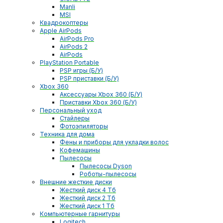
Manli
MSI
Квадрокоптеры
Apple AirPods
AirPods Pro
AirPods 2
AirPods
PlayStation Portable
PSP игры (Б/У)
PSP приставки (Б/У)
Xbox 360
Аксессуары Xbox 360 (Б/У)
Приставки Xbox 360 (Б/У)
Персональный уход
Стайлеры
Фотоэпиляторы
Техника для дома
Фены и приборы для укладки волос
Кофемашины
Пылесосы
Пылесосы Dyson
Роботы-пылесосы
Внешние жесткие диски
Жесткий диск 4 Тб
Жесткий диск 2 Тб
Жесткий диск 1 Тб
Компьютерные гарнитуры
Logitech