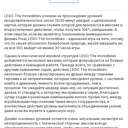
LEGO The Incredibles основан на прохождении уровней
продолжительностью около 25/30 минут каждый, с центральной
картой, которая должна служить опорой для прогресса в миссиях и
второстепенных действиях, чтобы получить 100% завершение. В
этом смысле, если вы являетесь поклонником анимационного
фильма Pixar, LEGO The Incredibles - идеальная игра на лето, потому
что по своей абсолютно беззаботной природе, желая завершить ее
на все 100, выйдет не менее 30 часов игры.
Однако в классической игровой структуре LEGO The Incredibles
добавляется несколько механик, которые фокусируются на боевых
действиях и командной работе. Прежде всего, по сравнению с
другими названиями серии, действие LEGO The Incredibles
несколько больше сфокусировано на драках между главными
героями и их неприятелями, которые наводняют уровни, с системой
комбо и движений, немного более продуманных, чем в
прошлом. Не ожидайте шедевр экшн-игр, но ситуация достаточно
далека от стандарта, к которому мы привыкли в серии, благодаря
супер ходам и различным комбинациям кнопок. Кроме того, между
играбельными персонажами также много сотрудничества, и
контекстные действия должны выполняться объединением усилий,
даже если вы играете в одиночную игру.
Дизайн основных уровней остается очень актуальным, несмотря на
неопределенность с технической стороны: миссии всегда
структурированы таким образом, чтобы улучшить кооперативный