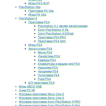
Игры PS3 (Б/У)
PlayStation Vita
Приставки PS Vita
Игры PS Vita
PlayStation 4
Приставки PS4
Playstation 4 с двумя джойстиками
Sony PlayStation 4 1tb
Sony PlayStation 4 500gb
Приставки PS4 PRO
Приставки PS4 Slim
Игры PS4
Аксессуары PS4
Move PS4
Джойстики PS4
Камеры PS4
Клавиатуры и мышки для PS4
Накладки PS4
Наушники PS4
Подставки PS4
Рули PS4
Б/У приставки PS4
Игры XBOX ONE
Очки PS VR
Игровые приставки Xbox One S
Игровые приставки Xbox One X
Игровые приставки Sony PlayStation 4 PRO
Игровые приставки Sony PlayStation 4 Slim