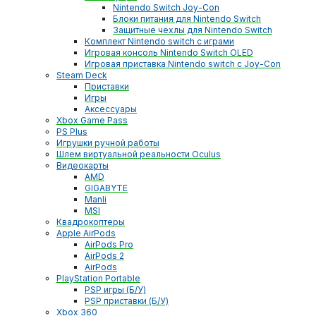
Nintendo Switch Joy-Con
Блоки питания для Nintendo Switch
Защитные чехлы для Nintendo Switch
Комплект Nintendo switch с играми
Игровая консоль Nintendo Switch OLED
Игровая приставка Nintendo switch с Joy-Con
Steam Deck
Приставки
Игры
Аксессуары
Xbox Game Pass
PS Plus
Игрушки ручной работы
Шлем виртуальной реальности Oculus
Видеокарты
AMD
GIGABYTE
Manli
MSI
Квадрокоптеры
Apple AirPods
AirPods Pro
AirPods 2
AirPods
PlayStation Portable
PSP игры (Б/У)
PSP приставки (Б/У)
Xbox 360