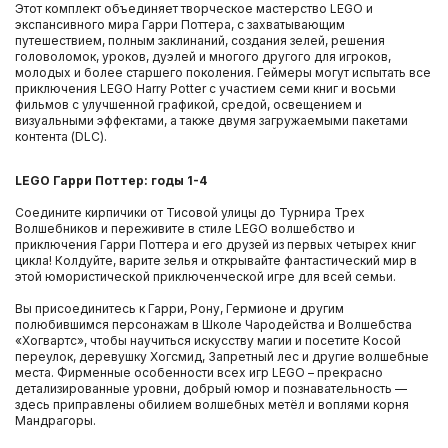
Этот комплект объединяет творческое мастерство LEGO и
экспансивного мира Гарри Поттера, с захватывающим
путешествием, полным заклинаний, создания зелей, решения
головоломок, уроков, дуэлей и многого другого для игроков,
молодых и более старшего поколения. Геймеры могут испытать все
приключения LEGO Harry Potter с участием семи книг и восьми
фильмов с улучшенной графикой, средой, освещением и
визуальными эффектами, а также двумя загружаемыми пакетами
контента (DLC).
LEGO Гарри Поттер: годы 1-4
Соедините кирпичики от Тисовой улицы до Турнира Трех
Волшебников и переживите в стиле LEGO волшебство и
приключения Гарри Поттера и его друзей из первых четырех книг
цикла! Колдуйте, варите зелья и открывайте фантастический мир в
этой юмористической приключенческой игре для всей семьи.
Вы присоединитесь к Гарри, Рону, Гермионе и другим
полюбившимся персонажам в Школе Чародейства и Волшебства
«Хогвартс», чтобы научиться искусству магии и посетите Косой
переулок, деревушку Хогсмид, Запретный лес и другие волшебные
места. Фирменные особенности всех игр LEGO – прекрасно
детализированные уровни, добрый юмор и познавательность —
здесь приправлены обилием волшебных метёл и воплями корня
Мандрагоры.