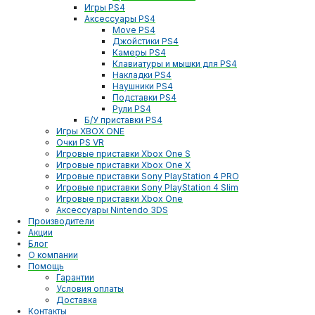
Игры PS4
Аксессуары PS4
Move PS4
Джойстики PS4
Камеры PS4
Клавиатуры и мышки для PS4
Накладки PS4
Наушники PS4
Подставки PS4
Рули PS4
Б/У приставки PS4
Игры XBOX ONE
Очки PS VR
Игровые приставки Xbox One S
Игровые приставки Xbox One X
Игровые приставки Sony PlayStation 4 PRO
Игровые приставки Sony PlayStation 4 Slim
Игровые приставки Xbox One
Аксессуары Nintendo 3DS
Производители
Акции
Блог
О компании
Помощь
Гарантии
Условия оплаты
Доставка
Контакты