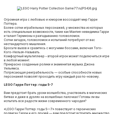
Огромная игра с любовью и юмором воссоздаёт мир Гарри
Поттера.
Более сотни играбельных персонажей, у множества из которых
есть специальные возможности, такие как Мантия-невидимка Гарри
и талант Гермионы к разгадыванию головоломок.
Сотни загадок, головоломок и испытаний потребуют от вас
нестандартного мышления.
Бросьте вызов и сразитесь с могучими боссами, включая Того-
Кого-Нельзя-Называть.
Комфортный мультиплеер – второй игрок может подключиться игре
в любой момент.
Прекрасно созданные ролики и знаменитая музыка Джона
Уильямса.
Потрясающая реиграбельность — особые способности новых
персонажей позволят проходить игру каждый раз по-новому.
LEGO Гарри Поттер: годы 5-7
Вам предстоит брать уроки волшебства, участвовать в магических
битвах и даже в дуэлях на волшебных палочках! Готовы ли вы
испытать все радости жизни современного чародея?
«LEGO Гарри Поттер: годы 5—7» повествует о героических
подвигах Гарри и его друзей — вам предстоит встретить множество