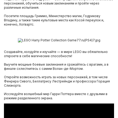
персонажей, обучиться новым заклинаниям и пройти через
различные испытания.
Посетите площадь Гриммо, Министерство магии, Годрикову
Впадину, а также такие культовые места как Косой переулок и,
конечно, Хогвартс.
Создавайте, колдуйте и изучайте — в мире LEGO вы обязательно
откроете в себе магические способности!
Выучите мощные боевые заклинания и сражайтесь с врагами, а в
финале схлестнитесь с самим Волан-де-Мортом.
Откройте возможность играть за новых персонажей, в том числе
Фенрира Сивого, Беллатрису Лестрейндж и профессора Горация
Слизнорта.
Исследуйте волшебный мир Гарри Поттера вместе с друзьями в
режиме разделенного экрана.