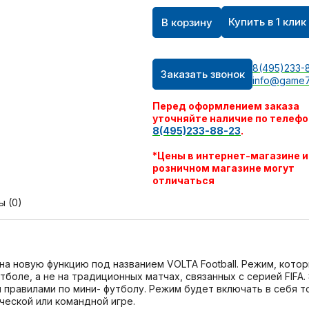
Купить в 1 клик
В корзину
8(495)233-
Заказать звонок
info@game7
Перед оформлением заказа
уточняйте наличие по телефо
8(495)233-88-23
.
*Цены в интернет-магазине и
розничном магазине могут
отличаться
ы (0)
 на новую функцию под названием VOLTA Football. Режим, кот
тболе, а не на традиционных матчах, связанных с серией FIFA
ми правилами по мини- футболу. Режим будет включать в себя 
ической или командной игре.