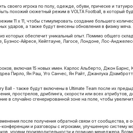
ть своего игрока по полу, одежде, обуви, прическе и татуиро
быть похожий сюжетный режим в VOLTA Football, в который бу
ежим 11 x 11, чтобы стимулировать создание большего количе
х ударов, а также будут внесены обновления в физику мяча.
я из которых обеспечит уникальный опыт. Помимо общего склад
, Буэнос-Айресе, Кейптауне, Лагосе, Лондоне, Лос-Анджелес
гроков, включая 15 новых имен. Карлос Альберто, Джон Барнс,
ндреа Пирло, Ян Раш, Уго Санчес, Ян Райт, Джанлука Дзамброт
tery Ball - также будут включены в Ultimate Team после их пре
ния, прострелов, дриблинга, скорости или всех атрибутов, 
ние в случайно сгенерированной зоне на поле, чтобы увеличи
менения после получения обратной связи от сообщества, в 
-конференции и разговоры с игроками, улучшенную систему м
роков, уровни производительности и позицию менеджера. Воз