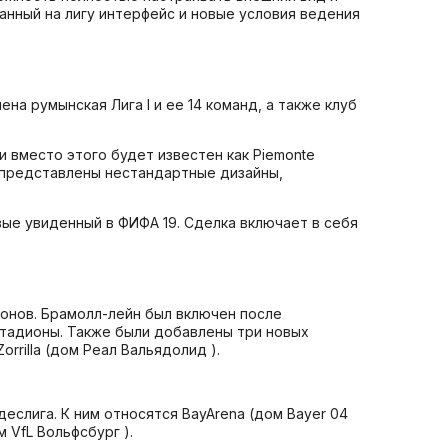
нный на лигу интерфейс и новые условия ведения
на румынская Лига I и ее 14 команд, а также клуб
и вместо этого будет известен как Piemonte
т представлены нестандартные дизайны,
вые увиденный в ФИФА 19. Сделка включает в себя
ионов. Брамолл-лейн был включен после
тадионы. Также были добавлены три новых
Zorrilla (дом Реал Вальядолид ).
еслига. К ним относятся BayArena (дом Bayer 04
м VfL Вольфсбург ).