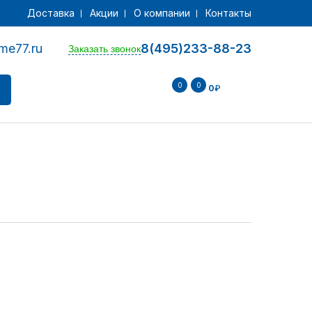
Доставка
Акции
О компании
Контакты
me77.ru
8(495)233-88-23
Заказать звонок
0
0
0
₽