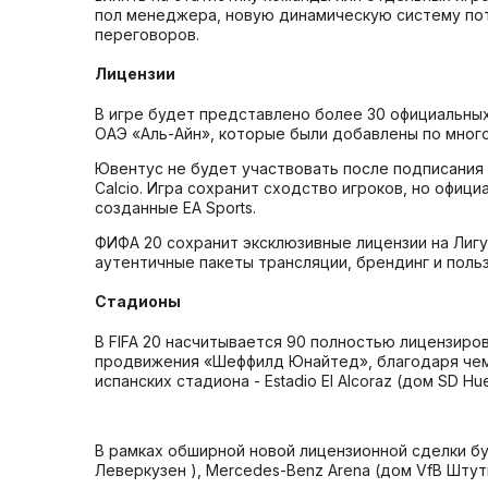
пол менеджера, новую динамическую систему пот
переговоров.
Лицензии
В игре будет представлено более 30 официальных 
ОАЭ «Аль-Айн», которые были добавлены по мног
Ювентус не будет участвовать после подписания э
Calcio. Игра сохранит сходство игроков, но офи
созданные EA Sports.
ФИФА 20 сохранит эксклюзивные лицензии на Лигу
аутентичные пакеты трансляции, брендинг и поль
Стадионы
В FIFA 20 насчитывается 90 полностью лицензиро
продвижения «Шеффилд Юнайтед», благодаря чем
испанских стадиона - Estadio El Alcoraz (дом SD Hue
В рамках обширной новой лицензионной сделки буд
Леверкузен ), Mercedes-Benz Arena (дом VfB Штутга