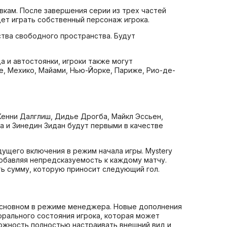
вкам. После завершения серии из трех частей
дет играть собственный персонаж игрока.
ства свободного пространства. Будут
а и автостоянки, игроки также могут
е, Мехико, Майами, Нью-Йорке, Париже, Рио-де-
 Кенни Далглиш, Дидье Дрогба, Майкл Эссьен,
та и Зинедин Зидан будут первыми в качестве
дыдущего включения в режим начала игры. Mystery
добавляя непредсказуемость к каждому матчу.
ть сумму, которую приносит следующий гол.
основном в режиме менеджера. Новые дополнения
орального состояния игрока, которая может
можность полностью настраивать внешний вид и