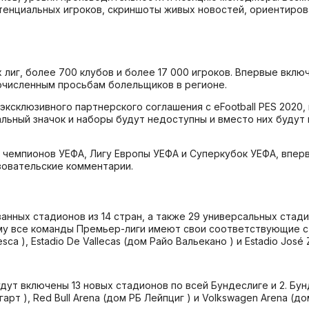
енциальных игроков, скриншоты живых новостей, ориентирова
лиг, более 700 клубов и более 17 000 игроков. Впервые включе
очисленным просьбам болельщиков в регионе.
ксклюзивного партнерского соглашения с eFootball PES 2020, 
циальный значок и наборы будут недоступны и вместо них буду
 чемпионов УЕФА, Лигу Европы УЕФА и Суперкубок УЕФА, впер
зовательские комментарии.
ванных стадионов из 14 стран, а также 29 универсальных стад
у все команды Премьер-лиги имеют свои соответствующие с
sca ), Estadio De Vallecas (дом Райо Вальекано ) и Estadio José 
ут включены 13 новых стадионов по всей Бундеслиге и 2. Бунд
рт ), Red Bull Arena (дом РБ Лейпциг ) и Volkswagen Arena (до