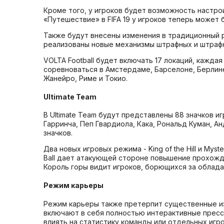
Кроме того, у игроков будет возможность настрои
«Путешествие» в FIFA 19 у игроков теперь может 
Также будут внесены изменения в традиционный р
реализованы новые механизмы штрафных и штрафны
VOLTA Football будет включать 17 локаций, кажда
соревноваться в Амстердаме, Барселоне, Берлине
Жанейро, Риме и Токио.
Ultimate Team
В Ultimate Team будут представлены 88 значков и
Гарринча, Пеп Гвардиола, Кака, Рональд Куман, А
значков.
Два новых игровых режима - King of the Hill и Mys
Ball дает атакующей стороне повышение прохожде
Король горы видит игроков, борющихся за облада
Режим карьеры
Режим карьеры также претерпит существенные из
включают в себя полностью интерактивные пресс
влиять на статистику команды или отдельных иг