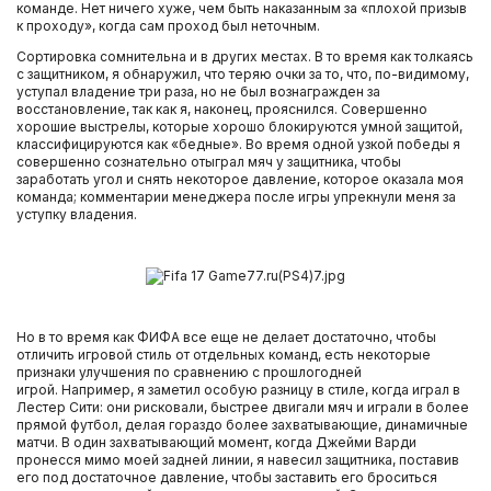
команде. Нет ничего хуже, чем быть наказанным за «плохой призыв
к проходу», когда сам проход был неточным.
Сортировка сомнительна и в других местах. В то время как толкаясь
с защитником, я обнаружил, что теряю очки за то, что, по-видимому,
уступал владение три раза, но не был вознагражден за
восстановление, так как я, наконец, прояснился. Совершенно
хорошие выстрелы, которые хорошо блокируются умной защитой,
классифицируются как «бедные». Во время одной узкой победы я
совершенно сознательно отыграл мяч у защитника, чтобы
заработать угол и снять некоторое давление, которое оказала моя
команда; комментарии менеджера после игры упрекнули меня за
уступку владения.
Но в то время как ФИФА все еще не делает достаточно, чтобы
отличить игровой стиль от отдельных команд, есть некоторые
признаки улучшения по сравнению с прошлогодней
игрой. Например, я заметил особую разницу в стиле, когда играл в
Лестер Сити: они рисковали, быстрее двигали мяч и играли в более
прямой футбол, делая гораздо более захватывающие, динамичные
матчи. В один захватывающий момент, когда Джейми Варди
пронесся мимо моей задней линии, я навесил защитника, поставив
его под достаточное давление, чтобы заставить его броситься