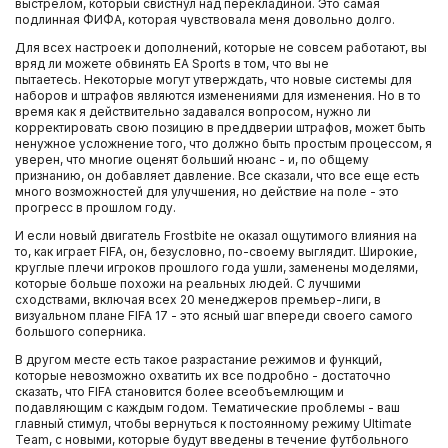
выстрелом, который свистнул над перекладиной. Это самая
подлинная ФИФА, которая чувствовала меня довольно долго.
Для всех настроек и дополнений, которые не совсем работают, вы
вряд ли можете обвинять EA Sports в том, что вы не
пытаетесь. Некоторые могут утверждать, что новые системы для
наборов и штрафов являются изменениями для изменения. Но в то
время как я действительно задавался вопросом, нужно ли
корректировать свою позицию в преддверии штрафов, может быть
ненужное усложнение того, что должно быть простым процессом, я
уверен, что многие оценят больший нюанс - и, по общему
признанию, он добавляет давление. Все сказали, что все еще есть
много возможностей для улучшения, но действие на поле - это
прогресс в прошлом году.
И если новый двигатель Frostbite не оказал ощутимого влияния на
то, как играет FIFA, он, безусловно, по-своему выглядит. Широкие,
круглые плечи игроков прошлого года ушли, заменены моделями,
которые больше похожи на реальных людей. С лучшими
сходствами, включая всех 20 менеджеров премьер-лиги, в
визуальном плане FIFA 17 - это ясный шаг впереди своего самого
большого соперника.
В другом месте есть такое разрастание режимов и функций,
которые невозможно охватить их все подробно - достаточно
сказать, что FIFA становится более всеобъемлющим и
подавляющим с каждым годом. Тематические проблемы - ваш
главный стимул, чтобы вернуться к постоянному режиму Ultimate
Team, с новыми, которые будут введены в течение футбольного