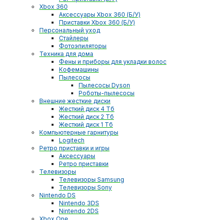
Xbox 360
Аксессуары Xbox 360 (Б/У)
Приставки Xbox 360 (Б/У)
Персональный уход
Стайлеры
Фотоэпиляторы
Техника для дома
Фены и приборы для укладки волос
Кофемашины
Пылесосы
Пылесосы Dyson
Роботы-пылесосы
Внешние жесткие диски
Жесткий диск 4 Тб
Жесткий диск 2 Тб
Жесткий диск 1 Тб
Компьютерные гарнитуры
Logitech
Ретро приставки и игры
Аксессуары
Ретро приставки
Телевизоры
Телевизоры Samsung
Телевизоры Sony
Nintendo DS
Nintendo 3DS
Nintendo 2DS
Xbox One