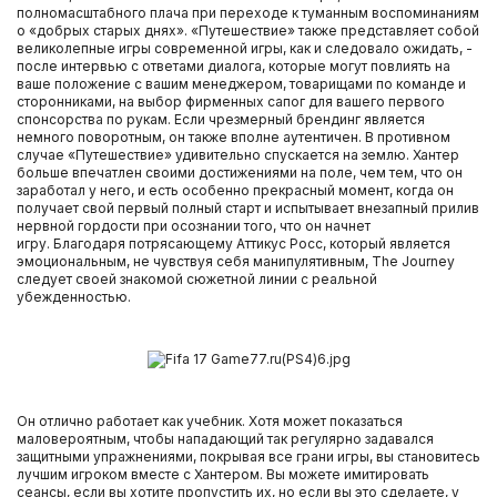
полномасштабного плача при переходе к туманным воспоминаниям
о «добрых старых днях». «Путешествие» также представляет собой
великолепные игры современной игры, как и следовало ожидать, -
после интервью с ответами диалога, которые могут повлиять на
ваше положение с вашим менеджером, товарищами по команде и
сторонниками, на выбор фирменных сапог для вашего первого
спонсорства по рукам. Если чрезмерный брендинг является
немного поворотным, он также вполне аутентичен. В противном
случае «Путешествие» удивительно спускается на землю. Хантер
больше впечатлен своими достижениями на поле, чем тем, что он
заработал у него, и есть особенно прекрасный момент, когда он
получает свой первый полный старт и испытывает внезапный прилив
нервной гордости при осознании того, что он начнет
игру. Благодаря потрясающему Аттикус Росс, который является
эмоциональным, не чувствуя себя манипулятивным, The Journey
следует своей знакомой сюжетной линии с реальной
убежденностью.
Он отлично работает как учебник. Хотя может показаться
маловероятным, чтобы нападающий так регулярно задавался
защитными упражнениями, покрывая все грани игры, вы становитесь
лучшим игроком вместе с Хантером. Вы можете имитировать
сеансы, если вы хотите пропустить их, но если вы это сделаете, у