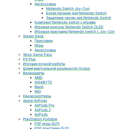
Аксессуары
Nintendo Switch Joy-Con
Блоки питания для Nintendo Switch
Защитные чехлы для Nintendo Switch
Комплект Nintendo switch с играми
Игровая консоль Nintendo Switch OLED
Игровая приставка Nintendo switch с Joy-Con
Steam Deck
Приставки
Игры
Аксессуары
Xbox Game Pass
PS Plus
Игрушки ручной работы
Шлем виртуальной реальности Oculus
Видеокарты
AMD
GIGABYTE
Manli
MSI
Квадрокоптеры
Apple AirPods
AirPods Pro
AirPods 2
AirPods
PlayStation Portable
PSP игры (Б/У)
PSP приставки (Б/У)