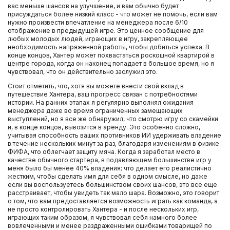
вас меньше шансов на улучшение, и вам обычно будет
присуждаться более низкий класс - что может не помочь, если вам
нужно произвести впечатление на менеджера после 6/10
отображение в предыдущей игре. Это ценное сообщение для
любых молодых людей, играющих в игру, закрепляющее
необходимость напряженной работы, чтобы добиться успеха. В
конце концов, Хантер может похвастаться роскошной квартирой в
центре города, когда он наконец попадает в большое время, но я
чувствовал, что он действительно заслужил это.
Стоит отметить, что, хотя вы можете внести свой вклад в
путешествие Хантера, ваш прогресс связан с потребностями
истории. На ранних этапах я регулярно выполнял ожидания
менеджера даже во время ограниченных замещающих
выступлений, но я все же обнаружил, что смотрю игру со скамейки
и, в конце концов, вывозится в аренду. Это особенно сложно,
учитывая способность ваших противников ИИ удерживать владение
в течение нескольких минут за раз, благодаря изменениям в физике
ФИФА, что облегчает защиту мяча. Когда я заработал место в
качестве обычного стартера, в подавляющем большинстве игр у
меня было бы менее 40% владения; что делает его реалистично
жестким, чтобы сделать имя для себя в одном смысле, но даже
если вы воспользуетесь большинством своих шансов, это все еще
расстраивает, чтобы увидеть так мало шара. Возможно, это говорит
о том, что вам предоставляется возможность играть как команда, а
не просто контролировать Хантера - и после нескольких игр,
играющих таким образом, я чувствовал себя намного более
вовлеченными и менее раздраженными ошибками товарищей по