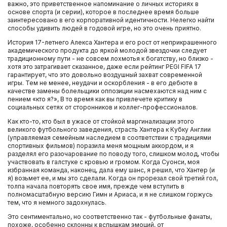
важно, это приветственное напоминание о личных историях в
основе спорта (и серии), которое в последнее время больше
заинтересовано в его корпоративной идентичности. Нелегко найти
способы удивить людей в годовой игре, но это очень приятно.
История 17-летнего Алекса Хантера и его рост от неприкрашенного
академического продукта до яркой молодой звездочки следует
традиционному пути - не совсем лохмотья к богатству, но близко -
хотя это затрагивает сказанное, даже если рейтинг PEGI FIFA 17
гарантирует, что это довольно воздушный захват современной
игры. Тем не менее, неудачи и оскорбления - в его дебюте в
качестве замены болельщики оппозиции насмехаются над ним с
пением «кто я?», В то время как вы привлечете критику в
социальных сетях от сторонников и коллег-профессионалов.
Как кто-то, кто был в ужасе от стойкой маргинализации этого
великого футбольного заведения, страсть Хантера к Кубку Англии
(управляемая семейным наследием в соответствии с традициями
спортивных фильмов) поразила меня мощным аккордом, и я
разделял его разочарование по поводу того, слишком молод, чтобы
участвовать в галстуке с кровью и громом. Когда Суонси, моя
избранная команда, наконец, дала ему шанс, я решил, что Хантер (и
я) возьмет ее, и мы это сделали. Когда он прорезал свой третий гол,
толпа начала повторять свое имя, прежде чем вступить в
полномасштабную версию Гимн и Ариаса, и я не слишком горжусь
тем, что я немного задохнулась.
Это сентиментально, но соответственно так - футбольные фанаты,
похоже, особенно склонны к вспышкам эмоций, от