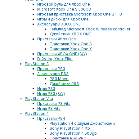
Игровой руль для Xbox One
Microsoft Xbox One S 500GB
Игровая приставка Microsoft Xbox One S 1TB
Игры и диски для Xbox One
Аксессуары XBOX ONE
Геймпад Microsoft Xbox Wireless controller
Джойстики XBOX ONE
Приставки Xbox One
Приставки Xbox One S
Приставки Xbox One X
Приставки XBOX ONE (Б/У)
Геймпад Xbox Elite
PlayStation 3
Приставки PS3
Аксессуары PS3
PS3 Move
Джойстики PS3
Игры PS3
Игры PS3 (Б/У)
PlayStation Vita
Приставки PS Vita
Игры PS Vita
PlayStation 4
Приставки PS4
Playstation 4 с двумя джойстиками
Sony PlayStation 4 1tb
Sony PlayStation 4 500gb
Приставки PS4 PRO