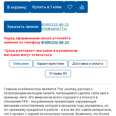
Купить в 1 клик
В корзину
8(495)233-88-23
Заказать звонок
info@game77.ru
Перед оформлением заказа уточняйте
наличие по телефону
8(495)233-88-23
.
*Цены в интернет-магазине и в розничном
магазине могут отличаться
Описание
Характеристики
Доставка и оплата
Отзывы (0)
Главной особенностью является The Journey, рассказ о
потрясающем молодом таланте, пытающемся сделать себе имя в
премьер-лиге. Это микрокосм всего хорошего и плохого в
отношении FIFA - несравненная презентация, окружающая
механизм сопоставления, которая в прошлом году улучшилась, но
по-прежнему нуждается в работе - и все же это самое интересное,
что я провел с серией за несколько сезонов. Возможно, что более