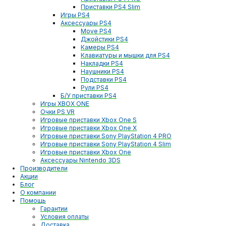
Приставки PS4 Slim
Игры PS4
Аксессуары PS4
Move PS4
Джойстики PS4
Камеры PS4
Клавиатуры и мышки для PS4
Накладки PS4
Наушники PS4
Подставки PS4
Рули PS4
Б/У приставки PS4
Игры XBOX ONE
Очки PS VR
Игровые приставки Xbox One S
Игровые приставки Xbox One X
Игровые приставки Sony PlayStation 4 PRO
Игровые приставки Sony PlayStation 4 Slim
Игровые приставки Xbox One
Аксессуары Nintendo 3DS
Производители
Акции
Блог
О компании
Помощь
Гарантии
Условия оплаты
Доставка