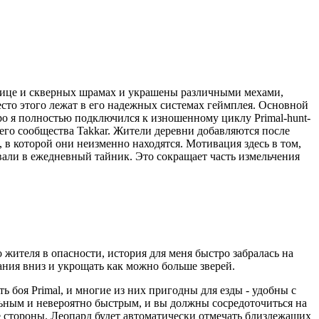
лице и скверных шрамах и украшены различными мехами,
сто этого лежат в его надежных системах геймплея. Основной
стро я полностью подключился к изношенному циклу Primal-hunt-
его сообщества Takkar. Жители деревни добавляются после
 в которой они неизменно находятся. Мотивация здесь в том,
вали в ежедневный тайник. Это сокращает часть измельчения
жителя в опасности, история для меня быстро забралась на
ния вниз и укрощать как можно больше зверей.
 боя Primal, и многие из них пригодны для езды - удобны с
ильным и невероятно быстрым, и вы должны сосредоточиться на
е стороны. Леопард будет автоматически отмечать близлежащих