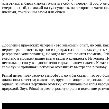
животных, и барсук может оживить себя от смерти. Просто не с
смертоносный, похожий на гул существ, на которого я часто п
пчелами, токсичным газом или огнем.
Дробление вражеских лагерей - это знакомый опыт, но они, как
периметры, пометить врагов и прокрасться в поисках скрытых 
резервного копирования), но когда все становится громким, Pr
энергию в модернизацию всего вашего комплекта. Из копья? П
несколько, если у вас достаточно сырья в вашем пакете. Качать
свой лук и прибивая несколько отчаянных выстрелов в голову.
Primal имеет прекрасную атмосферу, но я бы сказал, что это б
диапазоны качества; животные, оружие и модели персонажей яв
однако, занимает верхнюю отметку; от уникальной коры барсука
природой. Звук Primal играет огромную роль в поистине разме