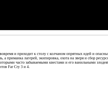
ry вовремя и приходит к столу с колчаном опрятных идей и опа
ль, а приманка лагерей, экипировка, охота на зверя и сбор ресур
оторыми часто забываемыми квестами и его ванильными злодеями
тов Far Cry 3 и 4.