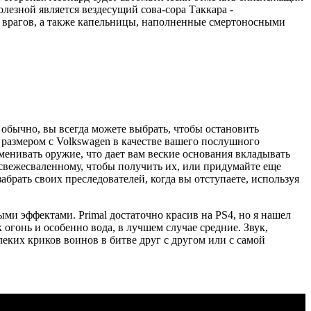
лезной является вездесущий сова-сора Таккара -
их врагов, а также капельницы, наполненные смертоносными
 обычно, вы всегда можете выбрать, чтобы остановить
 размером с Volkswagen в качестве вашего послушного
бменивать оружие, что дает вам веские основания вкладывать
 свежесваленному, чтобы получить их, или придумайте еще
абрать своих преследователей, когда вы отступаете, используя
ыми эффектами. Primal достаточно красив на PS4, но я нашел
огонь и особенно вода, в лучшем случае средние. Звук,
леких криков воинов в битве друг с другом или с самой