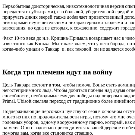
Первобытная доисторическая, низкотехнологичная версия опыт
передается с субтитрами), его большой, убедительной средой
приручать диких зверей также добавляет приветственный допо
некоторыми неутешительными нехарактерными злодеями и часто
завоевания, но одна из которых, к сожалению, содержит гораз
Факт 10-го века до н.э. Кришна-Примала возвращает нас в чел
известного как Вэньха. Мы также знаем, что у него борода, пот
когда-либо узнали о Таккар, и, как таковой, он не является о
Когда три племени идут на войну
Цель Такрара состоит в том, чтобы помочь Вэнье стать доми
негостеприимного льда. Чтобы добиться победы над двумя отд
способности, необходимые ему для победы над лидером каждого
Primal. Ubisoft сделала переход от традиционно более линейног
Поддерживающие персонажи чувствуют себя в основном отсутс
много из них по продолжительности игры, потому что мне очен
головных уборов, одному вооруженному парню, который, как я
на меня. Они с радостью присоединятся к вашей деревне и об
помогая вам, когда все становится страшно.