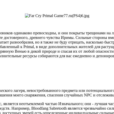
юзников одинаково превосходны, и они покрыты трещинами на 
те достоверного, древнего чувства Иримы. Сильные стороны вме
ватает разнообразия, но я также не буду отрицать, насколько бы
обавленный к Primal, в виде дополнительных жителей для растущ
рянную Венью в дикой природе и спасая их от любой опасности,
полнительные ресурсы собираются для вас ежедневно и депониро
ского лагеря, невостребованного предмета или потенциального 
чшения моего снаряжения, спасения случайных NPC и отслежива
является неотъемлемой частью Изначального; они - лучшая часть
едств. Например, Bloodfang Sabretooth является чрезвычайно с
сех доступных зверей есть определенные индивидуальные сильны