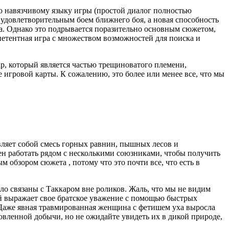
ю навязчивому языку игры (простой диалог полностью
 удовлетворительным боем ближнего боя, а новая способность
га. Однако это подрывается поразительно основным сюжетом,
петентная игра с множеством возможностей для поиска и
ар, который является частью трещиноватого племени,
е игровой карты. К сожалению, это более или менее все, что мы
ляет собой смесь горных равнин, пышных лесов и
н работать рядом с несколькими союзниками, чтобы получить
 обзором сюжета , потому что это почти все, что есть в
 связаны с Таккаром вне роликов. Жаль, что мы не видим
ый выражает свое братское уважение с помощью быстрых
 Даже явная травмированная женщина с фетишем уха выросла
овленной добычи, но не ожидайте увидеть их в дикой природе,