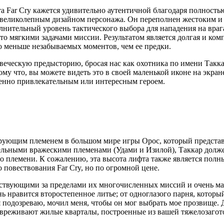
а Far Cry кажется удивительно аутентичной благодаря полность
 и великолепным дизайном персонажа. Он переполнен жестоким и
лнительный уровень тактического выбора для нападения на вра
 мягкими задачами миссии. Результатом является долгая и ком
до меньше незабываемых моментов, чем ее предки.
овеческую предысторию, бросая нас как охотника по имени Такк
ому что, вы можете видеть это в своей маленькой иконе на экран
собенно привлекательным или интересным героем.
нирующим племенем в большом мире игры Орос, который представ
ельными вражескими племенами (Удами и Изилой), Таккар долже
 племени. К сожалению, эта высота лифта также является полным
о повествования Far Cry, но по огромной цене.
твующими за пределами их многочисленных миссий и очень мало
ь нравится второстепенное литье; от одноглазого парня, котор
 подозреваю, мочил меня, чтобы он мог выбрать мое прозвище.
езвреживают жилые кварталы, построенные из вашей тяжелозагот