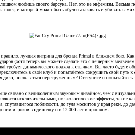
лишком любишь своего барсука. Нет, это не эвфемизм. Весьма по
олагался, и который может быть обучен атаковать и убивать сам
 правило, лучшая витрина для бренда Primal в ближнем бою. Как
ударов (хотя теперь вы можете сделать это с пещерным медведем
imal требует динамического подход к стычкам. Вы часто будете о
ереключитесь в свой клуб и попытайтесь сокрушить свой путь к
ся дико, но оказаться перегруженным? Отступите и попытайтесь з
ольше связано с великолепным звуковым дизайном, чем с визуальн
ляются исключительными, но экологические эффекты, такие как 
, спутавшегося поблизости, до гула москитов у края реки, до да
щении игроков в одиночку и в 12 000 лет в прошлом.