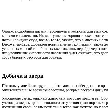
Однако подробный дизайн персонажей и костюмы для этих со
костями и палочками. Их выступления хороши также в контекс
поток «пойдите сюда, возьмите это, убейте, что в миссиях не х
Discover-upgrade. Добавлен новый элемент коллекции, также д
успешных миссий и побочных квестов, или, перейдя через поте
что увеличение численности населения будет означать, что до
сбора базовых ресурсов для оружия.
Добыча и звери
Поскольку мне было трудно пройти мимо непобежденного враже
опустошительные вражеские заставы, раскрыв ресурсы для улу
Укрощение самых опасных животных, которые предлагает Орос, 
учетом размера мира и очевидного отсутствия транспортных ср
достижении своей лояльности так быстро, как можете, но у в