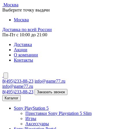
Москва
Выберите точку выдачи
Москва
Доставка по всей России
Пн-Пт с 10:00 до 21:00
Доставка
Акции
О компании
Контакты
8(495)233-88-23
info@game77.ru
info@game77.ru
8(495)233-88-23
Заказать звонок
Каталог
Sony PlayStation 5
Приставки Sony Playstation 5 Slim
Игры
Аксессуары
Sony Playstation Portal