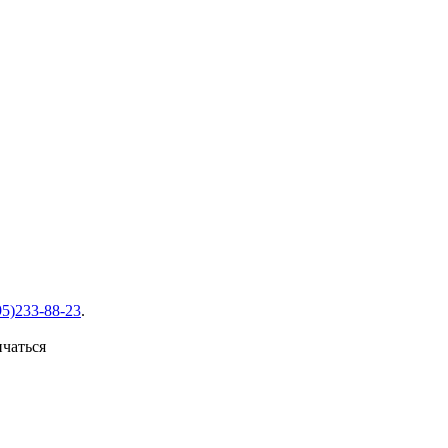
95)233-88-23
.
ичаться