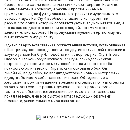
более тесное соединение с вызовами дикой природы. Карты не
очень заметны в Хрониках, и режимы просты, ничем не
примечательны, но функциональны, но граничат с чудесным, что
сердце и душа Far Cry 4 вообще попадают в конкурентный
режим. Это облом, который соответствует началу или нет команд, и
что на самом деле это не так много людей, потому что это
действительно здорово. Не пропускайте мультиплеер, потому что
вы не играете в игру Far Cry.
Однако сверхъестественная божественная история, установленная
в Шангри-ла, превосходит почти все другие цели, онлайн-функции и
другие успехи Far Cry 4. Подобно миниатюрному Far Cry 3: Blood
Dragon, выложенному в кусках в Far Cry 4, психоделическая,
потрясающая эстетика ее малиновой листва и золотого неба
полностью отличается от Кирата, как и основа его боя. Он
линейный, по дизайну, но вводит достаточно новых и интересных
идей, чтобы иметь собственную личность. Объединение с
жестоким тигром, замедление времени и стрельба по пяти стрелам
за раз, чтобы сбить страшных демонов, - это огромная смена
темпа. Миф объясняется эпизодически, и, хотя я не полностью
понял легенду, я не мог быстро найти следующий фрагмент
странного, удивительного мира Шангри-Ла.