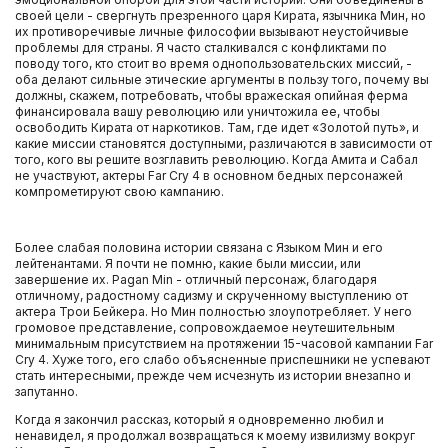
своей цели - свергнуть презренного царя Кирата, язычника Мин, но
их противоречивые личные философии вызывают неустойчивые
проблемы для страны. Я часто сталкивался с конфликтами по
поводу того, кто стоит во время однопользовательских миссий, -
оба делают сильные этические аргументы в пользу того, почему вы
должны, скажем, потребовать, чтобы вражеская опийная ферма
финансировала вашу революцию или уничтожила ее, чтобы
освободить Кирата от наркотиков. Там, где идет «Золотой путь», и
какие миссии становятся доступными, различаются в зависимости от
того, кого вы решите возглавить революцию. Когда Амита и Сабал
не участвуют, актеры Far Cry 4 в основном бедных персонажей
компрометируют свою кампанию.
Более слабая половина истории связана с Языком Мин и его
лейтенантами. Я почти не помню, какие были миссии, или
завершение их. Pagan Min - отличный персонаж, благодаря
отличному, радостному садизму и скрученному выступлению от
актера Трои Бейкера. Но Мин полностью злоупотребляет. У него
громовое представление, сопровождаемое неутешительным
минимальным присутствием на протяжении 15-часовой кампании Far
Cry 4. Хуже того, его слабо объясненные приспешники не успевают
стать интересными, прежде чем исчезнуть из истории внезапно и
запутанно.
Когда я закончил рассказ, который я одновременно любил и
ненавидел, я продолжал возвращаться к моему извилизму вокруг