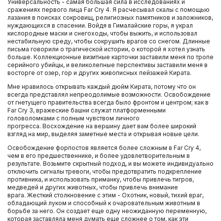
Универсальность - самая большая сила в исследованиях и
сражениях первого лица Far Cry 4. Я расчесывал скалы с помощью
лазания в поисках сокровищ, религиозных памятников и заложников,
Внешние жесткие диски
нуждающихся в спасении. Войдя в Гималайские горы, я украл
кислородные маски и снегоходы, чтобы выжить, и использовал
нестабильную среду, чтобы сокрушить врагов со снегом. Длинные
Компьютерные гарнитуры
письма говорили о трагической истории, о которой я хотел узнать
больше. Коллекционные визитные карточки заставили меня по тропе
серийного убийцы, и великолепные перспективы заставили меня в
восторге от озер, гор и других живописных пейзажей Кирата.
Ретро приставки и игры
Мне нравилось открывать каждый дюйм Кирата, потому что он
всегда представлял непреодолимые возможности. Освобождение
Телевизоры
от гнетущего правительства всегда было фронтом и центром; как в
Far Cry 3, вражеские башни служат платформенными
головоломками с полным чувством личного
Nintendo DS
прогресса. Восхождение на вершину дает вам более широкий
взгляд на мир, выделяя заметные места и открывая новые цели.
Освобождение форпостов является более сложным в Far Cry 4,
Xbox One
чем в его предшественнике, и более удовлетворительным в
результате. Возьмите скрытный подход, и вы можете индивидуально
отключить сигналы тревоги, чтобы предотвратить подкрепление
PlayStation 3
противника, и использовать приманку, чтобы привлечь тигров,
медведей и других животных, чтобы привлечь внимание
врага. Жесткий столкновение с этим - Охотник, новый, тихий враг,
PlayStation Vita
обладающий луком и способный к очаровательным животным в
борьбе за него. Он создает еще одну неожиданную переменную,
которая заставляла меня думать еще сложнее о том, как эти