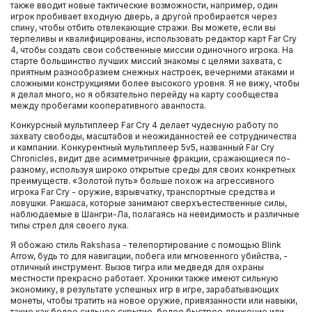
также вводит новые тактические возможности, например, один
игрок пробивает входную дверь, а другой пробирается через
спину, чтобы отбить отвлекающие стражи. Вы можете, если вы
терпеливы и квалифицированы, использовать редактор карт Far Cry
4, чтобы создать свои собственные миссии одиночного игрока. На
старте большинство лучших миссий знакомы с целями захвата, с
приятным разнообразием снежных настроек, вечерними атаками и
сложными конструкциями более высокого уровня. Я не вижу, чтобы
я делал много, но я обязательно перейду на карту сообщества
между пробегами кооперативного аванпоста.
Конкурсный мультиплеер Far Cry 4 делает чудесную работу по
захвату свободы, масштабов и неожиданностей ее сотрудничества
и кампании. Конкурентный мультиплеер 5v5, названный Far Cry
Chronicles, видит две асимметричные фракции, сражающиеся по-
разному, используя широко открытые среды для своих конкретных
преимуществ. «Золотой путь» больше похож на агрессивного
игрока Far Cry - оружие, взрывчатку, транспортные средства и
ловушки. Ракшаса, которые занимают сверхъестественные силы,
наблюдаемые в Шангри-Ла, полагаясь на невидимость и различные
типы стрел для своего лука.
Я обожаю стиль Rakshasa - телепортирование с помощью Blink
Arrow, будь то для навигации, побега или мгновенного убийства, -
отличный инструмент. Вызов тигра или медведя для охраны
местности прекрасно работает. Хроники также имеют сильную
экономику, в результате успешных игр в игре, зарабатывающих
монеты, чтобы тратить на новое оружие, привязанности или навыки,
такие как более сильное скрытие, более быстрое движение или