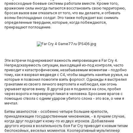
PlayStation 4
превосходные боевые системы работали вместе. Кроме того,
вражеские силы иногда пытаются восстановить свою территорию,
бросая вызов вам отказаться от того, что вы делаете, и отбивать
Игры XBOX ONE
волны беспощадных солдат. Это также побуждает вас снимать
определенные твердыни, которые, когда побеждаются,
прекращают поглощение.
Очки PS VR
Игровые приставки Xbox One S
Эти встречи подчеркивают важность импровизации в Far Cry 4.
Игровые приставки Xbox One X
Непредсказуемость ситуации, выходящей из-под контроля, часто
приводит к катастрофическим, незабываемым моментам - подобно
тому, как я взорвал медведя с C4, чтобы защитить нанятые ружья, на
Игровые приставки Sony PlayStation 4 PRO
которые я позвонил помогите взять форпост. Однажды я выстрелил
гранатами из своего личного вертолета и наблюдал, как огонь
укрывает врагов внизу. В другой раз я поднялся на слон, пробил
Игровые приставки Sony PlayStation 4 Slim
через ворота и перевернул пикап в человека. Бросание врагов с
помощью ствола с одним ударом убитого слона - это все, о чем я
мечтал.
Игровые приставки Xbox One
Битвы аванпостов - особенно четыре большие крепости,
принадлежащие государственным чиновникам, - в лучшем случае,
когда друг подходит к кому-то из двух игроков. Добавление
Аксессуары Nintendo 3DS
другого игрока в волатильность боя Far Cry приводит к новым типам
беспокойных, веселых моментов. Кооперативный мультиплеер