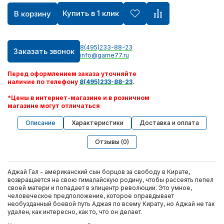
Купить в 1 клик
В корзину
Игрушки ручной работы
Шлем виртуальной реальности Oculus
8(495)233-88-23
Заказать звонок
info@game77.ru
Видеокарты
Перед оформлением заказа уточняйте
наличие по телефону
8(495)233-88-23
.
Квадрокоптеры
*Цены в интернет-магазине и в розничном
магазине могут отличаться
Apple AirPods
Описание
Характеристики
Доставка и оплата
Отзывы (0)
PlayStation Portable
Xbox 360
Аджай Гал - американский сын борцов за свободу в Кирате,
возвращается на свою гималайскую родину, чтобы рассеять пепел
своей матери и попадает в эпицентр революции. Это умное,
человеческое предположение, которое оправдывает
Персональный уход
необузданный боевой путь Аджая по всему Кирату, но Аджай не так
удален, как интересно, как то, что он делает.
Техника для дома