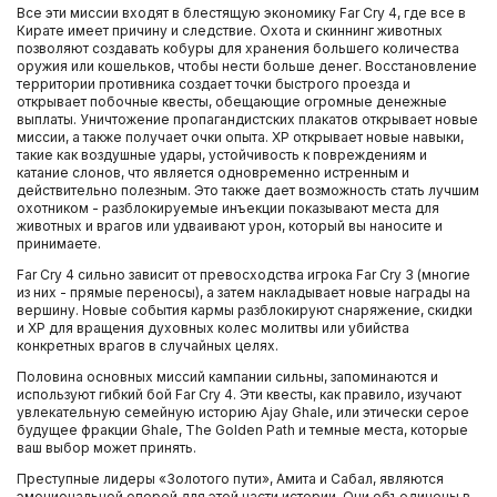
Все эти миссии входят в блестящую экономику Far Cry 4, где все в
Кирате имеет причину и следствие. Охота и скиннинг животных
позволяют создавать кобуры для хранения большего количества
оружия или кошельков, чтобы нести больше денег. Восстановление
территории противника создает точки быстрого проезда и
открывает побочные квесты, обещающие огромные денежные
выплаты. Уничтожение пропагандистских плакатов открывает новые
миссии, а также получает очки опыта. XP открывает новые навыки,
такие как воздушные удары, устойчивость к повреждениям и
катание слонов, что является одновременно истренным и
действительно полезным. Это также дает возможность стать лучшим
охотником - разблокируемые инъекции показывают места для
животных и врагов или удваивают урон, который вы наносите и
принимаете.
Far Cry 4 сильно зависит от превосходства игрока Far Cry 3 (многие
из них - прямые переносы), а затем накладывает новые награды на
вершину. Новые события кармы разблокируют снаряжение, скидки
и XP для вращения духовных колес молитвы или убийства
конкретных врагов в случайных целях.
Половина основных миссий кампании сильны, запоминаются и
используют гибкий бой Far Cry 4. Эти квесты, как правило, изучают
увлекательную семейную историю Ajay Ghale, или этически серое
будущее фракции Ghale, The Golden Path и темные места, которые
ваш выбор может принять.
Преступные лидеры «Золотого пути», Амита и Сабал, являются
эмоциональной опорой для этой части истории. Они объединены в