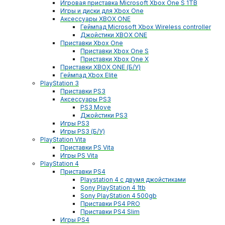
Игровая приставка Microsoft Xbox One S 1TB
Игры и диски для Xbox One
Аксессуары XBOX ONE
Геймпад Microsoft Xbox Wireless controller
Джойстики XBOX ONE
Приставки Xbox One
Приставки Xbox One S
Приставки Xbox One X
Приставки XBOX ONE (Б/У)
Геймпад Xbox Elite
PlayStation 3
Приставки PS3
Аксессуары PS3
PS3 Move
Джойстики PS3
Игры PS3
Игры PS3 (Б/У)
PlayStation Vita
Приставки PS Vita
Игры PS Vita
PlayStation 4
Приставки PS4
Playstation 4 с двумя джойстиками
Sony PlayStation 4 1tb
Sony PlayStation 4 500gb
Приставки PS4 PRO
Приставки PS4 Slim
Игры PS4