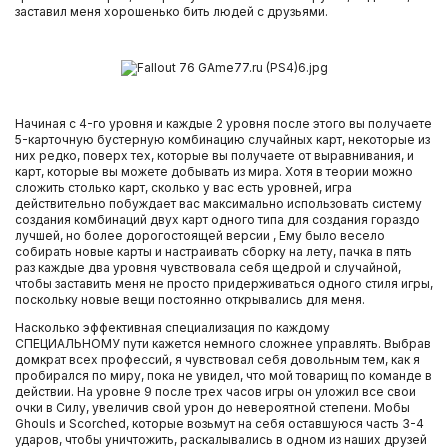
заставил меня хорошенько бить людей с друзьями.
Начиная с 4-го уровня и каждые 2 уровня после этого вы получаете
5-карточную бустерную комбинацию случайных карт, некоторые из
них редко, поверх тех, которые вы получаете от выравнивания, и
карт, которые вы можете добывать из мира. Хотя в теории можно
сложить столько карт, сколько у вас есть уровней, игра
действительно побуждает вас максимально использовать систему
создания комбинаций двух карт одного типа для создания гораздо
лучшей, но более дорогостоящей версии , Ему было весело
собирать новые карты и настраивать сборку на лету, пачка в пять
раз каждые два уровня чувствовала себя щедрой и случайной,
чтобы заставить меня не просто придерживаться одного стиля игры,
поскольку новые вещи постоянно открывались для меня.
Насколько эффективная специализация по каждому
СПЕЦИАЛЬНОМУ пути кажется немного сложнее управлять. Выбрав
домкрат всех профессий, я чувствовал себя довольным тем, как я
пробирался по миру, пока не увидел, что мой товарищ по команде в
действии. На уровне 9 после трех часов игры он уложил все свои
очки в Силу, увеличив свой урон до невероятной степени. Мобы
Ghouls и Scorched, которые возьмут на себя оставшуюся часть 3-4
ударов, чтобы уничтожить, раскалывались в одном из наших друзей