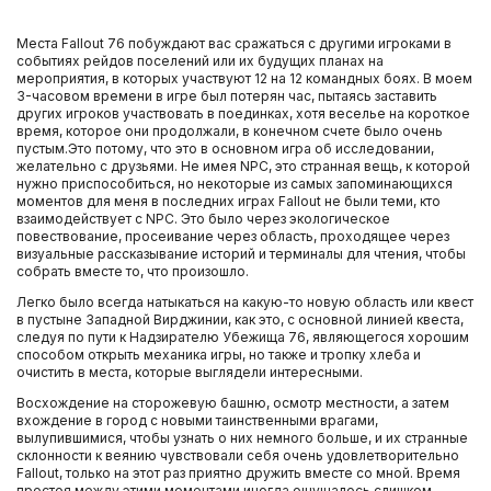
Места Fallout 76 побуждают вас сражаться с другими игроками в
событиях рейдов поселений или их будущих планах на
мероприятия, в которых участвуют 12 на 12 командных боях. В моем
3-часовом времени в игре был потерян час, пытаясь заставить
других игроков участвовать в поединках, хотя веселье на короткое
время, которое они продолжали, в конечном счете было очень
пустым.Это потому, что это в основном игра об исследовании,
желательно с друзьями. Не имея NPC, это странная вещь, к которой
нужно приспособиться, но некоторые из самых запоминающихся
моментов для меня в последних играх Fallout не были теми, кто
взаимодействует с NPC. Это было через экологическое
повествование, просеивание через область, проходящее через
визуальные рассказывание историй и терминалы для чтения, чтобы
собрать вместе то, что произошло.
Легко было всегда натыкаться на какую-то новую область или квест
в пустыне Западной Вирджинии, как это, с основной линией квеста,
следуя по пути к Надзирателю Убежища 76, являющегося хорошим
способом открыть механика игры, но также и тропку хлеба и
очистить в места, которые выглядели интересными.
Восхождение на сторожевую башню, осмотр местности, а затем
вхождение в город с новыми таинственными врагами,
вылупившимися, чтобы узнать о них немного больше, и их странные
склонности к веянию чувствовали себя очень удовлетворительно
Fallout, только на этот раз приятно дружить вместе со мной. Время
простоя между этими моментами иногда ощущалось слишком