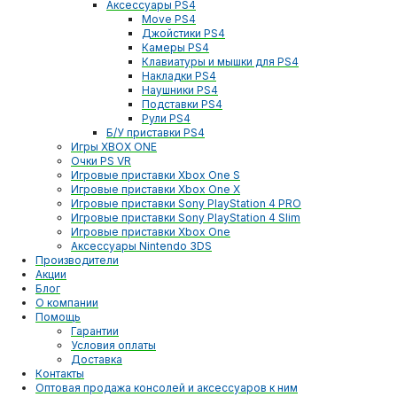
Аксессуары PS4
Move PS4
Джойстики PS4
Камеры PS4
Клавиатуры и мышки для PS4
Накладки PS4
Наушники PS4
Подставки PS4
Рули PS4
Б/У приставки PS4
Игры XBOX ONE
Очки PS VR
Игровые приставки Xbox One S
Игровые приставки Xbox One X
Игровые приставки Sony PlayStation 4 PRO
Игровые приставки Sony PlayStation 4 Slim
Игровые приставки Xbox One
Аксессуары Nintendo 3DS
Производители
Акции
Блог
О компании
Помощь
Гарантии
Условия оплаты
Доставка
Контакты
Оптовая продажа консолей и аксессуаров к ним