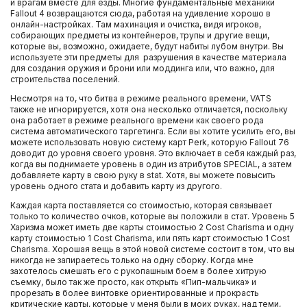
и врагам вместе для езды. Многие фундаментальные механики
Fallout 4 возвращаются сюда, работая на удивление хорошо в
онлайн-настройках. Там махинация и очистка, видя игроков,
собирающих предметы из контейнеров, трупы и другие вещи,
которые вы, возможно, ожидаете, будут набиты лубом внутри. Вы
используете эти предметы для разрушения в качестве материала
для создания оружия и брони или моддинга или, что важно, для
строительства поселений.
Несмотря на то, что битва в режиме реального времени, VATS
также не игнорируется, хотя она несколько отличается, поскольку
она работает в режиме реального времени как своего рода
система автоматического таргетинга. Если вы хотите усилить его, вы
можете использовать новую систему карт Perk, которую Fallout 76
доводит до уровня своего уровня. Это включает в себя каждый раз,
когда вы поднимаете уровень в один из атрибутов SPECIAL, а затем
добавляете карту в свою руку в stat. Хотя, вы можете повысить
уровень одного стата и добавить карту из другого.
Каждая карта поставляется со стоимостью, которая связывает
только то количество очков, которые вы положили в стат. Уровень 5
Харизма может иметь две карты стоимостью 2 Cost Charisma и одну
карту стоимостью 1 Cost Charisma, или пять карт стоимостью 1 Cost
Charisma. Хорошая вещь в этой новой системе состоит в том, что вы
никогда не запираетесь только на одну сборку. Когда мне
захотелось смешать его с рукопашным боем в более хитрую
съемку, было так же просто, как открыть «Пип-мальчика» и
прорезать в более винтовке ориентированные и прокрасть
критические карты, которые у меня были в моих руках, над теми,