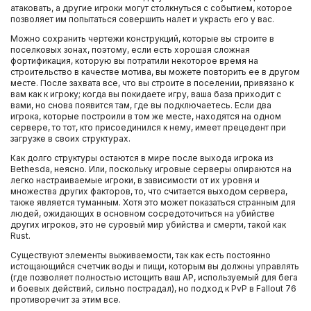
атаковать, а другие игроки могут столкнуться с событием, которое
позволяет им попытаться совершить налет и украсть его у вас.
Можно сохранить чертежи конструкций, которые вы строите в
поселковых зонах, поэтому, если есть хорошая сложная
фортификация, которую вы потратили некоторое время на
строительство в качестве мотива, вы можете повторить ее в другом
месте. После захвата все, что вы строите в поселении, привязано к
вам как к игроку; когда вы покидаете игру, ваша база приходит с
вами, но снова появится там, где вы подключаетесь. Если два
игрока, которые построили в том же месте, находятся на одном
сервере, то тот, кто присоединился к нему, имеет прецедент при
загрузке в своих структурах.
Как долго структуры остаются в мире после выхода игрока из
Bethesda, неясно. Или, поскольку игровые серверы опираются на
легко настраиваемые игроки, в зависимости от их уровня и
множества других факторов, то, что считается выходом сервера,
также является туманным. Хотя это может показаться странным для
людей, ожидающих в основном сосредоточиться на убийстве
других игроков, это не суровый мир убийства и смерти, такой как
Rust.
Существуют элементы выживаемости, так как есть постоянно
истощающийся счетчик воды и пищи, которым вы должны управлять
(где позволяет полностью истощить ваш AP, используемый для бега
и боевых действий, сильно пострадал), но подход к PvP в Fallout 76
противоречит за этим все.