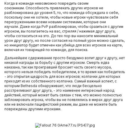
Когда в команде невозможно повредить своим
союзникам. Способность привлекать других игроков не
разблокирована до уровня 5, то, что команда обсуждала о себе,
поскольку они не хотели, чтобы новые игроки чувствовали себя
перегруженными всеми новыми системами, которые они
изучали. Даже когда PvP разблокирован, чтобы сразиться с другим
игроком, вы полагаетесь на вас, стреляя / нажимая друг друга,
чтобы согласиться на это. До тех пор вы наносите минимальный
урон друг другу, но после согласия на полный урон можно сделать,
но инициатор будет отмечен как убийца для всех игроков на карте,
включая их товарищей по команде, для поиска.
Дальнейшее сдерживание просто бездумно вопит друг к другу, нет
никакой награды за борьбу с другим игроком. Смерть едва
наказана, так как проигравший бросает часть своего мусора,
которого нельзя победить победителем, в то время как победитель
- это открытая щедрость для всех игроков; колпачки для которых
приходят из их собственного колпачка. Самый важный аспект, с
которым Bethesda обнаруживает, что люди бесцельно
расстреливают друг друга, - это наименее интересный народ
действий, который может быть связан с тем, что можно полностью
заблокировать игрока, чтобы вы не появлялись в мирах друг друга
или не включали пацифистский режим, вы даже не можете быть
повреждены другими игроками.