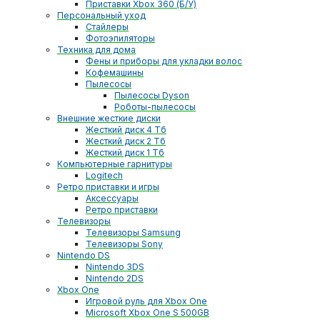
Приставки Xbox 360 (Б/У)
Персональный уход
Стайлеры
Фотоэпиляторы
Техника для дома
Фены и приборы для укладки волос
Кофемашины
Пылесосы
Пылесосы Dyson
Роботы-пылесосы
Внешние жесткие диски
Жесткий диск 4 Тб
Жесткий диск 2 Тб
Жесткий диск 1 Тб
Компьютерные гарнитуры
Logitech
Ретро приставки и игры
Аксессуары
Ретро приставки
Телевизоры
Телевизоры Samsung
Телевизоры Sony
Nintendo DS
Nintendo 3DS
Nintendo 2DS
Xbox One
Игровой руль для Xbox One
Microsoft Xbox One S 500GB