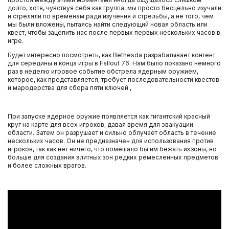
долго, хотя, чувствуя себя как группа, мы просто бесцельно изучали
и стреляли по временам ради изучения и стрельбы, а не того, чем
мы были вложены, пытаясь найти следующий новая область или
квест, чтобы зацепить нас после первых первых нескольких часов в
игре.
Будет интересно посмотреть, как Bethesda разрабатывает контент
для середины и конца игры в Fallout 76. Нам было показано немного
раз в неделю игровое событие обстрела ядерным оружием,
которое, как представляется, требует последовательности квестов
и мародерства для сбора пяти ключей ,
При запуске ядерное оружие появляется как гигантский красный
круг на карте для всех игроков, давая время для эвакуации
области. Затем он разрушает и сильно облучает область в течение
нескольких часов. Он не предназначен для использования против
игроков, так как нет ничего, что помешало бы им бежать из зоны, но
больше для создания элитных зон редких ремесленных предметов
и более сложных врагов.