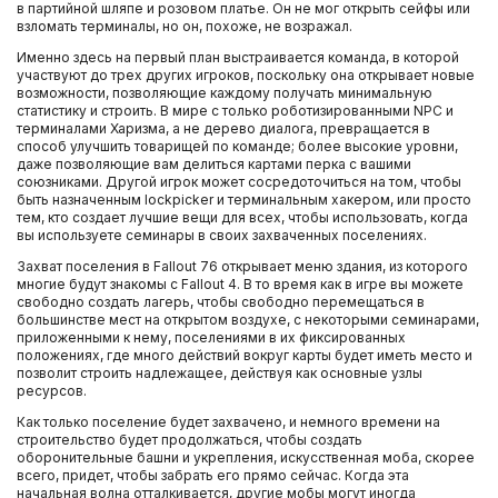
в партийной шляпе и розовом платье. Он не мог открыть сейфы или
взломать терминалы, но он, похоже, не возражал.
Именно здесь на первый план выстраивается команда, в которой
участвуют до трех других игроков, поскольку она открывает новые
возможности, позволяющие каждому получать минимальную
статистику и строить. В мире с только роботизированными NPC и
терминалами Харизма, а не дерево диалога, превращается в
способ улучшить товарищей по команде; более высокие уровни,
даже позволяющие вам делиться картами перка с вашими
союзниками. Другой игрок может сосредоточиться на том, чтобы
быть назначенным lockpicker и терминальным хакером, или просто
тем, кто создает лучшие вещи для всех, чтобы использовать, когда
вы используете семинары в своих захваченных поселениях.
Захват поселения в Fallout 76 открывает меню здания, из которого
многие будут знакомы с Fallout 4. В то время как в игре вы можете
свободно создать лагерь, чтобы свободно перемещаться в
большинстве мест на открытом воздухе, с некоторыми семинарами,
приложенными к нему, поселениями в их фиксированных
положениях, где много действий вокруг карты будет иметь место и
позволит строить надлежащее, действуя как основные узлы
ресурсов.
Как только поселение будет захвачено, и немного времени на
строительство будет продолжаться, чтобы создать
оборонительные башни и укрепления, искусственная моба, скорее
всего, придет, чтобы забрать его прямо сейчас. Когда эта
начальная волна отталкивается, другие мобы могут иногда