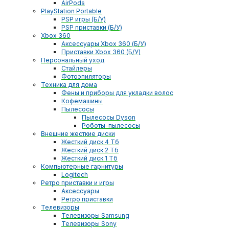
AirPods
PlayStation Portable
PSP игры (Б/У)
PSP приставки (Б/У)
Xbox 360
Аксессуары Xbox 360 (Б/У)
Приставки Xbox 360 (Б/У)
Персональный уход
Стайлеры
Фотоэпиляторы
Техника для дома
Фены и приборы для укладки волос
Кофемашины
Пылесосы
Пылесосы Dyson
Роботы-пылесосы
Внешние жесткие диски
Жесткий диск 4 Тб
Жесткий диск 2 Тб
Жесткий диск 1 Тб
Компьютерные гарнитуры
Logitech
Ретро приставки и игры
Аксессуары
Ретро приставки
Телевизоры
Телевизоры Samsung
Телевизоры Sony