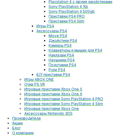
Playstation 4 с двумя джойстиками
Sony PlayStation 4 1tb
Sony PlayStation 4 500gb
Приставки PS4 PRO
Приставки PS4 Slim
Игры PS4
Аксессуары PS4
Move PS4
Джойстики PS4
Камеры PS4
Клавиатуры и мышки для PS4
Накладки PS4
Наушники PS4
Подставки PS4
Рули PS4
Б/У приставки PS4
Игры XBOX ONE
Очки PS VR
Игровые приставки Xbox One S
Игровые приставки Xbox One X
Игровые приставки Sony PlayStation 4 PRO
Игровые приставки Sony PlayStation 4 Slim
Игровые приставки Xbox One
Аксессуары Nintendo 3DS
Производители
Акции
Блог
О компании