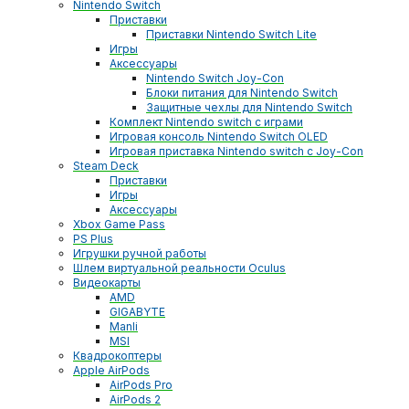
Nintendo Switch
Приставки
Приставки Nintendo Switch Lite
Игры
Аксессуары
Nintendo Switch Joy-Con
Блоки питания для Nintendo Switch
Защитные чехлы для Nintendo Switch
Комплект Nintendo switch с играми
Игровая консоль Nintendo Switch OLED
Игровая приставка Nintendo switch с Joy-Con
Steam Deck
Приставки
Игры
Аксессуары
Xbox Game Pass
PS Plus
Игрушки ручной работы
Шлем виртуальной реальности Oculus
Видеокарты
AMD
GIGABYTE
Manli
MSI
Квадрокоптеры
Apple AirPods
AirPods Pro
AirPods 2