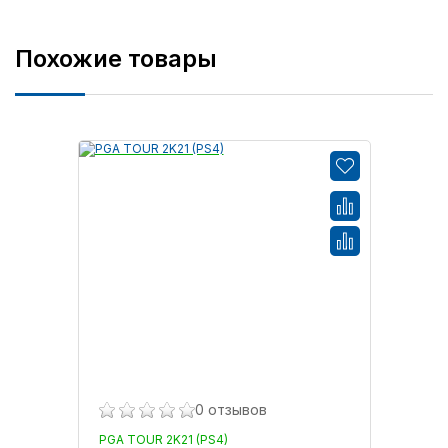
Внешние жесткие диски
Похожие товары
Компьютерные гарнитуры
Ретро приставки и игры
Телевизоры
Nintendo DS
Xbox One
PlayStation 3
PlayStation Vita
0 отзывов
PGA TOUR 2K21 (PS4)