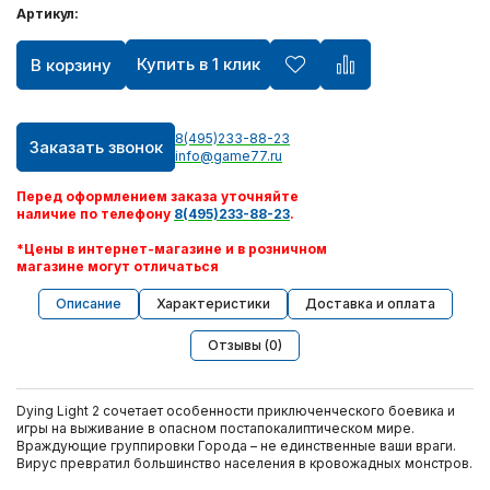
Артикул:
Игрушки ручной работы
Купить в 1 клик
В корзину
Шлем виртуальной реальности Oculus
8(495)233-88-23
Заказать звонок
Видеокарты
info@game77.ru
Перед оформлением заказа уточняйте
Квадрокоптеры
наличие по телефону
8(495)233-88-23
.
*Цены в интернет-магазине и в розничном
Apple AirPods
магазине могут отличаться
Описание
Характеристики
Доставка и оплата
PlayStation Portable
Отзывы (0)
Xbox 360
Dying Light 2 сочетает особенности приключенческого боевика и
игры на выживание в опасном постапокалиптическом мире.
Персональный уход
Враждующие группировки Города – не единственные ваши враги.
Вирус превратил большинство населения в кровожадных монстров.‎
Техника для дома