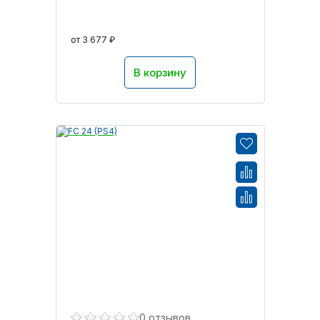
PlayStation 4
от 3 677 ₽
Игры XBOX ONE
В корзину
Очки PS VR
Игровые приставки Xbox One S
Игровые приставки Xbox One X
Игровые приставки Sony PlayStation 4 PRO
Игровые приставки Sony PlayStation 4 Slim
Игровые приставки Xbox One
Аксессуары Nintendo 3DS
0 отзывов