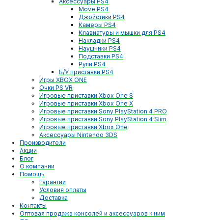
Аксессуары PS4
Move PS4
Джойстики PS4
Камеры PS4
Клавиатуры и мышки для PS4
Накладки PS4
Наушники PS4
Подставки PS4
Рули PS4
Б/У приставки PS4
Игры XBOX ONE
Очки PS VR
Игровые приставки Xbox One S
Игровые приставки Xbox One X
Игровые приставки Sony PlayStation 4 PRO
Игровые приставки Sony PlayStation 4 Slim
Игровые приставки Xbox One
Аксессуары Nintendo 3DS
Производители
Акции
Блог
О компании
Помощь
Гарантии
Условия оплаты
Доставка
Контакты
Оптовая продажа консолей и аксессуаров к ним