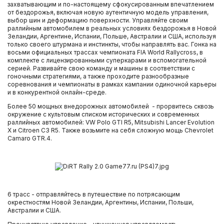
захватывающим и по-настоящему сфокусированным впечатлением
от бездорожья, включая новую аутентичную модель управления,
выбор шин и деформацию поверхности. Управляйте своим
раллийным автомобилем в реальных условиях бездорожья в Новой
Зеландии, Аргентине, Испании, Польше, Австралии и США, используя
только своего штурмана и инстинкты, чтобы направлять вас. Гонка на
восьми официальных трассах чемпионата FIA World Rallycross, в
комплекте с лицензированными суперкарами и вспомогательной
серией. Развивайте свою команду и машины в соответствии с
гоночными стратегиями, а также проходите разнообразные
соревнования и чемпионаты в рамках кампании одиночной карьеры
и в конкурентной онлайн-среде.
Более 50 мощных внедорожных автомобилей - прорвитесь сквозь
окружение с культовым списком исторических и современных
раллийных автомобилей: VW Polo GTI R5, Mitsubishi Lancer Evolution
X и Citroen C3 R5. Также возьмите на себя сложную мощь Chevrolet
Camaro GTR.4.
6 трасс - отправляйтесь в путешествие по потрясающим
окрестностям Новой Зеландии, Аргентины, Испании, Польши,
Австралии и США.