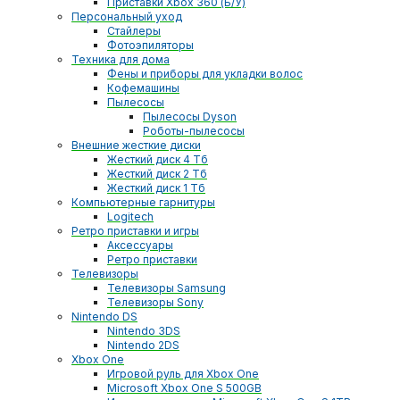
Приставки Xbox 360 (Б/У)
Персональный уход
Стайлеры
Фотоэпиляторы
Техника для дома
Фены и приборы для укладки волос
Кофемашины
Пылесосы
Пылесосы Dyson
Роботы-пылесосы
Внешние жесткие диски
Жесткий диск 4 Тб
Жесткий диск 2 Тб
Жесткий диск 1 Тб
Компьютерные гарнитуры
Logitech
Ретро приставки и игры
Аксессуары
Ретро приставки
Телевизоры
Телевизоры Samsung
Телевизоры Sony
Nintendo DS
Nintendo 3DS
Nintendo 2DS
Xbox One
Игровой руль для Xbox One
Microsoft Xbox One S 500GB