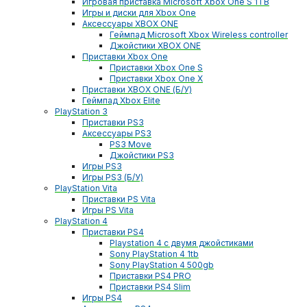
Игровая приставка Microsoft Xbox One S 1TB
Игры и диски для Xbox One
Аксессуары XBOX ONE
Геймпад Microsoft Xbox Wireless controller
Джойстики XBOX ONE
Приставки Xbox One
Приставки Xbox One S
Приставки Xbox One X
Приставки XBOX ONE (Б/У)
Геймпад Xbox Elite
PlayStation 3
Приставки PS3
Аксессуары PS3
PS3 Move
Джойстики PS3
Игры PS3
Игры PS3 (Б/У)
PlayStation Vita
Приставки PS Vita
Игры PS Vita
PlayStation 4
Приставки PS4
Playstation 4 с двумя джойстиками
Sony PlayStation 4 1tb
Sony PlayStation 4 500gb
Приставки PS4 PRO
Приставки PS4 Slim
Игры PS4