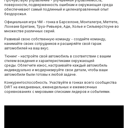
Прочувствую управление - улучшенная управляемость,
поверхности, подверженность ошибкам и окружающая среда
обеспечивают самый подлинный и целенаправленный опыт
бездорожья.
Официальная игра ЧМ - гонка в Барселоне, Монталегре, Меттете,
Лохеаке Бретани, Труа-Ривьере, Аде, Холье и Сильверстоуне во
множестве различных серий.
Развивай свою собственную команду - создайте команду,
нанимайте своих сотрудников и расширяйте свой гараж
автомобилей на ваш вкус.
Тюнинг - настройте свой автомобиль в соответствии с вашим
стилем вождения и характеристиками окружающей
среды. Облегчите износ, настраивайте каждый автомобиль
индивидуально и модернизируйте свои детали, чтобы ваши
автомобили были готовы к любой задаче.
Конкурентоспособность. Участвуйте в гонках всего сообщества
DiRT на ежедневных, еженедельных и ежемесячных
соревнованиях с мировыми списками лидеров и событиями.