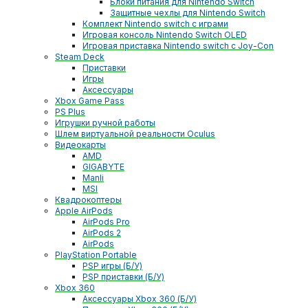
Блоки питания для Nintendo Switch
Защитные чехлы для Nintendo Switch
Комплект Nintendo switch с играми
Игровая консоль Nintendo Switch OLED
Игровая приставка Nintendo switch с Joy-Con
Steam Deck
Приставки
Игры
Аксессуары
Xbox Game Pass
PS Plus
Игрушки ручной работы
Шлем виртуальной реальности Oculus
Видеокарты
AMD
GIGABYTE
Manli
MSI
Квадрокоптеры
Apple AirPods
AirPods Pro
AirPods 2
AirPods
PlayStation Portable
PSP игры (Б/У)
PSP приставки (Б/У)
Xbox 360
Аксессуары Xbox 360 (Б/У)