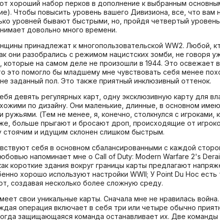
чивают хороший набор перков в дополнение к выбранным основ
е). Чтобы повысить уровень вашего Дивизиона, все, что вам 
ько уровней бывают быстрыми, но, пройдя четвертый уровень
занимает довольно много времени.
енщины принадлежат к многопользовательской WW2. Любой, кт
ак они разобрались с режимом нацистских зомби, не говоря у
, которые на самом деле не произошли в 1944. Это освежает 
то это помогло бы младшему мне чувствовать себя менее похож
не заданный пол. Это также приятный инклюзивный оттенок.
бя девять регулярных карт, одну эксклюзивную карту для вл
хожими по дизайну. Они маленькие, длинные, в основном имею
и ружьями. (Тем не менее, я, конечно, столкнулся с игроками
оже, больше прыгают и бросают дроп, происходящие от игроко
ду стоячим и идущим склонен слишком быстрым.
вствуют себя в основном сбалансированными с каждой сторон
юбовью напоминает мне о Call of Duty: Modern Warfare 2's Der
как короткие здания вокруг границы карты предлагают напряж
обенно хорошо используют настройки WWII; У Point Du Hoc ес
яют, создавая несколько более сложную среду.
еет свои уникальные карты. Сначала мне не нравилась война. 
аждая операция включает в себя три или четыре обычно приятн
когда защищающаяся команда останавливает их. Две команды 