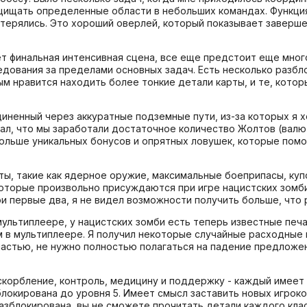
ащищать определенные области в небольших командах. Функци
отерялись. Это хороший оверлей, который показывает заверш
ает финальная интенсивная сцена, все еще предстоит еще мног
едования за пределами основных задач. Есть несколько разб
ым нравится находить более тонкие детали карты, и те, кото
иненный через аккуратные подземные пути, из-за которых я х
овал, что мы заработали достаточное количество Жолтов (валю
 больше уникальных бонусов и опрятных ловушек, которые пом
ы, такие как ядерное оружие, максимальные боеприпасы, ку
которые произвольно присуждаются при игре нацистских зомби
ои первые два, я не видел возможности получить больше, что
 мультиплеере, у нацистских зомби есть теперь известные печ
м в мультиплеере. Я получил некоторые случайные расходные
счастью, не нужно полностью полагаться на падение предложе
корбление, контроль, медицину и поддержку - каждый имеет 
блокирована до уровня 5. Имеет смысл заставить новых игроко
разблокирована, вы не сможете прочитать детали каждого клас