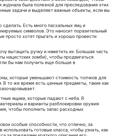
я журнала была полезной для преследования этих
енные задачи и выделяет важные объекты, если вы
о сделать. Есть много пасхальных яиц и
локируемых символов. Это наносит поразительный
рые просто хотят прыгать и хорошо провести
очу вытащить ручку и наметить их. Большая часть
ты нацистских зомби), чтобы продвигаться
огли бы нам получить еще больше в
поны, которые уменьшают стоимость толчков для
. В то же время есть ценные предметы, такие как
 разочаровывает.
атные ящики, которые падают с неба. Я
 материалы и варианты разблокировки оружия
ния, чтобы пополнить запас расходных
свои особые способности, что отлично, за
в использовать готовые класса, чтобы узнать, как
са за пределами краткого описания его