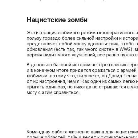
Нацистские зомби
Эта итерация любимого режима кооперативного з
пользу гораздо более сильной настройки и истори
представляет собой массу удовольствия, чтобы в
обновления (есть так, так много систем в WW2), 
версия видит много улучшений, все равно нужно 
В довольно базовой истории четыре главных геро
и в конечном итоге придется сражаться с армией
любимым, потому что, вы знаете, он Дэвид Теннан
от их настроения, чем я. Как один из самых легко
прыгать один раз, но никогда не отрываются в ужа
могу с этим справиться.
Командная работа жизненно важна для нацистских
больше областей, тайн и ведет к окончательному