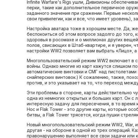
Infinite Warfare's Rigs ушли, Дивизионы обеспе
перки, такие как дополнительное первичное оружи
заданного значения при сражении. Первые нескол
свои привилегии, как и все, что имеет уровень), 
Настройка аватара тоже в хорошем месте. Да, ж
беспокоиться об этом вопросе задолго до того, к
здоровья в росомахе и о миллионах других вещей
полов, свисающих в Штаб-квартире, и я уверен, ч
настройки WW2 позволяет вам выбрать «Лицо», а 
Многопользовательский режим WW2 включает в се
войны. Однако многие из карт кажутся слишком по
автоматические винтовки и СМГ над пистолетами 
снайперских винтовок.) К сожалению, также, пох
против, и это указывает на то, что переход меж
Эти проблемы в стороне, карты действительно чу
одна из немногих открытых и больших карт. Он с л
интересную задачу для пересечения, в то время 
Hoc и Flak Tower - это другие карты, которые ос
битвы, а Flak Tower трясется, когда пушки стрел
Новый многопользовательский режим WW2, War, им
другая - на обороне в одной из трех операций. К
правонарушению выполняет все свои задачи или 