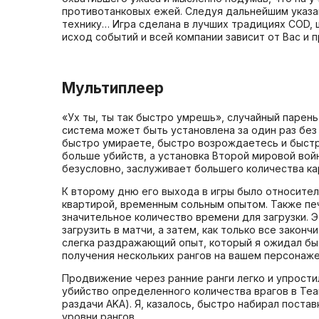
противотанковых ежей. Следуя дальнейшим указан
технику… Игра сделана в лучших традициях COD, 
исход событий и всей компании зависит от Вас и 
Мультиплеер
«Ух ты, ты так быстро умрешь», случайный парень 
система может быть установлена за один раз без
быстро умираете, быстро возрождаетесь и быстро
больше убийств, а установка Второй мировой во
безусловно, заслуживает большего количества ка
К второму дню его выхода в игры было относител
квартирой, временным сольным опытом. Также печ
значительное количество времени для загрузки. 
загрузить в матчи, а затем, как только все зако
слегка раздражающий опыт, который я ожидал бы п
получения нескольких рангов на вашем персонаже
Продвижение через ранние ранги легко и упростил
убийство определенного количества врагов в Team
раздачи AKA). Я, казалось, быстро набирал поста
уровни рангов.