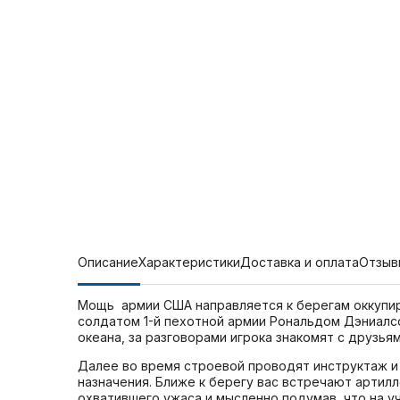
Описание
Характеристики
Доставка и оплата
Отзыв
Мощь армии США направляется к берегам оккупиро
солдатом 1-й пехотной армии Рональдом Дэниалс
океана, за разговорами игрока знакомят с друзья
Далее во время строевой проводят инструктаж и
назначения. Ближе к берегу вас встречают артилл
охватившего ужаса и мысленно подумав, что на у