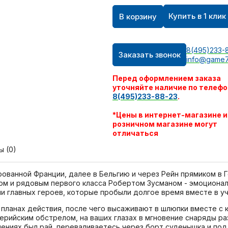
Купить в 1 клик
В корзину
8(495)233-
Заказать звонок
info@game7
Перед оформлением заказа
уточняйте наличие по телефо
8(495)233-88-23
.
*Цены в интернет-магазине и
розничном магазине могут
отличаться
ы (0)
ванной Франции, далее в Бельгию и через Рейн прямиком в Ге
ом и рядовым первого класса Робертом Зусманом - эмоционал
ми главных героев, которые пробыли долгое время вместе в уч
 планах действия, после чего высаживают в шлюпки вместе с
ерийским обстрелом, на ваших глазах в мгновение снаряды раз
чениях был рай, переваливаетесь через борт суденышка и по