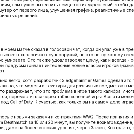
иям, вам нужно вытеснить немцев из их укреплений, чтобы д
шутер от первого лица, улучшенная графика, реалистичные спе
принятых решений.
в моем матче сказал в голосовой чат, когда он упал уже в тре
 высокотехнологичных супероружий, но это по-прежнему очень
 умираете. Это так же удовлетворяет циклу, как и всегда - 
йны предусматривает интересные новые классы игроков (назыв
рт.
ьно легко, хотя разработчик Sledgehammer Games сделал это
ально, что модели и текстуры для различных предметов в ме
Это раздражает, что это проблема в игре такого калибра. Ино
нчится, переместиться через табло конечной игры. Все эти ме
од Call of Duty. К счастью, как только вы на самом деле игра
.
ось с новыми заказами и контрактами WW2. После принятия и 
 Deathmatch за 10 или 20 минут, вы получите вознаграждение,
вки, даже на более высоких уровнях, через Заказы, Контракты,