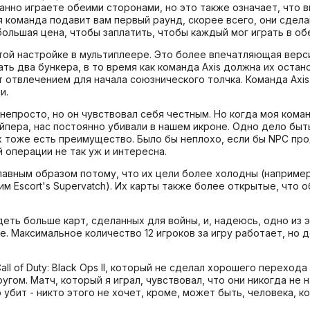
ванно играете обеими сторонами, но это также означает, что
я команда подавит вам первый раунд, скорее всего, они сдел
большая цена, чтобы заплатить, чтобы каждый мог играть в об
этой настройке в мультиплеере. Это более впечатляющая верс
ть два бункера, в то время как команда Axis должна их остан
т отвлечением для начала союзнического толчка. Команда Axi
и.
 непросто, но он чувствовал себя честным. Но когда моя кома
айпера, нас постоянно убивали в нашем икроне. Одно дело б
их тоже есть преимущество. Было бы неплохо, если бы NPC пр
й операции не так уж и интересна.
лавным образом потому, что их цели более холодны (например
им Escort's Supervatch). Их карты также более открытые, что
еть больше карт, сделанных для войны, и, надеюсь, одно из 
. Максимальное количество 12 игроков за игру работает, но 
all of Duty: Black Ops II, который не сделал хорошего перехо
ругом. Матч, который я играл, чувствовал, что они никогда не 
убит - никто этого не хочет, кроме, может быть, человека, к