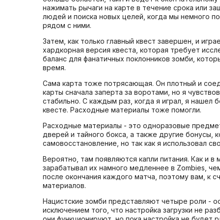
нажимать рычаги на карте в течение срока или з
людей и поиска новых целей, когда мы немного п
рядом с ними.
Затем, как только главный квест завершен, и игр
хардкорная версия квеста, которая требует иссл
баланс для фанатичных поклонников зомби, котор
время.
Сама карта тоже потрясающая. Он плотный и соед
карты сначала заперта за воротами, но я чувств
стабильно. С каждым раз, когда я играл, я нашел
квесте. Расходные материалы тоже помогли.
Расходные материалы - это одноразовые предмет
дверей и тайного бокса, а также другие бонусы, 
самовосстановление, но так как я использовал св
Вероятно, там появляются капли питания. Как и в
зарабатывал их намного медленнее в Zombies, че
после окончания каждого матча, поэтому вам, к 
материалов.
Нацистские зомби представляют четыре роли - ос
исключением того, что настройка загрузки не раз
они функционируют, но пока настройка не будет 