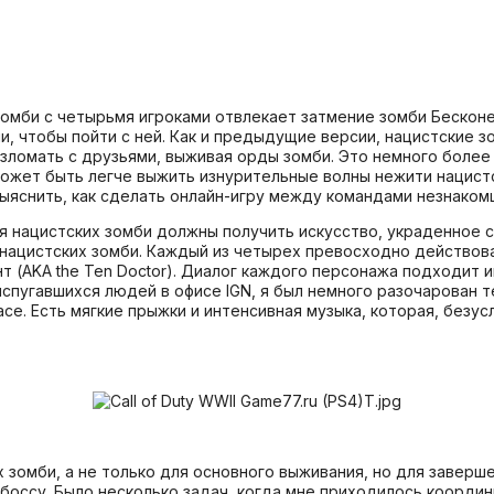
омби с четырьмя игроками отвлекает затмение зомби Бесконе
и, чтобы пойти с ней. Как и предыдущие версии, нацистские з
зломать с друзьями, выживая орды зомби. Это немного более
может быть легче выжить изнурительные волны нежити нацистск
выяснить, как сделать онлайн-игру между командами незнаком
я нацистских зомби должны получить искусство, украденное с
 нацистских зомби. Каждый из четырех превосходно действов
т (AKA the Ten Doctor). Диалог каждого персонажа подходит 
 испугавшихся людей в офисе IGN, я был немного разочарован 
се. Есть мягкие прыжки и интенсивная музыка, которая, безус
 зомби, а не только для основного выживания, но для заверш
 боссу. Было несколько задач, когда мне приходилось коорди