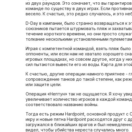
из двух раундов. Это означает, что вы гарантиро
команде по существу в двух играх. Если противна
весело. К счастью, это редко случалось, и это не
D-Day в кампании, было странно возвращаться к 
союзников пытается штурмовать пляж и захватыва
течение короткого времени, но они просто служа
толкание несколькими установленными пулеметам
Играя с компетентной командой, взять пляж было
оппоненты, или если нам не хватало хорошего сн
игровых площадках, но совсем другое, когда у н
сил пытаются вывести его из воды. Карта для это
К счастью, другие операции намного приятнее - г
сопровождение танков до такой степени, как реж
или защите цели.
Операция «Нептун» так не ощущается. Я хочу увид
увеличивает количество игроков в каждой команде
соответствовало названию войны.
Тогда есть режим Hardpoint, основной продукт с C
икру и новые пятна Hardpoint расходятся друг с д
загружался в ближайших врагов и был немедленно 
видел, чтобы убийства нереста случались много.