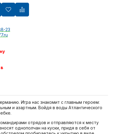
88-23
7.ru
ну
 в
рманию. Игра нас знакомит с главным героем:
ьным и азартным. Войдя в воды Атлантического
ебке.
 командирами отрядов и отправляются к месту
носят однополчан на куски, придя в себя от
д обстрелом пробираетесь к укрытию в виде