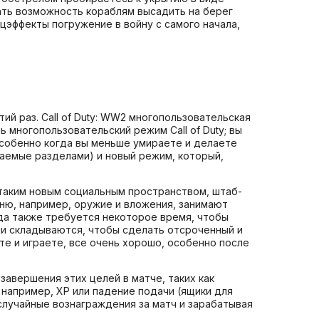
ать возможность кораблям высадить на берег
цэффекты погружение в войну с самого начала,
тий раз. Call of Duty: WW2 многопользовательская
 многопользовательский режим Call of Duty; вы
особенно когда вы меньше умираете и делаете
аемые разделами) и новый режим, который,
 таким новым социальным пространством, штаб-
ню, например, оружие и вложения, занимают
гда также требуется некоторое время, чтобы
лочи складываются, чтобы сделать отсроченный и
ете и играете, все очень хорошо, особенно после
завершения этих целей в матче, таких как
 например, XP или падение подачи (ящики для
 случайные вознаграждения за матч и зарабатывая