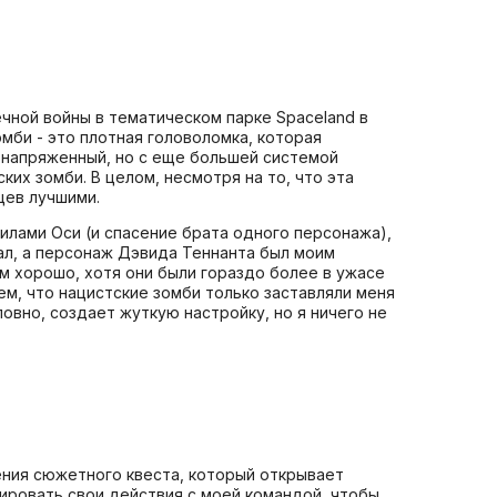
чной войны в тематическом парке Spaceland в
омби - это плотная головоломка, которая
 напряженный, но с еще большей системой
их зомби. В целом, несмотря на то, что эта
цев лучшими.
илами Оси (и спасение брата одного персонажа),
ал, а персонаж Дэвида Теннанта был моим
им хорошо, хотя они были гораздо более в ужасе
тем, что нацистские зомби только заставляли меня
ловно, создает жуткую настройку, но я ничего не
ения сюжетного квеста, который открывает
нировать свои действия с моей командой, чтобы