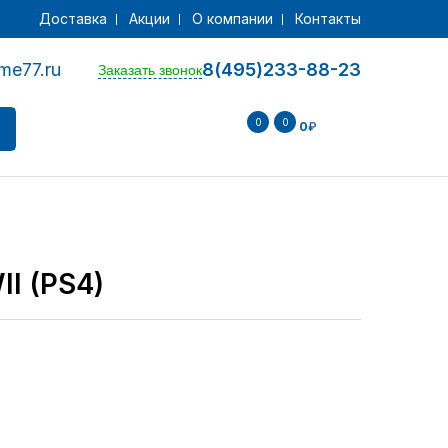
Доставка
Акции
О компании
Контакты
me77.ru
8(495)233-88-23
Заказать звонок
0
0
0
₽
II (PS4)