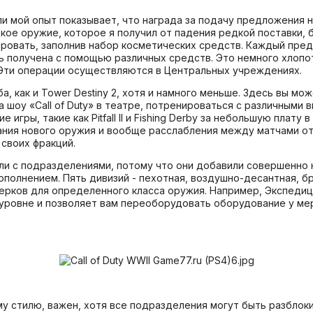
и мой опыт показывает, что награда за подачу предложения не
кое оружие, которое я получил от падения редкой поставки, 
ировать, заполнив набор косметических средств. Каждый пр
 получена с помощью различных средств. Это немного хлопот,
 Эти операции осуществляются в Центральных учреждениях.
а, как и Tower Destiny 2, хотя и намного меньше. Здесь вы мо
 шоу «Call of Duty» в театре, потренироваться с различными в
игры, такие как Pitfall II и Fishing Derby за небольшую плату 
ния нового оружия и вообще расслабления между матчами отл
 своих фракций.
или с подразделениями, потому что они добавили совершенно
полнением. Пять дивизий - пехотная, воздушно-десантная, бр
ерков для определенного класса оружия. Например, Экспеди
уровне и позволяет вам переоборудовать оборудование у мер
стилю, важен, хотя все подразделения могут быть разблокиро