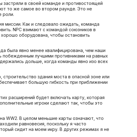
 вы застряли в своей команде и противостоящей
ают то же самое во втором раунде. Это не
е роли.
ия миссии. Как и следовало ожидать, команда
овить. NPC взимают с командой союзников в
s хорошо оборудована, чтобы остановить
нда была явно менее квалифицирована, чем наши
ыть побежденным лучшими противниками на равных
одержались дольше, когда команды явно изо всех
, строительство здания моста в опасной зоне или
 обеспечивает большую гибкость при приближении
этих расширений будет включать карту, которая
дополнительные игроки сделают так, чтобы это
да на WW2. В целом меньшие карты означают, что
находили равновесия, поскольку я часто
оторый сидит на моем икру. В других режимах я не