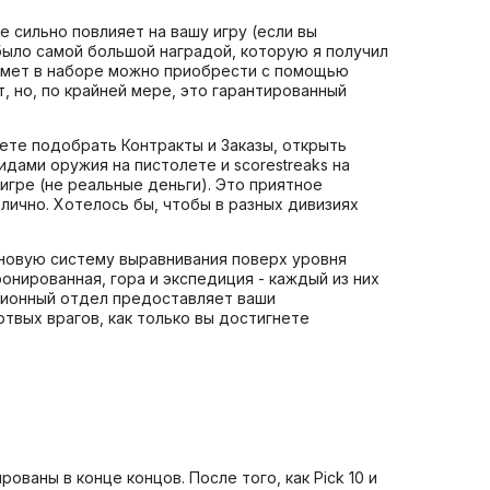
 сильно повлияет на вашу игру (если вы
было самой большой наградой, которую я получил
едмет в наборе можно приобрести с помощью
 но, по крайней мере, это гарантированный
жете подобрать Контракты и Заказы, открыть
идами оружия на пистолете и scorestreaks на
в игре (не реальные деньги). Это приятное
ично. Хотелось бы, чтобы в разных дивизиях
 новую систему выравнивания поверх уровня
онированная, гора и экспедиция - каждый из них
ционный отдел предоставляет ваши
твых врагов, как только вы достигнете
ваны в конце концов. После того, как Pick 10 и