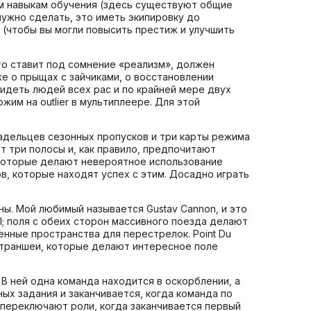
ным навыкам обучения (здесь существуют общие
нужно сделать, это иметь экипировку до
 (чтобы вы могли повысить престиж и улучшить
о ставит под сомнение «реализм», должен
же о прыщах с зайчиками, о восстановлении
видеть людей всех рас и по крайней мере двух
им на outlier в мультиплеере. Для этой
адельцев сезонных пропусков и три карты режима
т три полосы и, как правило, предпочитают
, которые делают невероятное использование
в, которые находят успех с этим. Досадно играть
ы. Мой любимый называется Gustav Cannon, и это
ail; поля с обеих сторон массивного поезда делают
енные пространства для перестрелок. Point Du
ть траншеи, которые делают интересное поле
В ней одна команда находится в оскорблении, а
ых задания и заканчивается, когда команда по
переключают роли, когда заканчивается первый