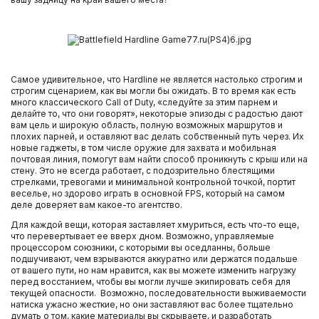
Самое удивительное, что Hardline не является настолько строгим и
строгим сценарием, как вы могли бы ожидать. В то время как есть
много классического Call of Duty, «следуйте за этим парнем и
делайте то, что они говорят», некоторые эпизоды с радостью дают
вам цель и широкую область, полную возможных маршрутов и
плохих парней, и оставляют вас делать собственный путь через. Их
новые гаджеты, в том числе оружие для захвата и мобильная
почтовая линия, помогут вам найти способ проникнуть с крыш или на
стену. Это не всегда работает, с подозрительно блестящими
стрелками, тревогами и минимальной контрольной точкой, портит
веселье, но здорово играть в основной FPS, который на самом
деле доверяет вам какое-то агентство.
Для каждой вещи, которая заставляет хмуриться, есть что-то еще,
что перевертывает ее вверх дном. Возможно, управляемые
процессором союзники, с которыми вы оседланны, больше
подшучивают, чем взрываются аккуратно или держатся подальше
от вашего пути, но нам нравится, как вы можете изменить нагрузку
перед восстанием, чтобы вы могли лучше экипировать себя для
текущей опасности. Возможно, последовательности выживаемости
натиска ужасно жесткие, но они заставляют вас более тщательно
думать о том, какие материалы вы скрываете, и разработать