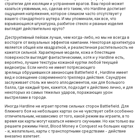
стратегии для изоляции и устранения врагов. Ваш герой может
казаться уязвимым, но, сделав его таким, что Hardline достигает
ощущения напряжения, которое слишком часто отсутствует у
вашего стандартного шутера. И мы упоминали, как все, что
взрывающаяся штукатурка, разбитое стекло и рваные изделия
выглядят действительно круто?
Деструктивный пейзаж лучше, чем когда-либо, но мы не всегда в
восторге от визуальных эффектов кампании. Некоторая архитектура
является общей или квадратной, и реалистичная растительность не
кажется сильной. Характерные модели, кожа и блестящие
поверхности выглядят фантастическими, хотя и у Hardline есть,
вероятно, лучшие текстуры кожаной куртки любой текущей
видеоигры. Если ничто не имеет потрясающего
зрелища обрушившихся авианосцев Battlefield 4 , Hardline имеет
вид и освещение современного триллера действия. Саундтрек
заслуживает столь же много аплодисментов, как для большого
балла, где каждый трек, кажется, подходит к действию лично, и для
некоторых из самых тяжелых ударов, поражающих урон
выстрелами в городе.
Иногда Hardline не играет против сильных сторон Battlefield. Для
ближнего боя на небольших картах он не чувствует себя особенно
отличительным, независимо от того, какой режим вы играете, в то
время как карты могут казаться немного скучными. Но как только вы
решаете режимы Heist, Blood Money и Conquest на больших картах
- и, желательно, карты с транспортными средствами - действие
внезапно взлетает.