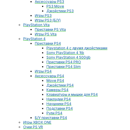
Аксессуары PS3
PS3 Move
Джойстики PS3
Игры PS3
Игры PS3 (Б/У)
PlayStation Vita
Приставки PS Vita
Игры PS Vita
PlayStation 4
Приставки PS4
Playstation 4 с двумя джойстиками
Sony PlayStation 4 1tb
Sony PlayStation 4 500gb
Приставки PS4 PRO
Приставки PS4 Slim
Игры PS4
Аксессуары PS4
Move PS4
Джойстики PS4
Камеры PS4
Клавиатуры и мышки для PS4
Накладки PS4
Наушники PS4
Подставки PS4
Рули PS4
Б/У приставки PS4
Игры XBOX ONE
Очки PS VR