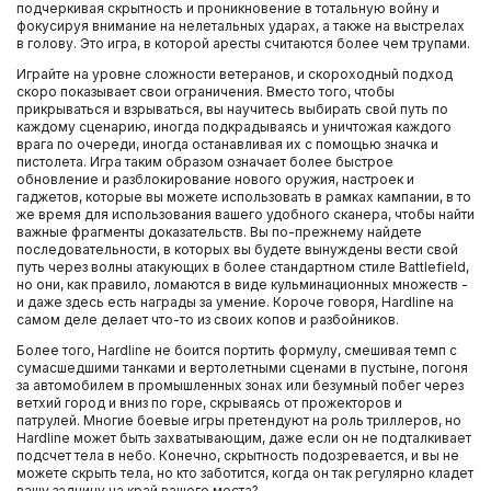
подчеркивая скрытность и проникновение в тотальную войну и
фокусируя внимание на нелетальных ударах, а также на выстрелах
в голову. Это игра, в которой аресты считаются более чем трупами.
Играйте на уровне сложности ветеранов, и скороходный подход
скоро показывает свои ограничения. Вместо того, чтобы
прикрываться и взрываться, вы научитесь выбирать свой путь по
каждому сценарию, иногда подкрадываясь и уничтожая каждого
врага по очереди, иногда останавливая их с помощью значка и
пистолета. Игра таким образом означает более быстрое
обновление и разблокирование нового оружия, настроек и
гаджетов, которые вы можете использовать в рамках кампании, в то
же время для использования вашего удобного сканера, чтобы найти
важные фрагменты доказательств. Вы по-прежнему найдете
последовательности, в которых вы будете вынуждены вести свой
путь через волны атакующих в более стандартном стиле Battlefield,
но они, как правило, ломаются в виде кульминационных множеств -
и даже здесь есть награды за умение. Короче говоря, Hardline на
самом деле делает что-то из своих копов и разбойников.
Более того, Hardline не боится портить формулу, смешивая темп с
сумасшедшими танками и вертолетными сценами в пустыне, погоня
за автомобилем в промышленных зонах или безумный побег через
ветхий город и вниз по горе, скрываясь от прожекторов и
патрулей. Многие боевые игры претендуют на роль триллеров, но
Hardline может быть захватывающим, даже если он не подталкивает
подсчет тела в небо. Конечно, скрытность подозревается, и вы не
можете скрыть тела, но кто заботится, когда он так регулярно кладет
вашу задницу на край вашего места?