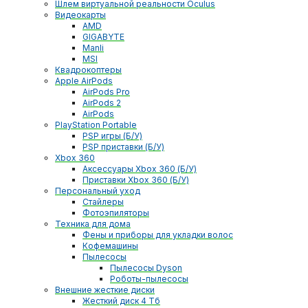
Шлем виртуальной реальности Oculus
Видеокарты
AMD
GIGABYTE
Manli
MSI
Квадрокоптеры
Apple AirPods
AirPods Pro
AirPods 2
AirPods
PlayStation Portable
PSP игры (Б/У)
PSP приставки (Б/У)
Xbox 360
Аксессуары Xbox 360 (Б/У)
Приставки Xbox 360 (Б/У)
Персональный уход
Стайлеры
Фотоэпиляторы
Техника для дома
Фены и приборы для укладки волос
Кофемашины
Пылесосы
Пылесосы Dyson
Роботы-пылесосы
Внешние жесткие диски
Жесткий диск 4 Тб