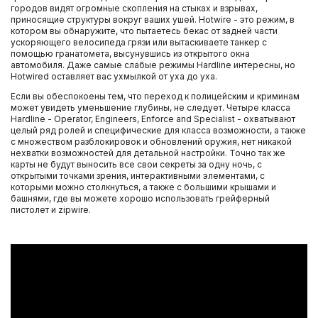
городов видят огромные скопления на стыках и взрывах,
приносящие структуры вокруг ваших ушей. Hotwire - это режим, в
котором вы обнаружите, что пытаетесь бекас от задней части
ускоряющего велосипеда грязи или вытаскиваете танкер с
помощью гранатомета, высунувшись из открытого окна
автомобиля. Даже самые слабые режимы Hardline интересны, но
Hotwired оставляет вас ухмылкой от уха до уха.
Если вы обеспокоены тем, что переход к полицейским и криминам
может увидеть уменьшение глубины, не следует. Четыре класса
Hardline - Operator, Engineers, Enforce and Specialist - охватывают
целый ряд ролей и специфические для класса возможности, а также
с множеством разблокировок и обновлений оружия, нет никакой
нехватки возможностей для детальной настройки. Точно так же
карты не будут выносить все свои секреты за одну ночь, с
открытыми точками зрения, интерактивными элементами, с
которыми можно столкнуться, а также с большими крышами и
башнями, где вы можете хорошо использовать грейферный
пистолет и zipwire.