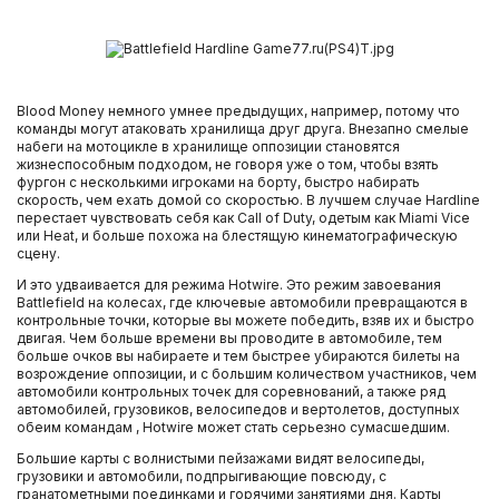
Blood Money немного умнее предыдущих, например, потому что
команды могут атаковать хранилища друг друга. Внезапно смелые
набеги на мотоцикле в хранилище оппозиции становятся
жизнеспособным подходом, не говоря уже о том, чтобы взять
фургон с несколькими игроками на борту, быстро набирать
скорость, чем ехать домой со скоростью. В лучшем случае Hardline
перестает чувствовать себя как Call of Duty, одетым как Miami Vice
или Heat, и больше похожа на блестящую кинематографическую
сцену.
И это удваивается для режима Hotwire. Это режим завоевания
Battlefield на колесах, где ключевые автомобили превращаются в
контрольные точки, которые вы можете победить, взяв их и быстро
двигая. Чем больше времени вы проводите в автомобиле, тем
больше очков вы набираете и тем быстрее убираются билеты на
возрождение оппозиции, и с большим количеством участников, чем
автомобили контрольных точек для соревнований, а также ряд
автомобилей, грузовиков, велосипедов и вертолетов, доступных
обеим командам , Hotwire может стать серьезно сумасшедшим.
Большие карты с волнистыми пейзажами видят велосипеды,
грузовики и автомобили, подпрыгивающие повсюду, с
гранатометными поединками и горячими занятиями дня. Карты