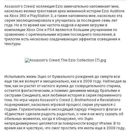
Assassin's Creed: коллекция Ezio замечательно напоминает мне,
насколько велика трехглавая арка жизненной истории Ezio Auditore
на Xbox 360 и PlayStation 3, а также напомнила мне, насколько эта
серия эволюционировала и улучшилась за последние семь лет
года. Но в то время как частота кадров и время загрузки в
компиляции Xbox One и PS4 являются большим улучшением по
сравнению с оригинальными играми последнего поколения, в
трилогии есть несколько озадачивающих эффектов освещения и
текстуры.
Испытывать жизнь Эцио от буквального рождения до смерти все
еще так же волнует и эмоционально, как и в 2009 году. Наблюдая за
тем, как он растет от наглого жулика до созерцательного старика,
остается фантастическим, и помимо динамики между братьями и
сестрами Синдиката, моя любимая история в серия переменного
тока. Но игра через Assassin's Creed 2, Brotherhood и Revelations
подчеркивает, насколько игровой процесс серии улучшился с
годами. Горизонтальный и нисходящий паркур «Черного флага» и
«Единства» сделали радость радостью, о чем я не могу сказать об
обильных моментах, когда я обнаружил, что Эцио
непреднамеренно цепляется за поверхности вокруг Италии. В то
время как я чувствую, что смог простить эти икоты еще в 2009 году,