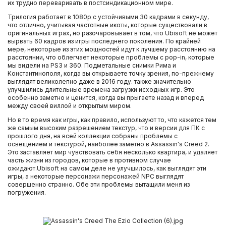
их трудно переваривать в постсиндикационном мире.
Трилогия работает в 1080p с устойчивыми 30 кадрами в секунду,
что отлично, учитывая частотные икоты, которые существовали в
оригинальных играх, но разочаровывает в том, что Ubisoft не может
вырвать 60 кадров из игры последнего поколения. По крайней
мере, некоторые из этих мощностей идут к лучшему расстоянию на
расстоянии, что облегчает некоторые проблемы с pop-in, которые
мы видели на PS3 и 360. Подметальные снимки Рима и
Константинополя, когда вы открываете точку зрения, по-прежнему
выглядят великолепно даже в 2016 году. также значительно
улучшились длительные времена загрузки исходных игр. Это
особенно заметно и ценится, когда вы прыгаете назад и вперед
между своей виллой и открытым миром.
Но в то время как игры, как правило, используют то, что кажется тем
же самым высоким разрешением текстур, что и версии для ПК с
прошлого дня, на всей коллекции собраны проблемы с
освещением и текстурой, наиболее заметно в Assassin's Creed 2.
Это заставляет мир чувствовать себя несколько квартира, и удаляет
часть жизни из городов, которые в противном случае
ожидают.Ubisoft на самом деле не улучшилось, как выглядят эти
игры, а некоторые персонажи персонажей NPC выглядят
совершенно странно. Обе эти проблемы вытащили меня из
погружения.