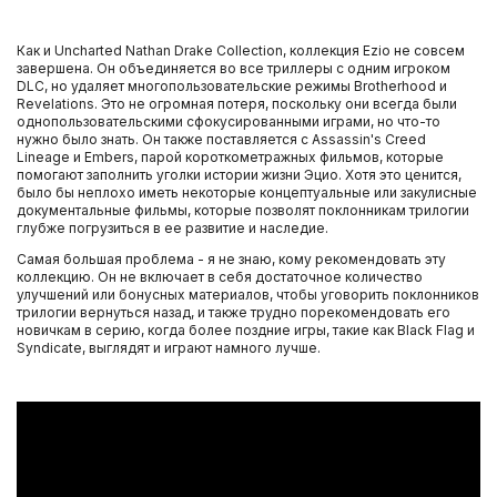
Как и Uncharted Nathan Drake Collection, коллекция Ezio не совсем
завершена. Он объединяется во все триллеры с одним игроком
DLC, но удаляет многопользовательские режимы Brotherhood и
Revelations. Это не огромная потеря, поскольку они всегда были
однопользовательскими сфокусированными играми, но что-то
нужно было знать. Он также поставляется с Assassin's Creed
Lineage и Embers, парой короткометражных фильмов, которые
помогают заполнить уголки истории жизни Эцио. Хотя это ценится,
было бы неплохо иметь некоторые концептуальные или закулисные
документальные фильмы, которые позволят поклонникам трилогии
глубже погрузиться в ее развитие и наследие.
Самая большая проблема - я не знаю, кому рекомендовать эту
коллекцию. Он не включает в себя достаточное количество
улучшений или бонусных материалов, чтобы уговорить поклонников
трилогии вернуться назад, и также трудно порекомендовать его
новичкам в серию, когда более поздние игры, такие как Black Flag и
Syndicate, выглядят и играют намного лучше.