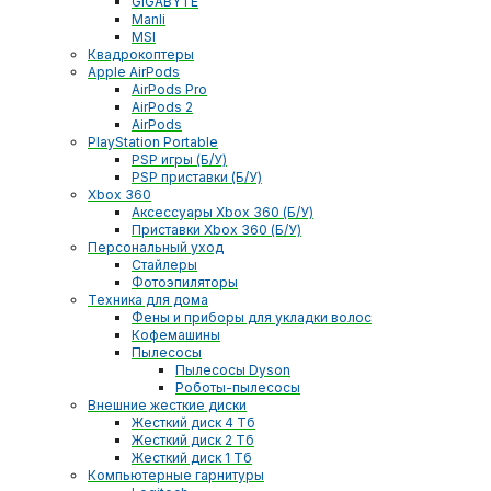
GIGABYTE
Manli
MSI
Квадрокоптеры
Apple AirPods
AirPods Pro
AirPods 2
AirPods
PlayStation Portable
PSP игры (Б/У)
PSP приставки (Б/У)
Xbox 360
Аксессуары Xbox 360 (Б/У)
Приставки Xbox 360 (Б/У)
Персональный уход
Стайлеры
Фотоэпиляторы
Техника для дома
Фены и приборы для укладки волос
Кофемашины
Пылесосы
Пылесосы Dyson
Роботы-пылесосы
Внешние жесткие диски
Жесткий диск 4 Тб
Жесткий диск 2 Тб
Жесткий диск 1 Тб
Компьютерные гарнитуры