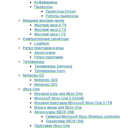
Кофемашины
Пылесосы
Пылесосы Dyson
Роботы-пылесосы
Внешние жесткие диски
Жесткий диск 4 Тб
Жесткий диск 2 Тб
Жесткий диск 1 Тб
Компьютерные гарнитуры
Logitech
Ретро приставки и игры
Аксессуары
Ретро приставки
Телевизоры
Телевизоры Samsung
Телевизоры Sony
Nintendo DS
Nintendo 3DS
Nintendo 2DS
Xbox One
Игровой руль для Xbox One
Microsoft Xbox One S 500GB
Игровая приставка Microsoft Xbox One S 1TB
Игры и диски для Xbox One
Аксессуары XBOX ONE
Геймпад Microsoft Xbox Wireless controller
Джойстики XBOX ONE
Приставки Xbox One