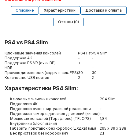
Описание
Характеристики
Доставка и оплата
Отзывы (0)
PS4 vs PS4 Slim
Ключевые значения консолей
PS4 Fat
PS4 Slim
Поддержка 4К
-
-
Поддержка PS VR (очки ВР)
+
+
HDR
-
+
Производительность (кадры в сек. FPS)
30
30
Количество USB портов
2
2
Характеристики PS4 Slim:
Ключевые значения консолей
PS4 Slim
Поддержка 4К
-
Поддержка очков виртуальной реальности
+
Поддержка камер с датчиков движений (кинект)
+
Мощность консолей (Терафлопс) (TFLOPS)
1,84
Внутренний блок питания
+
Габариты приставок без коробок (шХдХв) (мм)
265 х 39 х 288
Вес приставок без коробок (кг)
2,1