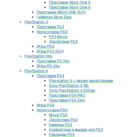
Приставки Xbox One S
Приставки Xbox One X
Приставки XBOX ONE (Б/У)
Геймпад Xbox Elite
PlayStation 3
Приставки PS3
Аксессуары PS3
PS3 Move
Джойстики PS3
Игры PS3
Игры PS3 (Б/У)
PlayStation Vita
Приставки PS Vita
Игры PS Vita
PlayStation 4
Приставки PS4
Playstation 4 с двумя джойстиками
Sony PlayStation 4 1tb
Sony PlayStation 4 500gb
Приставки PS4 PRO
Приставки PS4 Slim
Игры PS4
Аксессуары PS4
Move PS4
Джойстики PS4
Камеры PS4
Клавиатуры и мышки для PS4
Накладки PS4