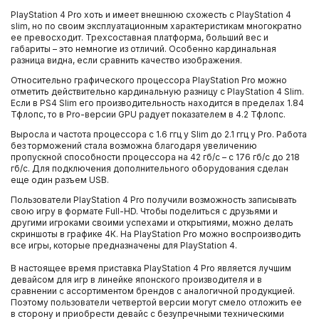
PlayStation 4 Pro хоть и имеет внешнюю схожесть с PlayStation 4
slim, но по своим эксплуатационным характеристикам многократно
ее превосходит. Трехсоставная платформа, больший вес и
габариты – это немногие из отличий. Особенно кардинальная
разница видна, если сравнить качество изображения.
Относительно графического процессора PlayStation Pro можно
отметить действительно кардинальную разницу с PlayStation 4 Slim.
Если в PS4 Slim его производительность находится в пределах 1.84
Тфлопс, то в Pro-версии GPU радует показателем в 4.2 Тфлопс.
Выросла и частота процессора с 1.6 ггц у Slim до 2.1 ггц у Pro. Работа
без торможений стала возможна благодаря увеличению
пропускной способности процессора на 42 гб/с – с 176 гб/с до 218
гб/с. Для подключения дополнительного оборудования сделан
еще один разъем USB.
Пользователи PlayStation 4 Pro получили возможность записывать
свою игру в формате Full-HD. Чтобы поделиться с друзьями и
другими игроками своими успехами и открытиями, можно делать
скриншоты в графике 4К. На PlayStation Pro можно воспроизводить
все игры, которые предназначены для PlayStation 4.
В настоящее время приставка PlayStation 4 Pro является лучшим
девайсом для игр в линейке японского производителя и в
сравнении с ассортиментом брендов с аналогичной продукцией.
Поэтому пользователи четвертой версии могут смело отложить ее
в сторону и приобрести девайс с безупречными техническими