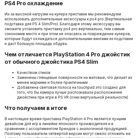
PS4 Pro охлаждение
Из-за высокой нагрузки на кулера приставки мы рекомендуем
использовать дополнительные аксессуары к ps4 pro (Вертикальная
подставка для PS 4 Slim/Pro). Благодаря этому аксессуару вы
сможете установить приставку ps4 pro вертикально, тем самым
сэкономив место и при этом не опасаясь за повреждение кулеров,
которые будут охлаждаться дополнительными винтами из подставки
и даст большую площадь обдува.
Чем отличается PlayStation 4 Pro джойстик
от обычного джойстика PS4 Slim
Качеством стиков
Заменены глянцевые поверхности на матовые, что делает их
менее маркими и более практичными
Добавлена световая полоса на touchpad это создано для
того, что бы камера лучше распознавала расположение
джойстика при игре в PS VR (очки виртуальной реальности)
Что получаем в итоге
В настоящее время приставка PlayStation 4 Pro является лучшим
девайсом для игр в линейке японского производителя и в
сравнении с ассортиментом брендов с аналогичной продукцией.
Поэтому пользователи четвертой версии могут смело отложить ее