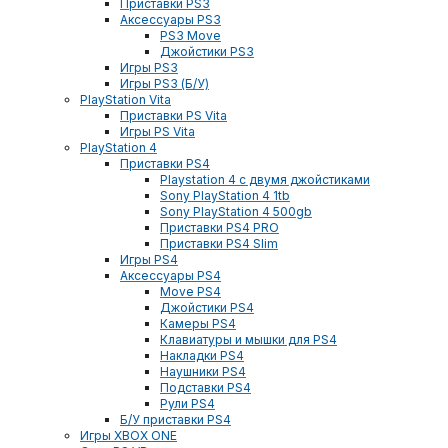
Приставки PS3
Аксессуары PS3
PS3 Move
Джойстики PS3
Игры PS3
Игры PS3 (Б/У)
PlayStation Vita
Приставки PS Vita
Игры PS Vita
PlayStation 4
Приставки PS4
Playstation 4 с двумя джойстиками
Sony PlayStation 4 1tb
Sony PlayStation 4 500gb
Приставки PS4 PRO
Приставки PS4 Slim
Игры PS4
Аксессуары PS4
Move PS4
Джойстики PS4
Камеры PS4
Клавиатуры и мышки для PS4
Накладки PS4
Наушники PS4
Подставки PS4
Рули PS4
Б/У приставки PS4
Игры XBOX ONE