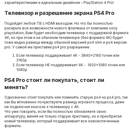
характеристиками и идеальным дизайном – PlayStation 4 Pro!
Телевизор и разрешение экрана PS4 Pro
Подойдет любой ТВ с HDMI выходом. Но что бы полностью
раскрыть все возможности нового флагмана от компании sony
playstation, Вам будет необходим телевизор с поддержкой формата
4К, но при этом и на обычном телевизоре (без формата 4К) будет
тоже видна разница между обычной версией ps4 slim и ps4 версии
pro. У самой же приставки ps4 pro разрешение:
Если телевизор поддерживает 4К - 3840×2160 точек или
2160p
Если телевизор НЕ поддерживает 4К - 1920×1080 точек или
1080p
PS4 Pro стоит ли покупать, стоит ли
менять?
Однозначно стоит покупать или поменять старую ps4 на ps4 pro, так
как Вы мгновенно почувствуете разницу игрового процесса, даже
не подключая консоль к телевизору с 4К.
Что уже говорить, если Вы полностью обновляете свою
аппаратуру, меняя не только старую приставку, но и приобретая
новый телевизор, который поддерживает все новоиспеченные
форматы.