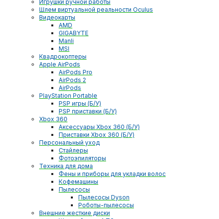
Игрушки ручной работы
Шлем виртуальной реальности Oculus
Видеокарты
AMD
GIGABYTE
Manli
MSI
Квадрокоптеры
Apple AirPods
AirPods Pro
AirPods 2
AirPods
PlayStation Portable
PSP игры (Б/У)
PSP приставки (Б/У)
Xbox 360
Аксессуары Xbox 360 (Б/У)
Приставки Xbox 360 (Б/У)
Персональный уход
Стайлеры
Фотоэпиляторы
Техника для дома
Фены и приборы для укладки волос
Кофемашины
Пылесосы
Пылесосы Dyson
Роботы-пылесосы
Внешние жесткие диски