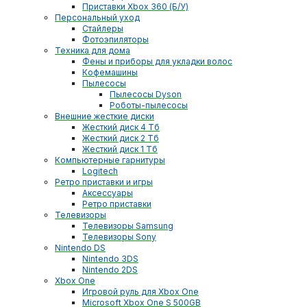
Приставки Xbox 360 (Б/У)
Персональный уход
Стайлеры
Фотоэпиляторы
Техника для дома
Фены и приборы для укладки волос
Кофемашины
Пылесосы
Пылесосы Dyson
Роботы-пылесосы
Внешние жесткие диски
Жесткий диск 4 Тб
Жесткий диск 2 Тб
Жесткий диск 1 Тб
Компьютерные гарнитуры
Logitech
Ретро приставки и игры
Аксессуары
Ретро приставки
Телевизоры
Телевизоры Samsung
Телевизоры Sony
Nintendo DS
Nintendo 3DS
Nintendo 2DS
Xbox One
Игровой руль для Xbox One
Microsoft Xbox One S 500GB