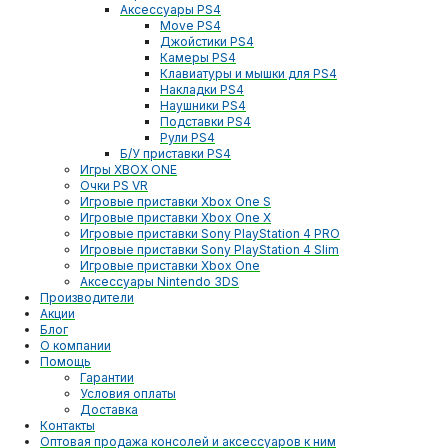
Аксессуары PS4
Move PS4
Джойстики PS4
Камеры PS4
Клавиатуры и мышки для PS4
Накладки PS4
Наушники PS4
Подставки PS4
Рули PS4
Б/У приставки PS4
Игры XBOX ONE
Очки PS VR
Игровые приставки Xbox One S
Игровые приставки Xbox One X
Игровые приставки Sony PlayStation 4 PRO
Игровые приставки Sony PlayStation 4 Slim
Игровые приставки Xbox One
Аксессуары Nintendo 3DS
Производители
Акции
Блог
О компании
Помощь
Гарантии
Условия оплаты
Доставка
Контакты
Оптовая продажа консолей и аксессуаров к ним