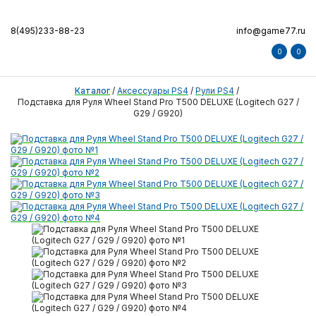
8(495)233-88-23
info@game77.ru
0
0
Каталог
/
Аксессуары PS4
/
Рули PS4
/
Подставка для Руля Wheel Stand Pro T500 DELUXE (Logitech G27 /
G29 / G920)