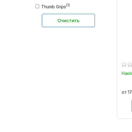
(1)
Thumb Grips
Очистить
Накл
от 1