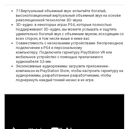
7.1 Виртуальный объемный звук: испытайте богатый,
высокопозиционный виртуальный объемный звук на основе
революционной технологии 3D-звука
3D-аудио: в некоторых играх PS4, которые полностью
поддерживают 3D-аудио, вы можете услышать и ощутить
удивительно богатый звук с объемным звуком, исходящим со
всех сторон, в том числе выше и ниже вас
Совместимость с несколькими устройствами: беспроводное
подключение к PS4 и персональному
компьютеру. Подключите гарнитуру PlayStation VR или
мобильное устройство с помощью прилагаемого
аудиокабеля 3,5 мм.
Эксклюзивные аудиорежимы: загрузите приложение-
компаньон из PlayStation Store, чтобы настроить гарнитуру на
аудиорежимы, разработанные разработчиками, чтобы
подчеркнуть каждый тонкий нюанс в их игре.