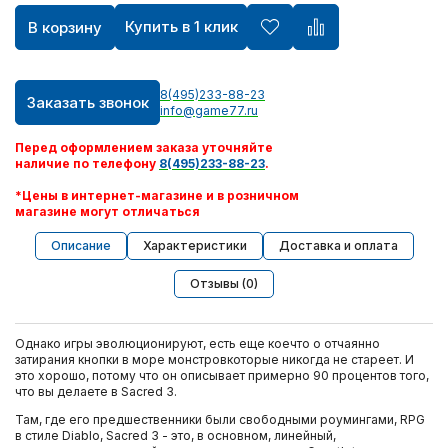
Купить в 1 клик
В корзину
8(495)233-88-23
Заказать звонок
info@game77.ru
Перед оформлением заказа уточняйте
наличие по телефону
8(495)233-88-23
.
*Цены в интернет-магазине и в розничном
магазине могут отличаться
Описание
Характеристики
Доставка и оплата
Отзывы (0)
Однако игры эволюционируют, есть еще коечто о отчаянно
затирания кнопки в море монстровкоторые никогда не стареет. И
это хорошо, потому что он описывает примерно 90 процентов того,
что вы делаете в Sacred 3.
Там, где его предшественники были свободными роумингами, RPG
в стиле Diablo, Sacred 3 - это, в основном, линейный,