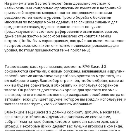
На раннем этапе Sacred 3 может быть довольно жестким, с
невыносимыми контрольно-пропускными пунктами и неприятной
привычкой окружать мощных врагов постоянными потоками
раздражителей низкого уровня. Просто борьба с боковыми
миссиями по порядку может сделать вас слишком сильным для
предстоящих задач, однако - и как только вы получите
предсказуемые, часто телеграфированные атаки ваших врагов,
даже самые жесткие босс-бои внезапно становятся легким
ветром. (Чтобы быть справедливым, каждый этап имеет множество
настроек сложности, хотя они только поднимают рекомендации
уровня, поэтому применяются те же проблемы).
Так же важно, как выравнивание, элементы RPG Sacred 3
сохраняются светлыми, с новым оружием, заклинаниями и другими
способностями автоматически разблокируются по мере того, как
вы набираете силу. Ваш выбор ограничен, чтобы выбрать, какие из
них вы будете сражаться, и обновлять их, используя собранное
золото. Он работает достаточно хорошо для простого взлома и
слэшера, но его жесткость все еще раздражает, особенно когда он
автоматически улучшает оружие, которое вы вряд ли используете, и
заставляет вас ждать, чтобы обновить избранные.
Ближайшие вещи Sacred 3 должны собирать добычу, между тем,
являются его «боевыми духами», призрачными спутниками,
собранными на поле битвы, которые приносят как выгоды, так и
штрафы. Некоторые из них делают вас лучшим игроком в команде,
давая союзникам существенный импульс со стороны здоровья в