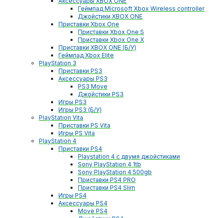
Аксессуары XBOX ONE
Геймпад Microsoft Xbox Wireless controller
Джойстики XBOX ONE
Приставки Xbox One
Приставки Xbox One S
Приставки Xbox One X
Приставки XBOX ONE (Б/У)
Геймпад Xbox Elite
PlayStation 3
Приставки PS3
Аксессуары PS3
PS3 Move
Джойстики PS3
Игры PS3
Игры PS3 (Б/У)
PlayStation Vita
Приставки PS Vita
Игры PS Vita
PlayStation 4
Приставки PS4
Playstation 4 с двумя джойстиками
Sony PlayStation 4 1tb
Sony PlayStation 4 500gb
Приставки PS4 PRO
Приставки PS4 Slim
Игры PS4
Аксессуары PS4
Move PS4