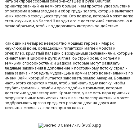
четырехпроцессорный хакер-и-слэшер в руке Gauntlet,
ориентированный на немного больше, чем простое удовольствие
от разгрома волны злодеев и сбор груды золота, которые вылетают
из их яростно трясущихся трупов. Это подход, который может легко
стать скучным, но Sacred 3 вводит его с достаточной сложностью и
разнообразием, чтобы поддерживать интересное действие.
Как один из четырех невероятно мощных героев - Марак,
неуклюжий воин, обладающий гигантской магией молота и
огня; Клэр, крылатый паладин с воздушными заклинаниями, которые
качают меч в широкие дуги; Alithea, быстрый боец с копьем и
земными способностями; и Ваджра, которые могут развязать
ледяные заклинания в дополнение к постоянному потоку стрел -
ваша задача - победить чудовищные армии злого военачальника по
имени Зейн, который пытается завоевать землю Анкарии. Большая
часть этого сводится к тому, чтобы забивать одну кнопку, чтобы
срубить гремлины, зомби и орк-подобные гриммоки, которые
достаточно удовлетворяют. Кроме того, у вас есть пара приятных
разрушительных магических атак в вашем распоряжении и может
подбрасывать врагов среднего размера друг на друга или
«казнить» склонных, просто прыгая на них.