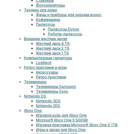
Стайлеры
Фотоэпиляторы
Техника для дома
Фены и приборы для укладки волос
Кофемашины
Пылесосы
Пылесосы Dyson
Роботы-пылесосы
Внешние жесткие диски
Жесткий диск 4 Тб
Жесткий диск 2 Тб
Жесткий диск 1 Тб
Компьютерные гарнитуры
Logitech
Ретро приставки и игры
Аксессуары
Ретро приставки
Телевизоры
Телевизоры Samsung
Телевизоры Sony
Nintendo DS
Nintendo 3DS
Nintendo 2DS
Xbox One
Игровой руль для Xbox One
Microsoft Xbox One S 500GB
Игровая приставка Microsoft Xbox One S 1TB
Игры и диски для Xbox One