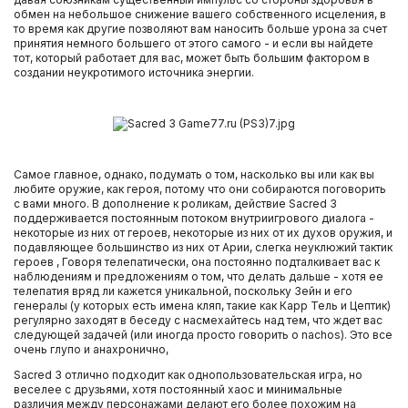
обмен на небольшое снижение вашего собственного исцеления, в
то время как другие позволяют вам наносить больше урона за счет
принятия немного большего от этого самого - и если вы найдете
тот, который работает для вас, может быть большим фактором в
создании неукротимого источника энергии.
Самое главное, однако, подумать о том, насколько вы или как вы
любите оружие, как героя, потому что они собираются поговорить
с вами много. В дополнение к роликам, действие Sacred 3
поддерживается постоянным потоком внутриигрового диалога -
некоторые из них от героев, некоторые из них от их духов оружия, и
подавляющее большинство из них от Арии, слегка неуклюжий тактик
героев , Говоря телепатически, она постоянно подталкивает вас к
наблюдениям и предложениям о том, что делать дальше - хотя ее
телепатия вряд ли кажется уникальной, поскольку Зейн и его
генералы (у которых есть имена кляп, такие как Карр Тель и Цептик)
регулярно заходят в беседу с насмехайтесь над тем, что ждет вас
следующей задачей (или иногда просто говорить о nachos). Это все
очень глупо и анахронично,
Sacred 3 отлично подходит как однопользовательская игра, но
веселее с друзьями, хотя постоянный хаос и минимальные
различия между персонажами делают его более похожим на