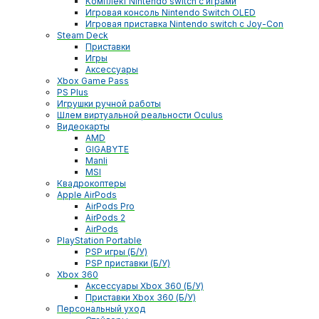
Комплект Nintendo switch с играми
Игровая консоль Nintendo Switch OLED
Игровая приставка Nintendo switch с Joy-Con
Steam Deck
Приставки
Игры
Аксессуары
Xbox Game Pass
PS Plus
Игрушки ручной работы
Шлем виртуальной реальности Oculus
Видеокарты
AMD
GIGABYTE
Manli
MSI
Квадрокоптеры
Apple AirPods
AirPods Pro
AirPods 2
AirPods
PlayStation Portable
PSP игры (Б/У)
PSP приставки (Б/У)
Xbox 360
Аксессуары Xbox 360 (Б/У)
Приставки Xbox 360 (Б/У)
Персональный уход