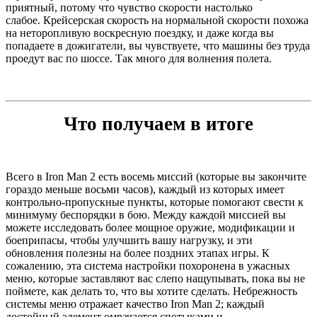
приятный, потому что чувство скорости настолько
слабое. Крейсерская скорость на нормальной скорости похожа
на неторопливую воскресную поездку, и даже когда вы
попадаете в дожигатели, вы чувствуете, что машины без труда
проедут вас по шоссе. Так много для волнения полета.
Что получаем в итоге
Всего в Iron Man 2 есть восемь миссий (которые вы закончите
гораздо меньше восьми часов), каждый из которых имеет
контрольно-пропускные пункты, которые помогают свести к
минимуму беспорядки в бою. Между каждой миссией вы
можете исследовать более мощное оружие, модификации и
боеприпасы, чтобы улучшить вашу нагрузку, и эти
обновления полезны на более поздних этапах игры. К
сожалению, эта система настройки похоронена в ужасных
меню, которые заставляют вас слепо нащупывать, пока вы не
поймете, как делать то, что вы хотите сделать. Небрежность
системы меню отражает качество Iron Man 2; каждый
достойный элемент омрачается спотыками и