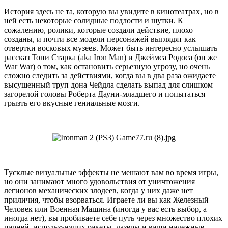
История здесь не та, которую вы увидите в кинотеатрах, но в
ней есть некоторые солидные подлости и шутки. К
сожалению, ролики, которые создали действие, плохо
созданы, и почти все модели персонажей выглядят как
отвертки восковых музеев. Может быть интересно услышать
рассказ Тони Старка (aka Iron Man) и Джеймса Родоса (он же
War War) о том, как остановить серьезную угрозу, но очень
сложно следить за действиями, когда вы в два раза ожидаете
высушенный труп дона Чейдла сделать выпад для слишком
загорелой головы Роберта Дауни-младшего и попытаться
грызть его вкусные гениальные мозги.
Тусклые визуальные эффекты не мешают вам во время игры,
но они занимают много удовольствия от уничтожения
легионов механических злодеев, когда у них даже нет
приличия, чтобы взорваться. Играете ли вы как Железный
Человек или Военная Машина (иногда у вас есть выбор, а
иногда нет), вы пробиваете себе путь через множество плохих
парней, использующих ракеты, лазеры и ваши надежные