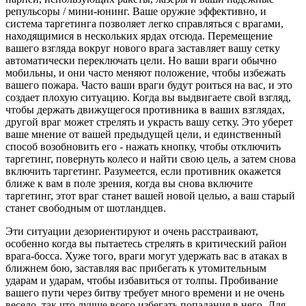
репульсоры / мини-юнинг. Ваше оружие эффективно, и
система таргетинга позволяет легко справляться с врагами,
находящимися в нескольких ярдах отсюда. Перемещение
вашего взгляда вокруг нового врага заставляет вашу сетку
автоматически переключать цели. Но ваши враги обычно
мобильны, и они часто меняют положение, чтобы избежать
вашего пожара. Часто ваши враги будут роиться на вас, и это
создает плохую ситуацию. Когда вы выдвигаете свой взгляд,
чтобы держать движущегося противника в ваших взглядах,
другой враг может стрелять и украсть вашу сетку. Это уберет
ваше мнение от вашей предыдущей цели, и единственный
способ возобновить его - нажать кнопку, чтобы отключить
таргетинг, повернуть колесо и найти свою цель, а затем снова
включить таргетинг. Разумеется, если противник окажется
ближе к вам в поле зрения, когда вы снова включите
таргетинг, этот враг станет вашей новой целью, а ваш старый
станет свободным от шотландцев.
Эти ситуации дезориентируют и очень расстраивают,
особенно когда вы пытаетесь стрелять в критический район
врага-босса. Хуже того, враги могут удержать вас в атаках в
ближнем бою, заставляя вас прибегать к утомительным
ударам и ударам, чтобы избавиться от толпы. Пробивание
вашего пути через битву требует много времени и не очень
весело, так что лучше всего избегать попадания в него. Для