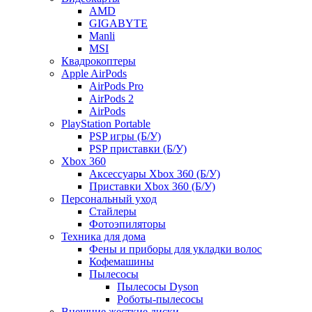
AMD
GIGABYTE
Manli
MSI
Квадрокоптеры
Apple AirPods
AirPods Pro
AirPods 2
AirPods
PlayStation Portable
PSP игры (Б/У)
PSP приставки (Б/У)
Xbox 360
Аксессуары Xbox 360 (Б/У)
Приставки Xbox 360 (Б/У)
Персональный уход
Стайлеры
Фотоэпиляторы
Техника для дома
Фены и приборы для укладки волос
Кофемашины
Пылесосы
Пылесосы Dyson
Роботы-пылесосы
Внешние жесткие диски