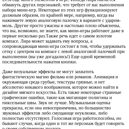
обмануть других персонажей, что требует от вас выполнения
набора мини-игр. Некоторые из этих игр функционируют
должным образом, по крайней мере, например, когда вы
нажимаете левую аналоговую палочку в варианте с ударом-
моль. Другие просто ужасны и настолько плохо объяснены,
что вы, возможно, не знаете, как мини-игры работают даже в
первые несколько раз.Также речь идет о самом золотом
компасе. Лира может задавать ему вопросы, а
сопровождающая мини-игра состоит в том, чтобы удерживать
сетку с центром на компасе с левой аналоговой палочкой при
выполнении (вы уже догадались!) Еще одной временной
последовательности нажатия кнопки.
Даже визуальные эффекты не могут захватить
фантастическую магию фильма или романов. Анимация и
окружающая среда грубые, текстуры грязные, и нет
абсолютно никакого воображения, которое можно найти в
дизайне мягкого искусства. Есть также некоторые странные
графические ошибки, такие как мигающие полигоны и
пиксельные швы. Звук не лучше. Музыкальная оценка
прекрасна, если она невосприимчива, но большинство
звуковых эффектов либо смущающе неуклюжи, либо
полностью отсутствуют. Голосовая игра работоспособна, но
бывают случаи, когда один и тот же персонаж будет говорить
о своем собственном диалоге.