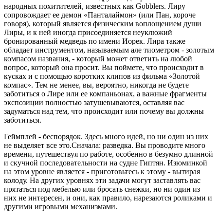
народных похитителей, известных как Gobblers. Лиру
сопровождает ее демон «Панталаймон» (или Пан, короче
говоря), который является физическим воплощением души
Лиры, и к ней иногда присоединяется неуклюжий
бронированный медведь по имени Иорек. Лира также
обладает инструментом, называемым але тиометром - золотым
компасом названия, - который может ответить на любой
вопрос, который она просит. Вы поймете, что происходит в
кусках и с помощью коротких клипов из фильма «Золотой
компас». Тем не менее, вы, вероятно, никогда не будете
заботиться о Лире или ее компаньонах, а важные фрагменты
экспозиции полностью затушевываются, оставляя вас
задуматься над тем, что происходит или почему вы должны
заботиться.
Геймплей - беспорядок. Здесь много идей, но ни один из них
не выделяет все это.Сначала: разведка. Вы проводите много
времени, путешествуя по работе, особенно в безумно длинной
и скучной последовательности на судне Гиптян. Изюминкой
на этом уровне является - приготовьтесь к этому - вытирая
колоду. На других уровнях эти задачи могут заставлять вас
прятаться под мебелью или бросать снежки, но ни один из
них не интересен, и они, как правило, нарезаются роликами и
другими игровыми механизмами.