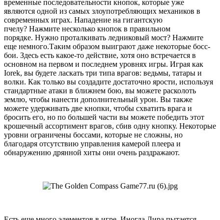
временные последовательности кнопок, которые уже
являются одной из самых злоупотребляющих механиков в
современных играх. Нападение на гигантскую
пчелу? Нажмите несколько кнопок в правильном
порядке. Нужно проталкивать ледниковый мост? Нажмите
еще немного.Таким образом выиграют даже некоторые босс-
бои. Здесь есть какое-то действие, хотя оно встречается в
основном на первом и последнем уровнях игры. Играя как
Iorek, вы будете ласкать три типа врагов: ведьмы, татары и
волки. Как только вы создадите достаточно ярости, используя
стандартные атаки в ближнем бою, вы можете расколоть
землю, чтобы нанести дополнительный урон. Вы также
можете удерживать две кнопки, чтобы схватить врага и
бросить его, но по большей части вы можете победить этот
крошечный ассортимент врагов, сбив одну кнопку. Некоторые
уровни ограничены боссами, которые не сложны, но
благодаря отсутствию управления камерой плеера и
обнаружению дрянной хиты они очень раздражают.
Есть еще много элементов в игре. Иногда Лира пытается