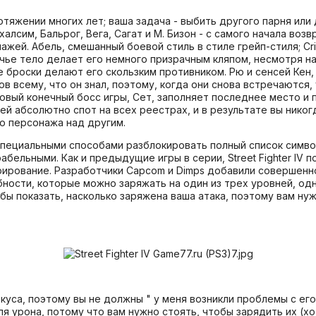
отяжении многих лет; ваша задача - выбить другого парня или 
 Дхалсим, Бальрог, Вега, Сагат и М. Бизон - с самого начала в
жей. Абель, смешанный боевой стиль в стиле грейп-стиля; Cr
чье тело делает его немного призрачным кляпом, несмотря на
 броски делают его скользким противником. Рю и сенсей Кен
чиков всему, что он знал, поэтому, когда они снова встречаются
овый конечный босс игры, Сет, заполняет последнее место и п
ей абсолютно спот на всех реестрах, и в результате вы нико
о персонажа над другим.
 специальными способами разблокировать полный список симво
играбельными. Как и предыдущие игры в серии, Street Fighter I
ирование. Разработчики Capcom и Dimps добавили совершенно
ности, которые можно заряжать на один из трех уровней, од
тобы показать, насколько заряжена ваша атака, поэтому вам н
са, поэтому вы не должны " у меня возникли проблемы с его
я урона, потому что вам нужно стоять, чтобы зарядить их (х