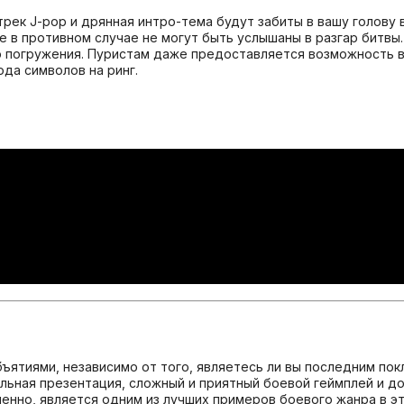
дтрек J-pop и дрянная интро-тема будут забиты в вашу голову 
 в противном случае не могут быть услышаны в разгар битвы.
о погружения. Пуристам даже предоставляется возможность 
ода символов на ринг.
объятиями, независимо от того, являетесь ли вы последним по
тельная презентация, сложный и приятный боевой геймплей и 
мненно, является одним из лучших примеров боевого жанра в э