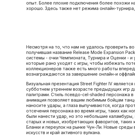
опыт. Более плохие подключения более похожи на
хорошо. Здесь также нет режима онлайн-турнира, у
Несмотря на то, что нам не удалось проверить во
получившая название Release Mode Expansion Pack
системы - очки Чемпионата, Турнира и Оценки - и
которые рано уходят с игры, чтобы избежать поте
коллекционеров также есть много работы впереди
вознаграждаются за завершение онлайн-и оффлай
Визуальная презентация Street Fighter IV являет
субботнем утреннем возрасте предыдущих игр д
палитрами. Стиль псевдо-cel-shaded персонажа в 
анимация позволяет вашим любимым бойцам танцев
наносите удары, а глаза выпучиваются, когда пр
отсечения персонажа во время игры, таких как н
были нанести удар, но это небольшие каламбуры,
старых и новых, изобретающих фаворитов, таких 
Бланки и переулок на рынке Чун-Ли. Новые сред
искусств и край активного вулкана.