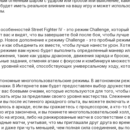
ным огненным шаром с ударом или пробой или выяснение, каки
будет иметь реальное влияние на вашу игру и может использ
ры.
особенностей Street Fighter IV - это режим Challenge, которы
идят вас и видят, что вы завершаете бой после боя, чтобы лучш
ар. Новое дополнение к режиму Challenge - это пробный режи
но и как объединить их вместе, чтобы лучше нанести урон. Хо
м режиме вам нужно будет выполнить определенный маневр ил
ения, такие как удары драконов, движения заряда и броски,
ьные задания, отменяя атаки с фокусом и комбинируя множест
ь уровней костей, способствующих универсальному ходу, кот
и автономные многопользовательские режимы. В автономном ре
онажи. В Интернете вам будет предоставлен выбор дружеств
т вас боевыми очками, которые используются для того, чтобы
скать игры за пределами своего уровня мастерства. Слежение
ли вы после истинного аркадного опыта, вы можете включать 
лось в аркаде, если вы сражаетесь с процессором, а кто-то 
о игра закончена, и вы покинете многопользовательский холл
ибо на игрока, либо на ранжированные матчи в соответствии 
кадные матчи, учитывая, что мы приглашали друг друга во вре
 и даже при чуть меньшей, чем полная сила соединения, вы 