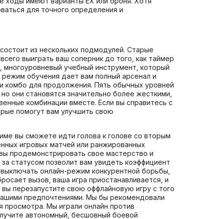
е ходы имеют варианты EX или броня. Хотя
оваться для точного определения и
й состоит из нескольких подмодулей. Старые
е всего выиграть ваш соперник до того, как таймер
м, многоуровневый учебный инструмент, который
тя режим обучения дает вам полный арсенал и
и комбо для продолжения. Пять обычных уровней
 но они становятся значительно более жесткими,
венные комбинации вместе. Если вы справитесь с
орые помогут вам улучшить свою
жиме вы сможете идти голова к голове со вторым
енных игровых матчей или ранжированных
 вы продемонстрировать свое мастерство и
 за статусом позволит вам увидеть коэффициент
и выключать онлайн-режим конкурентной борьбы,
бросает вызов, ваша игра приостанавливается, и
, вы перезапустите свою оффлайновую игру с того
с вашими предпочтениями. Мы бы рекомендовали
мя просмотра. Мы играли онлайн против
получите автономный, бесшовный боевой