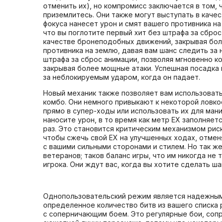
отменить их), но компромисс заключается в том,
приземлитесь. Они также могут выступать в кач
фокуса нанесет урон и смят вашего противника на
что вы поглотите первый хит без штрафа за сброс
качестве бронеподобных движений, закрывая бол
противника на землю, давая вам шанс следить за 
штрафа за сброс анимации, позволяя мгновенно к
закрывая более мощные атаки. Успешная посадка 
за неблокируемым ударом, когда он падает.
Новый механик также позволяет вам использовать
комбо. Они немного привыкают к некоторой ловкос
прямо в супер-ходы или использовать их для мани
наносите урон, в то время как метр EX заполняет
раз. Это становится критическим механизмом риск
чтобы сжечь свой EX на улучшенных ходах, отмен
с вашими сильными сторонами и стилем. Но так же
ветеранов; таков баланс игры, что им никогда не
игрока. Они ждут вас, когда вы хотите сделать ш
Однопользовательский режим является надежным 
определенное количество битв из вашего списка 
с соперничающим боем. Это регулярные бои, соп