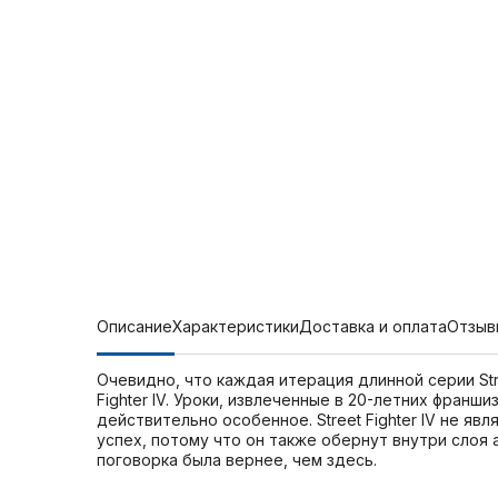
Описание
Характеристики
Доставка и оплата
Отзыв
Очевидно, что каждая итерация длинной серии Str
Fighter IV. Уроки, извлеченные в 20-летних фран
действительно особенное. Street Fighter IV не я
успех, потому что он также обернут внутри слоя 
поговорка была вернее, чем здесь.