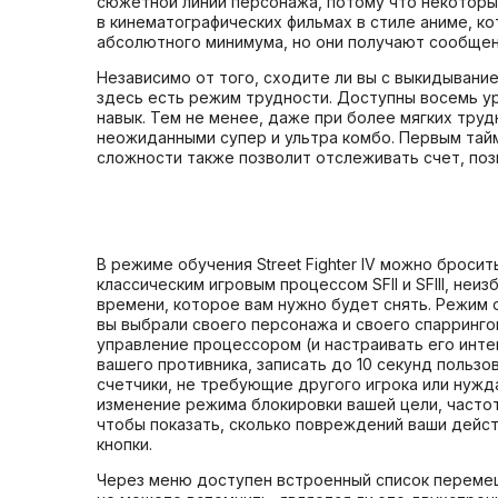
сюжетной линии персонажа, потому что некоторы
в кинематографических фильмах в стиле аниме, к
абсолютного минимума, но они получают сообщен
Независимо от того, сходите ли вы с выкидывание
здесь есть режим трудности. Доступны восемь у
навык. Тем не менее, даже при более мягких труд
неожиданными супер и ультра комбо. Первым тайм
сложности также позволит отслеживать счет, позв
В режиме обучения Street Fighter IV можно брос
классическим игровым процессом SFII и SFIII, не
времени, которое вам нужно будет снять. Режим о
вы выбрали своего персонажа и своего спарринго
управление процессором (и настраивать его инте
вашего противника, записать до 10 секунд пользо
счетчики, не требующие другого игрока или нужд
изменение режима блокировки вашей цели, частот
чтобы показать, сколько повреждений ваши дейст
кнопки.
Через меню доступен встроенный список перемеще