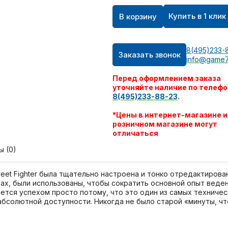
Купить в 1 клик
В корзину
8(495)233-
Заказать звонок
info@game7
Перед оформлением заказа
уточняйте наличие по телефо
8(495)233-88-23
.
*Цены в интернет-магазине и
розничном магазине могут
отличаться
ы (0)
eet Fighter была тщательно настроена и тонко отредактирована
шизах, были использованы, чтобы сократить основной опыт вед
вляется успехом просто потому, что это один из самых техниче
абсолютной доступности. Никогда не было старой «минуты, чт