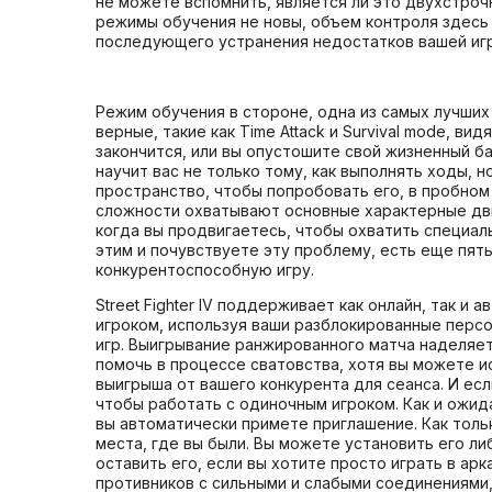
не можете вспомнить, является ли это двухстроч
режимы обучения не новы, объем контроля здесь 
последующего устранения недостатков вашей иг
Режим обучения в стороне, одна из самых лучших 
верные, такие как Time Attack и Survival mode, в
закончится, или вы опустошите свой жизненный б
научит вас не только тому, как выполнять ходы, 
пространство, чтобы попробовать его, в пробно
сложности охватывают основные характерные движ
когда вы продвигаетесь, чтобы охватить специал
этим и почувствуете эту проблему, есть еще пят
конкурентоспособную игру.
Street Fighter IV поддерживает как онлайн, так 
игроком, используя ваши разблокированные перс
игр. Выигрывание ранжированного матча наделяе
помочь в процессе сватовства, хотя вы можете и
выигрыша от вашего конкурента для сеанса. И ес
чтобы работать с одиночным игроком. Как и ожида
вы автоматически примете приглашение. Как тольк
места, где вы были. Вы можете установить его л
оставить его, если вы хотите просто играть в ар
противников с сильными и слабыми соединениями,