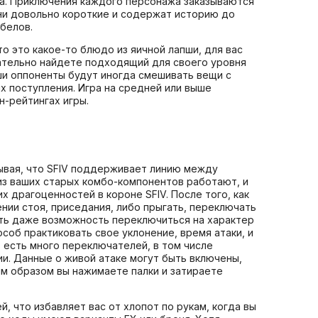
га. Приключения каждого персонажа заказываются
Они довольно короткие и содержат историю до
белов.
о это какое-то блюдо из яичной лапши, для вас
ательно найдете подходящий для своего уровня
ваши оппоненты будут иногда смешивать вещи с
х поступления. Игра на средней или выше
н-рейтингах игры.
тывая, что SFIV поддерживает линию между
е из ваших старых комбо-компонентов работают, и
 драгоценностей в короне SFIV. После того, как
нии стоя, приседания, либо прыгать, переключать
Есть даже возможность переключиться на характер
особ практиковать свое уклонение, время атаки, и
 есть много переключателей, в том числе
и. Данные о живой атаке могут быть включены,
им образом вы нажимаете палки и затираете
 что избавляет вас от хлопот по рукам, когда вы