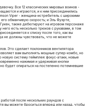
девочку. Все 12 классических мировых воинов -
озвращаются и играются, и к ним присоединились
imson Viper - женщина-истребитель с широкими
 его обманчивую скорость; и Эль Фуэрте,
, Гукен, также дебютируют на игровом персонаже
, у него есть несколько трюков с рукавами, в том
рисоединяется к списку после того, как вы
гда не должны чувствовать, что не можете
лов. Это сделает поклонников вентилятора
V позволяет вам выполнять мощные супер-комбо, но
 новую систему геймплея: фокус-атаки, новые
новременно нажимая и удерживая кнопки
ужно будет опираться на постепенно потемневшие
 работой после нескольких раундов с
отя вы можете броситься вперед или назад, чтобы