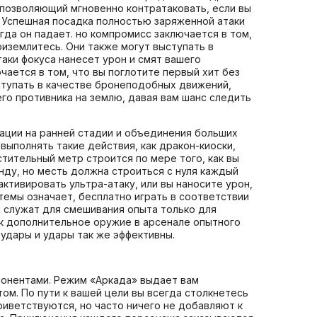
, позволяющий мгновенно контратаковать, если вы
. Успешная посадка полностью заряженной атаки
гда он падает. но компромисс заключается в том,
риземлитесь. Они также могут выступать в
аки фокуса нанесет урон и смят вашего
чается в том, что вы поглотите первый хит без
ыступать в качестве бронеподобных движений,
го противника на землю, давая вам шанс следить
мации на ранней стадии и объединения больших
выполнять такие действия, как дракон-киоски,
стительный метр строится по мере того, как вы
унду, но месть должна строиться с нуля каждый
ктивировать ультра-атаку, или вы наносите урон,
темы означает, бесплатно играть в соответствии
ки служат для смешивания опыта только для
как дополнительное оружие в арсенале опытного
 удары и удары так же эффективны.
понентами. Режим «Аркада» выдает вам
ом. По пути к вашей цели вы всегда столкнетесь
иветствуются, но часто ничего не добавляют к