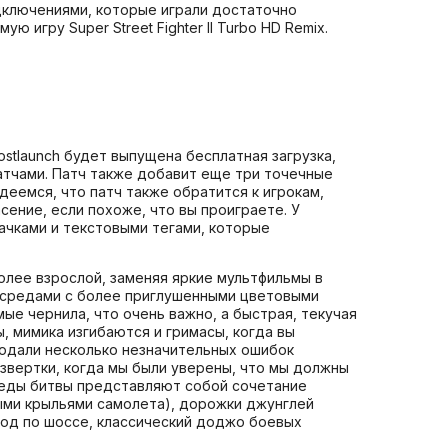
одключениями, которые играли достаточно
игру Super Street Fighter II Turbo HD Remix.
ostlaunch будет выпущена бесплатная загрузка,
матчами. Патч также добавит еще три точечные
деемся, что патч также обратится к игрокам,
сение, если похоже, что вы проиграете. У
ачками и текстовыми тегами, которые
более взрослой, заменяя яркие мультфильмы в
 средами с более приглушенными цветовыми
ые чернила, что очень важно, а быстрая, текучая
 мимика изгибаются и гримасы, когда вы
блюдали несколько незначительных ошибок
азвертки, когда мы были уверены, что мы должны
Среды битвы представляют собой сочетание
мыми крыльями самолета), дорожки джунглей
ход по шоссе, классический доджо боевых