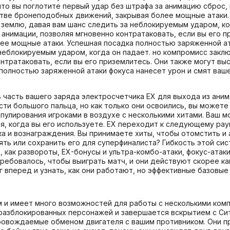
 что вы поглотите первый удар без штрафа за анимацию сброс
естве бронеподобных движений, закрывая более мощные атаки
 землю, давая вам шанс следить за неблокируемым ударом, ко
 анимации, позволяя мгновенно контратаковать, если вы его п
ее мощные атаки. Успешная посадка полностью заряженной ат
неблокируемым ударом, когда он падает. но компромисс заклю
онтратаковать, если вы его приземлитесь. Они также могут в
полностью заряженной атаки фокуса нанесет урон и смят ваше
 часть вашего заряда электросчетчика EX для выхода из ани
ти большого пальца, но как только они освоились, вы можете 
пулирования игроками в воздухе с несколькими хитами. Ваш м
ся, когда вы его используете. EX переходит к следующему ра
а и вознаграждения. Вы принимаете хиты, чтобы отомстить и а
ять или сохранить его для суперфиналиста? Гибкость этой сис
, как развороты, EX-бонусы и ультра-комбо-атаки, фокус-ата
 требовалось, чтобы выиграть матч, и они действуют скорее 
аг вперед и узнать, как они работают, но эффективные базовые
и имеет много возможностей для работы с несколькими ком
разблокированных персонажей и завершается вскрытием с Сит
ровождаемые обменом двигателя с вашим противником. Они пр