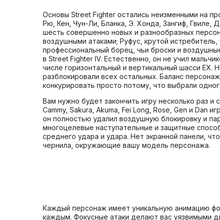
Основы Street Fighter остались неизменными на пр
Рю, Кен, Чун-Ли, Бланка, Э. Хонда, Зангиф, Гвиле,
шесть совершенно новых и разнообразных персона
воздушными атаками; Руфус, крутой истребитель, 
профессиональный борец, чьи броски и воздушные
в Street Fighter IV. Естественно, он не учил маль
числе горизонтальный и вертикальный шасси EX. Н
разблокировали всех остальных. Баланс персонаж
конкурировать просто потому, что выбрали одног
Вам нужно будет закончить игру несколько раз и
Cammy, Sakura, Akuma, Fei Long, Rose, Gen и Dan 
он полностью удалил воздушную блокировку и пар
многоцелевые наступательные и защитные способ
среднего удара и удара. Нет экранной панели, ч
чернила, окружающие вашу модель персонажа.
Каждый персонаж имеет уникальную анимацию фоку
каждым. Фокусные атаки делают вас уязвимыми дл