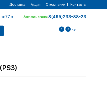
Доставка
Акции
О компании
Контакты
me77.ru
8(495)233-88-23
Заказать звонок
0
0
0
₽
 (PS3)