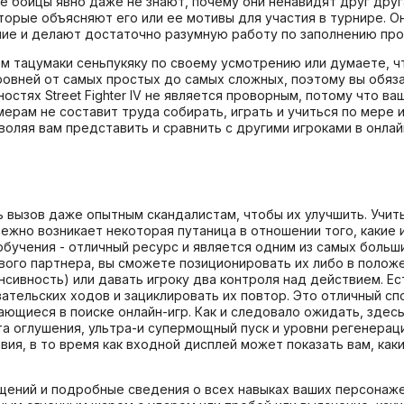
е бойцы явно даже не знают, почему они ненавидят друг дру
оторые объясняют его или ее мотивы для участия в турнире. 
ие и делают достаточно разумную работу по заполнению про
м тацумаки сеньпукяку по своему усмотрению или думаете, чт
ровней от самых простых до самых сложных, поэтому вы обяз
ностях Street Fighter IV не является проворным, потому что 
ерам не составит труда собирать, играть и учиться по мере и
оляя вам представить и сравнить с другими игроками в онлай
ить вызов даже опытным скандалистам, чтобы их улучшить. Учи
избежно возникает некоторая путаница в отношении того, каки
бучения - отличный ресурс и является одним из самых больших
вого партнера, вы сможете позиционировать их либо в положе
нсивность) или давать игроку два контроля над действием. 
вательских ходов и зациклировать их повтор. Это отличный сп
ающиеся в поиске онлайн-игр. Как и следовало ожидать, здесь
а оглушения, ультра-и супермощный пуск и уровни регенераци
вия, в то время как входной дисплей может показать вам, как
ний и подробные сведения о всех навыках ваших персонажей,