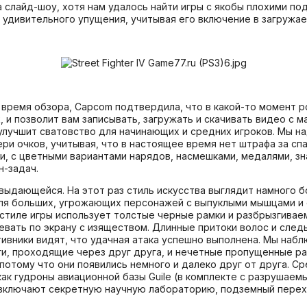
 слайд-шоу, хотя нам удалось найти игры с якобы плохими п
дивительного упущения, учитывая его включение в загружаемую 
 время обзора, Capcom подтвердила, что в какой-то момент p
, и позволит вам записывать, загружать и скачивать видео с 
 улучшит сватовство для начинающих и средних игроков. Мы на
ри очков, учитывая, что в настоящее время нет штрафа за спа
, с цветными вариантами нарядов, насмешками, медалями, зн
н-задач.
ся выдающейся. На этот раз стиль искусства выглядит намного 
ля больших, угрожающих персонажей с выпуклыми мышцами и
стиле игры использует толстые черные рамки и разбрызгиваем
ать по экрану с изяществом. Длинные притоки волос и следы,
отивники видят, что удачная атака успешно выполнена. Мы на
оги, проходящие через друг друга, и нечетные пропущенные р
 потому что они появились немного и далеко друг от друга. 
как гудроны авиационной базы Guile (в комплекте с разрушае
ы включают секретную научную лабораторию, подземный пере