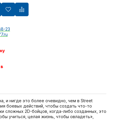
88-23
7.ru
ну
 в
, и нигде это более очевидно, чем в Street
ения боевых действий, чтобы создать что-то
ски сложных 2D-бойцов, когда-либо созданных, это
обы учиться, целая жизнь, чтобы овладеть»,