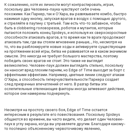
PlayStation 4
К сожалению, хотя их личности могут контрастировать, играя,
поскольку два Человека-паука чувствуют себя очень
похожими. Как Паркер, так и О'Хара, вы развязываете комбо, быстро
Игры XBOX ONE
нажимая одну кнопку, запуская врагов в воздух с помощью другого,
и стреляйте в паутину с третьей. Там есть что-то забавное, чтобы
быть в clobbering головорезов, роботов и мутантов, которые
Очки PS VR
пытаются положить конец Spideys, и используя их сверхскоростные
способности атаковать врагов, в то время как те враги продолжают
атаковать там, где вы стояли мгновение раньше, , Но, несмотря на
то, что вы разблокируете новые ходы и активируете существующие
Игровые приставки Xbox One S
на протяжении всей игры, битва не развивается ни в каком значимом
смысле. Это никогда не требует большого мастерства, поэтому
победить своих врагов не стоит. Это также не выглядит
Игровые приставки Xbox One X
великолепно. Человек-паук должен выглядеть стильно, поскольку
он наносит вред плохим парням, но Edge of Time выходит за борт с
эффектными эффектами. Например, цветные линии следуют атакам
Игровые приставки Sony PlayStation 4 PRO
О'Хары, а способность гиперчувствительности Паркера создает
след призрачных впечатлений от него. В разгар битвы эти
ослепительные отвлекающие факторы иногда затмевают действие,
Игровые приставки Sony PlayStation 4 Slim
которое они намерены подчеркнуть.
Игровые приставки Xbox One
Несмотря на простоту своего боя, Edge of Time остается
интересным в результате его повествования. Поскольку Spideys
общаются во времени, вы часто видите, что делает один Человек-
Аксессуары Nintendo 3DS
паук в углу экрана, когда вы управляете другим. Благодаря какому-
то поспешно объясненному червоточивому явлению,