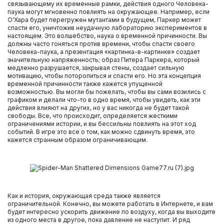
связывающему их временные рамки, действия одного Человека-
паука могут мгновенно повлиять на окружающее. Например, если
О'Хара будет перегружен мутантами в будущем, Паркер может
спасти его, уничтожив неудачную лабораторию экспериментов в
настоящем. Это волшебство, наука о временной причинности. Вы
должны часто гоняться против времени, чтобы спасти своего
Человека-паука, а презентация «картинка-в-картинке» создает
значительную напряженность; образ Питера Паркера, который
медленно разрушается, закрывая стены, создает сильную
мотивацию, чтобы поторопиться и спасти его. Но эта концепция
временной причинности также кажется упущенной
возможностью. Вы могли бы пожелать, чтобы вы сами возились с
графиком и делали что-то в одно время, чтобы увидеть, как эти
действия влияют на других, но у вас никогда не будет такой
свободы. Все, что происходит, определяется жесткими
ограничениями истории, и вы бессильны повлиять на этот ход
событий. В игре это все о том, как можно сдвинуть время, это
кажется странным образом ограничивающим.
Как и история, окружающая среда также является
ограничительной. Конечно, вы можете работать в Интернете, и вам
будет интересно ускорить движение по воздуху, когда вы выходите
из одного места в другое, пока давление не наступит. И ряд