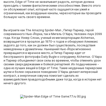
высоте, Edge of Time не захватывает радость, которая должна
приходить с такими фантастическими способностями. Вместо этого
он обслуживает опыт, который часто ощущается как узкий и
Внешние жесткие диски
ограниченный, как воздушные каналы, через которые вы проводите
большую часть своего времени.
Компьютерные гарнитуры
Вы играете как The Amazing Spider-Man , Питер Паркер, герой
современного Нью-Йорка, так и Мигель О'Хара, Человек-паук 2099
Ретро приставки и игры
года. Когда Уокер Слоан, ученый из мегакорпорации Alchemax,
возвращается в прошлое до 1970-х годов и обнаружил Алкемакс
задолго до того, как он должен был существовать, последствия
Телевизоры
немедленны и драматичны. Нынешний Нью-Йорк мгновенно
превращается в мрачное место, и Питер Паркер идет от
бесстрашного фотографа Daily Bugle к сотруднику Alchemax. О'Хара
Nintendo DS
и Паркер объединяют свои силы во времени, чтобы отменить урон
своими сверхдержавами и бойкой репартией. Их подшучивание -
одна из лучших вещей в Edge of Time; Такие неудачные паркерские
Xbox One
шутки и более серьезное поведение О'Хары делают интересный
контраст, а энергичная озвучка помогает сделать их
взаимодействия правдоподобными даже тогда, когда в истории нет
ничего другого.
PlayStation 3
PlayStation Vita