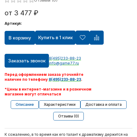
Игрушки ручной работы
от 3 477 ₽
Артикул:
Шлем виртуальной реальности Oculus
Купить в 1 клик
В корзину
Видеокарты
Квадрокоптеры
8(495)233-88-23
Заказать звонок
info@game77.ru
Apple AirPods
Перед оформлением заказа уточняйте
наличие по телефону
8(495)233-88-23
.
PlayStation Portable
*Цены в интернет-магазине и в розничном
магазине могут отличаться
Xbox 360
Описание
Характеристики
Доставка и оплата
Отзывы (0)
Персональный уход
К сожалению, в то время как его талант к драматизму держится на
Техника для дома