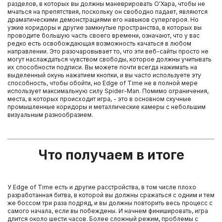
разделов, в которых вы должны маневрировать О'Хара, чтобы не
мчаться на препятствия, поскольку он свободно падает, являются
драматическими демонстрациями его навыков супергероя. Но
узкие коридоры и другие замкнутые пространства, в которых вы
проводите большую часть своего времени, означают, что у вас
редко есть освобождающая возможность качаться в любом
направлении. Это разочаровывает то, что эти веб-сайты просто не
могут наслаждаться чувством свободы, которое должны учитывать
их способности подписи. Вы можете почти всегда нажимать на
выделенный окунь нажатием кнопки, и вы часто используете эту
способность, чтобы обойти, но Edge of Time не в полной мере
использует максимальную силу Spider-Man. Помимо ограничения,
места, в которых происходит игра, - это в основном скучные
промышленные коридоры и металлические камеры с небольшим
визуальным разнообразием.
Что получаем в итоге
У Edge of Time есть и другие расстройства, в том числе плохо
разработанная битва, в которой вы должны сражаться с одним и тем
же боссом три раза подряд, и вы должны повторить весь процесс с
самого начала, если вы побеждены. И начнем финишировать, игра
длится около шести часов. Более сложный режим, проблемы с