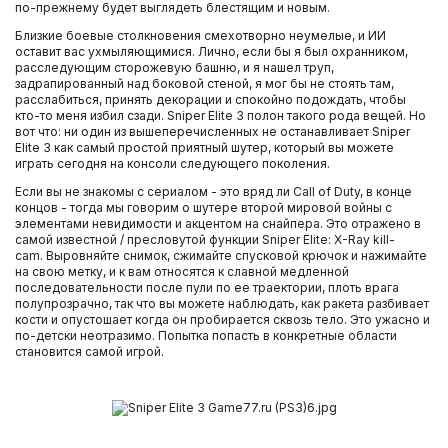
по-прежнему будет выглядеть блестящим и новым.
Близкие боевые столкновения смехотворно неумелые, и ИИ
оставит вас ухмыляющимися. Лично, если бы я был охранником,
расследующим сторожевую башню, и я нашел труп,
задрапированный над боковой стеной, я мог бы не стоять там,
расслабиться, принять декорации и спокойно подождать, чтобы
кто-то меня избил сзади. Sniper Elite 3 полон такого рода вещей. Но
вот что: ни один из вышеперечисленных не останавливает Sniper
Elite 3 как самый простой приятный шутер, который вы можете
играть сегодня на консоли следующего поколения.
Если вы не знакомы с сериалом - это вряд ли Call of Duty, в конце
концов - тогда мы говорим о шутере второй мировой войны с
элементами невидимости и акцентом на снайпера. Это отражено в
самой известной / пресловутой функции Sniper Elite: X-Ray kill-
cam. Выровняйте снимок, сжимайте спусковой крючок и нажимайте
на свою метку, и к вам относятся к славной медленной
последовательности после пули по ее траектории, плоть врага
полупрозрачно, так что вы можете наблюдать, как ракета разбивает
кости и опустошает когда он пробирается сквозь тело. Это ужасно и
по-детски неотразимо. Попытка попасть в конкретные области
становится самой игрой.