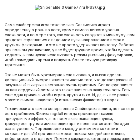
Сама снайперская игра тоже велика. Баллистика играет
определенную роль во всех, кроме самого легкого уровня
сложности, и по мере того, как сложность сводится к минимуму, вам
придется справляться с падением пули, направлением ветра и
другими факторами - и это не просто удерживает винтовку. Работая
при полном увеличении, у вас будет трудное время, чтобы сделать
хедшоты, и вам нужно использовать режим дыхания / фокусировки,
чтобы замедлить время и получить более точную ретикулу
таргетинга.
Это не может быть чрезмерно использовано, и вызов сделать
дистанционный выстрел является частью того, что делает ужасный
визуальный выигрыш настолько очень приятным. Бег вокруг влияет
на ваш сердечный ритм, и это также влияет на вашу точность. Есть
еще одна причина, чтобы играть круто и тихо. И, да, вы все равно
можете снимать нацистов (и итальянских фашистов) в шарах ....
Технически это самая совершенная Снайперская элита, но все еще
есть проблемы. Физика ragdoll иногда производит самые
причудливые эффекты, в то время как плавающие пушки,
трясущиеся трупы и исчезающие враги появляются хотя бы один
раз за уровень. Переключение между режимами «охота» и
«охрана» для ИИ противника может показаться действительно,
действительно странным. Помимо кампании, которая должна занять