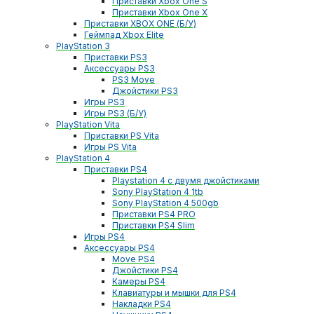
Приставки Xbox One S
Приставки Xbox One X
Приставки XBOX ONE (Б/У)
Геймпад Xbox Elite
PlayStation 3
Приставки PS3
Аксессуары PS3
PS3 Move
Джойстики PS3
Игры PS3
Игры PS3 (Б/У)
PlayStation Vita
Приставки PS Vita
Игры PS Vita
PlayStation 4
Приставки PS4
Playstation 4 с двумя джойстиками
Sony PlayStation 4 1tb
Sony PlayStation 4 500gb
Приставки PS4 PRO
Приставки PS4 Slim
Игры PS4
Аксессуары PS4
Move PS4
Джойстики PS4
Камеры PS4
Клавиатуры и мышки для PS4
Накладки PS4