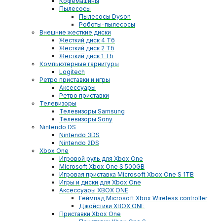
Кофемашины
Пылесосы
Пылесосы Dyson
Роботы-пылесосы
Внешние жесткие диски
Жесткий диск 4 Тб
Жесткий диск 2 Тб
Жесткий диск 1 Тб
Компьютерные гарнитуры
Logitech
Ретро приставки и игры
Аксессуары
Ретро приставки
Телевизоры
Телевизоры Samsung
Телевизоры Sony
Nintendo DS
Nintendo 3DS
Nintendo 2DS
Xbox One
Игровой руль для Xbox One
Microsoft Xbox One S 500GB
Игровая приставка Microsoft Xbox One S 1TB
Игры и диски для Xbox One
Аксессуары XBOX ONE
Геймпад Microsoft Xbox Wireless controller
Джойстики XBOX ONE
Приставки Xbox One