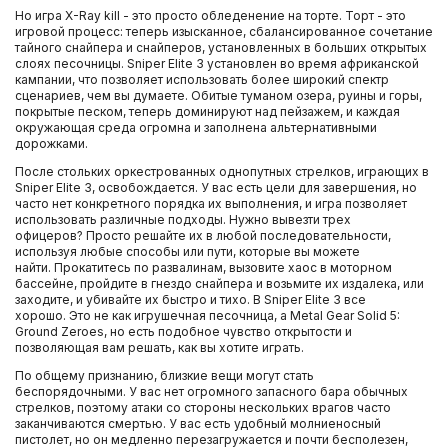
Но игра X-Ray kill - это просто обледенение на торте. Торт - это
игровой процесс: теперь изысканное, сбалансированное сочетание
тайного снайпера и снайперов, установленных в больших открытых
слоях песочницы. Sniper Elite 3 установлен во время африканской
кампании, что позволяет использовать более широкий спектр
сценариев, чем вы думаете. Обитые туманом озера, руины и горы,
покрытые песком, теперь доминируют над пейзажем, и каждая
окружающая среда огромна и заполнена альтернативными
дорожками.
После стольких оркестрованных однопутных стрелков, играющих в
Sniper Elite 3, освобождается. У вас есть цели для завершения, но
часто нет конкретного порядка их выполнения, и игра позволяет
использовать различные подходы. Нужно вывезти трех
офицеров? Просто решайте их в любой последовательности,
используя любые способы или пути, которые вы можете
найти. Прокатитесь по развалинам, вызовите хаос в моторном
бассейне, пройдите в гнездо снайпера и возьмите их издалека, или
заходите, и убивайте их быстро и тихо. В Sniper Elite 3 все
хорошо. Это не как игрушечная песочница, а Metal Gear Solid 5:
Ground Zeroes, но есть подобное чувство открытости и
позволяющая вам решать, как вы хотите играть.
По общему признанию, близкие вещи могут стать
беспорядочными. У вас нет огромного запасного бара обычных
стрелков, поэтому атаки со стороны нескольких врагов часто
заканчиваются смертью. У вас есть удобный молниеносный
пистолет, но он медленно перезагружается и почти бесполезен,