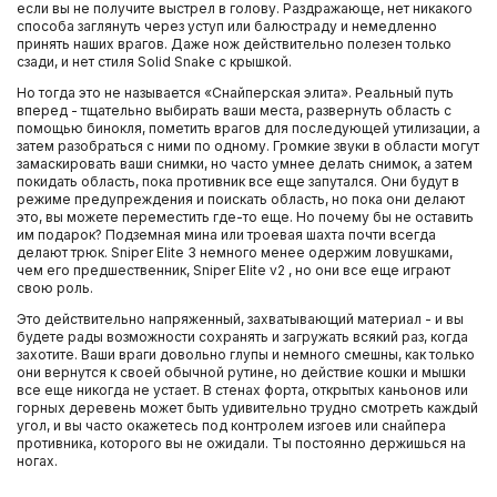
если вы не получите выстрел в голову. Раздражающе, нет никакого
способа заглянуть через уступ или балюстраду и немедленно
принять наших врагов. Даже нож действительно полезен только
сзади, и нет стиля Solid Snake с крышкой.
Но тогда это не называется «Снайперская элита». Реальный путь
вперед - тщательно выбирать ваши места, развернуть область с
помощью бинокля, пометить врагов для последующей утилизации, а
затем разобраться с ними по одному. Громкие звуки в области могут
замаскировать ваши снимки, но часто умнее делать снимок, а затем
покидать область, пока противник все еще запутался. Они будут в
режиме предупреждения и поискать область, но пока они делают
это, вы можете переместить где-то еще. Но почему бы не оставить
им подарок? Подземная мина или троевая шахта почти всегда
делают трюк. Sniper Elite 3 немного менее одержим ловушками,
чем его предшественник, Sniper Elite v2 , но они все еще играют
свою роль.
Это действительно напряженный, захватывающий материал - и вы
будете рады возможности сохранять и загружать всякий раз, когда
захотите. Ваши враги довольно глупы и немного смешны, как только
они вернутся к своей обычной рутине, но действие кошки и мышки
все еще никогда не устает. В стенах форта, открытых каньонов или
горных деревень может быть удивительно трудно смотреть каждый
угол, и вы часто окажетесь под контролем изгоев или снайпера
противника, которого вы не ожидали. Ты постоянно держишься на
ногах.