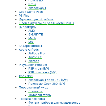
Приставки
Игры
Аксессуары
Xbox Game Pass
PS Plus
Игрушки ручной работы
Шлем виртуальной реальности Oculus
Видеокарты
AMD
GIGABYTE
Manli
MSI
Квадрокоптеры
Apple AirPods
AirPods Pro
AirPods 2
AirPods
PlayStation Portable
PSP игры (Б/У)
PSP приставки (Б/У)
Xbox 360
Аксессуары Xbox 360 (Б/У)
Приставки Xbox 360 (Б/У)
Персональный уход
Стайлеры
Фотоэпиляторы
Техника для дома
Фены и приборы для укладки волос