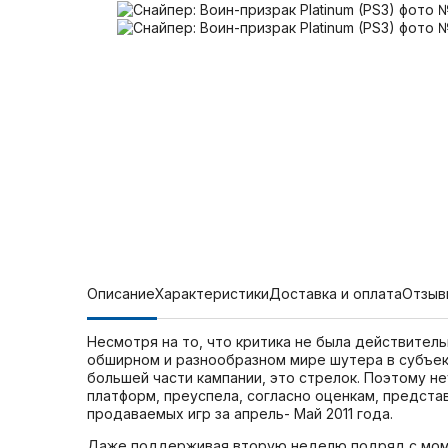
Описание
Характеристики
Доставка и оплата
Отзыв
Несмотря на то, что критика не была действитель
обширном и разнообразном мире шутера в субъек
большей части кампании, это стрелок. Поэтому не
платформ, преуспела, согласно оценкам, предст
продаваемых игр за апрель- Май 2011 года.
Даже поддерживая вторую неделю подряд с момен