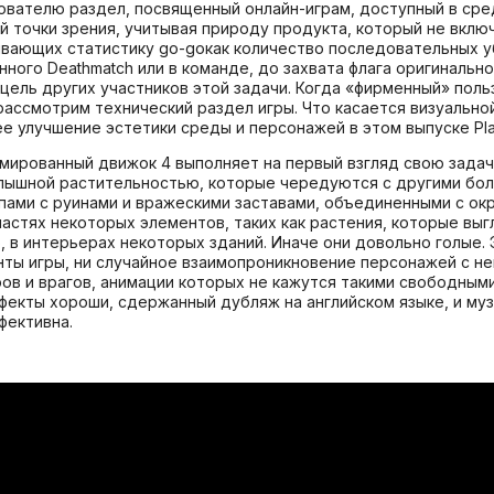
зователю раздел, посвященный онлайн-играм, доступный в сре
 точки зрения, учитывая природу продукта, который не включ
ывающих статистику go-goкак количество последовательных у
ного Deathmatch или в команде, до захвата флага оригиналь
 цель других участников этой задачи. Когда «фирменный» пол
рассмотрим технический раздел игры. Что касается визуальной
 улучшение эстетики среды и персонажей в этом выпуске Play
ромированный движок 4 выполняет на первый взгляд свою зад
ышной растительностью, которые чередуются с другими бол
пами с руинами и вражескими заставами, объединенными с о
частях некоторых элементов, таких как растения, которые вы
 в интерьерах некоторых зданий. Иначе они довольно голые.
ты игры, ни случайное взаимопроникновение персонажей с 
в и врагов, анимации которых не кажутся такими свободными
эффекты хороши, сдержанный дубляж на английском языке, и м
фективна.