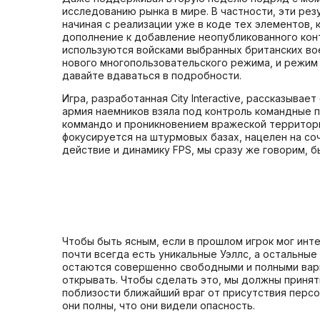
исследованию рынка в мире. В частности, эти рез
начиная с реализации уже в коде тех элементов,
дополнение к добавление неопубликованного конте
используются войсками выбранных британских вое
нового многопользовательского режима, и режим
давайте вдаваться в подробности.
Игра, разработанная City Interactive, рассказыв
армия наемников взяла под контроль командные пу
коммандо и проникновением вражеской территори
фокусируется на штурмовых базах, нацелен на соч
действие и динамику FPS, мы сразу же говорим, 
Чтобы быть ясным, если в прошлом игрок мог инте
почти всегда есть уникальные Уэллс, а остальны
остаются совершенно свободными и полными вариа
открывать. Чтобы сделать это, мы должны принять
поблизости ближайший враг от присутствия персон
они полны, что они видели опасность.