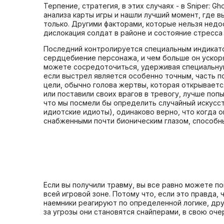
Терпение, стратегия, в этих случаях - в Sniper: 
анализа карты игры и нашли лучший момент, где
только. Другими факторами, которые нельзя недо
дислокация солдат в районе и состояние стресса
Последний контролируется специальным индикатор
сердцебиение персонажа, и чем больше он ускоряе
можете сосредоточиться, удерживая специальную к
если выстрел является особенно точным, часть 
цели, обычно голова жертвы, которая открываетс
или поставили своих врагов в тревогу, лучше поп
что мы посмели бы определить случайный искусст
идиотские идиоты), одинаково верно, что когда о
снабженными почти бионическим глазом, способн
Если вы получили травму, вы все равно можете п
всей игровой зоне. Потому что, если это правда,
наемники реагируют по определенной логике, друг
за угрозы они становятся снайперами, в свою оч