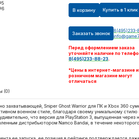
Купить в 1 клик
В корзину
8(495)233-
Заказать звонок
info@game7
Перед оформлением заказа
уточняйте наличие по телефо
8(495)233-88-23
.
*Цены в интернет-магазине и
розничном магазине могут
отличаться
ы (0)
но захватывающей, Sniper Ghost Warrior для ПК и Xbox 360 су
тивном военном стиле, благодаря своему уникальному стилю
удивительно, что версия для PlayStation 3, выпущенная через
авленным дистрибьютором Namco Bandai, в течение некоторог
та ее запуска, ее позиция в рейтинге подтверждается даже