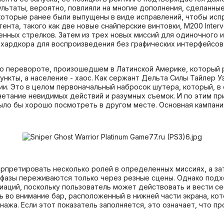
ультаты, вероятно, повлияли на многие дополнения, сделанны
 которые ранее были выпущены в виде исправлений, чтобы исп
нта, такого как две новые снайперские винтовки, M200 Interv
нных стрелков. Затем из трех новых миссий для одиночного иг
 хардкора для воспроизведения без графических интерфейсов
ает о перевороте, произошедшем в Латинской Америке, который
нкты, а население - хаос. Как сержант Дельта Силы Тайлер Уэ
и. Это в целом первоначальный набросок шутера, который, в 
етание невидимых действий и разумных съемок. И по этим прич
было бы хорошо посмотреть в другом месте. Основная кампани
рпретировать несколько ролей в определенных миссиях, а зат
е фазы переживаются только через резные сцены. Однако подхо
ций, поскольку пользователь может действовать и вести себя
 во внимание бар, расположенный в нижней части экрана, кот
ажа. Если этот показатель заполняется, это означает, что п