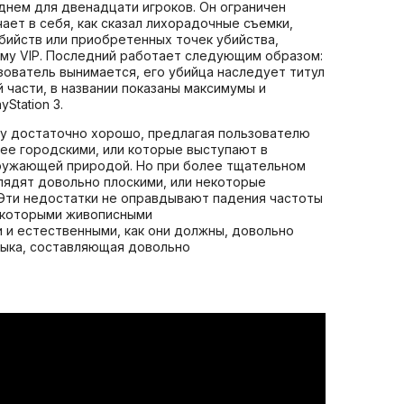
днем для двенадцати игроков. Он ограничен
ает в себя, как сказал лихорадочные съемки,
бийств или приобретенных точек убийства,
ному VIP. Последний работает следующим образом:
ьзователь вынимается, его убийца наследует титул
 части, в названии показаны максимумы и
Station 3.
ачу достаточно хорошо, предлагая пользователю
ее городскими, или которые выступают в
кружающей природой. Но при более тщательном
глядят довольно плоскими, или некоторые
 Эти недостатки не оправдывают падения частоты
некоторыми живописными
 и естественными, как они должны, довольно
узыка, составляющая довольно