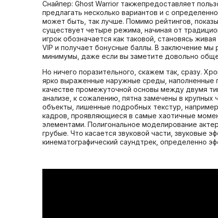
Снайпер: Ghost Warrior такжепредоставляет поль
предлагать несколько вариантов и с определенной
может быть, так лучше. Помимо рейтингов, показ
существует четыре режима, начиная от традицион
игрок обозначается как таковой, становясь живая
VIP и получает бонусные баллы. В заключение мы 
минимумы, даже если вы заметите довольно общее
Но ничего поразительного, скажем так, сразу. Х
ярко выраженные наружные среды, наполненные п
качестве промежуточной основы между двумя ти
анализе, к сожалению, пятна замечены в крупных 
объекты, лишенные подробных текстур, например,
кадров, проявляющиеся в самые хаотичные момен
элементами. Полигональное моделирование актеро
грубые. Что касается звуковой части, звуковые 
кинематографический саундтрек, определенно эф