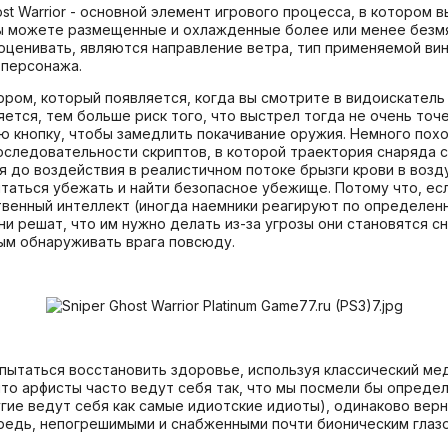
Ghost Warrior - основной элемент игрового процесса, в которо
 вы можете размещенные и охлажденные более или менее безм
оценивать, являются направление ветра, тип применяемой вин
 персонажа.
ом, который появляется, когда вы смотрите в видоискатель 
тся, тем больше риск того, что выстрел тогда не очень точе
нопку, чтобы замедлить покачивание оружия. Немного похоже на
последовательности скриптов, в которой траектория снаряда
я до воздействия в реалистичном потоке брызги крови в возд
ытаться убежать и найти безопасное убежище. Потому что, есл
венный интеллект (иногда наемники реагируют по определенн
ни решат, что им нужно делать из-за угрозы они становятся 
ым обнаруживать врага повсюду.
опытаться восстановить здоровье, используя классический ме
 что арфисты часто ведут себя так, что мы посмели бы опреде
ие ведут себя как самые идиотские идиоты), одинаково верно
ередь, непогрешимыми и снабженными почти бионическим глаз