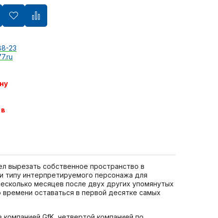
88-23
7.ru
ну
 в
мел вырезать собственное пространство в
 и типу интерпретируемого персонажа для
 несколько месяцев после двух других упомянутых
о времени оставаться в первой десятке самых
 компанией GfK, четвертой компанией по