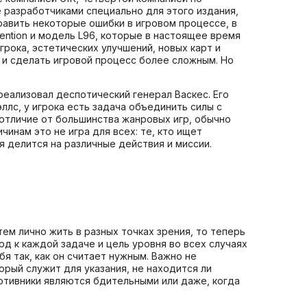
е разработчиками специально для этого издания,
равить некоторые ошибки в игровом процессе, в
ention и модель L96, которые в настоящее время
рока, эстетических улучшений, новых карт и
 и сделать игровой процесс более сложным. Но
 реализовал деспотический генерал Васкес. Его
ллс, у игрока есть задача объединить силы с
отличие от большинства жанровых игр, обычно
инам это не игра для всех: те, кто ищет
я делится на различные действия и миссии.
ем лично жить в разных точках зрения, то теперь
д к каждой задаче и цель уровня во всех случаях
 так, как он считает нужным. Важно не
орый служит для указания, не находится ли
ротивники являются бдительными или даже, когда