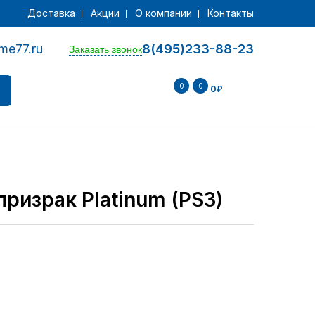
Доставка
Акции
О компании
Контакты
me77.ru
8(495)233-88-23
Заказать звонок
0
0
0
₽
ризрак Platinum (PS3)