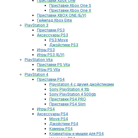
Приставки Xbox One
Приставки Xbox One S
Приставки Xbox One X
Приставки XBOX ONE (Б/У)
Геймпад Xbox Elite
PlayStation 3
Приставки PS3
Аксессуары PS3
PS3 Move
Джойстики PS3
Игры PS3
Игры PS3 (Б/У)
PlayStation Vita
Приставки PS Vita
Игры PS Vita
PlayStation 4
Приставки PS4
Playstation 4 с двумя джойстиками
Sony PlayStation 4 1tb
Sony PlayStation 4 500gb
Приставки PS4 PRO
Приставки PS4 Slim
Игры PS4
Аксессуары PS4
Move PS4
Джойстики PS4
Камеры PS4
Клавиатуры и мышки для PS4