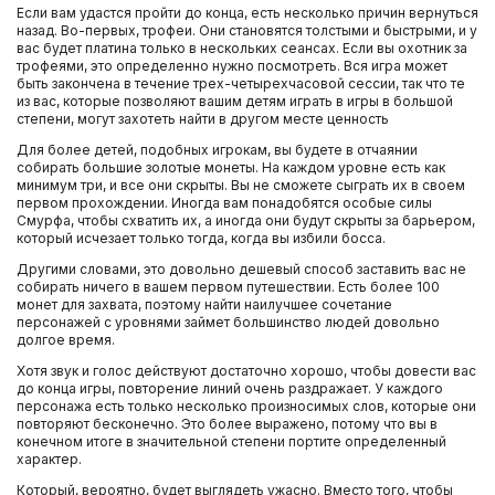
Если вам удастся пройти до конца, есть несколько причин вернуться
назад. Во-первых, трофеи. Они становятся толстыми и быстрыми, и у
вас будет платина только в нескольких сеансах. Если вы охотник за
трофеями, это определенно нужно посмотреть. Вся игра может
быть закончена в течение трех-четырехчасовой сессии, так что те
из вас, которые позволяют вашим детям играть в игры в большой
степени, могут захотеть найти в другом месте ценность
Для более детей, подобных игрокам, вы будете в отчаянии
собирать большие золотые монеты. На каждом уровне есть как
минимум три, и все они скрыты. Вы не сможете сыграть их в своем
первом прохождении. Иногда вам понадобятся особые силы
Смурфа, чтобы схватить их, а иногда они будут скрыты за барьером,
который исчезает только тогда, когда вы избили босса.
Другими словами, это довольно дешевый способ заставить вас не
собирать ничего в вашем первом путешествии. Есть более 100
монет для захвата, поэтому найти наилучшее сочетание
персонажей с уровнями займет большинство людей довольно
долгое время.
Хотя звук и голос действуют достаточно хорошо, чтобы довести вас
до конца игры, повторение линий очень раздражает. У каждого
персонажа есть только несколько произносимых слов, которые они
повторяют бесконечно. Это более выражено, потому что вы в
конечном итоге в значительной степени портите определенный
характер.
Который, вероятно, будет выглядеть ужасно. Вместо того, чтобы