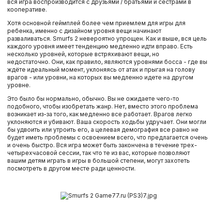
вся игра воспроизводится с друзьями / братьями и сестрами в
кооперативе.
Хотя основной геймплей более чем приемлем для игры для
ребенка, именно с дизайном уровня вещи начинают
разваливаться. Smurfs 2 невероятно упрощен. Как и выше, вся цель
каждого уровня имеет тенденцию медленно идти вправо. Есть
несколько уровней, которые встряхивают вещи, но
недостаточно. Они, как правило, являются уровнями босса - где вы
ждёте идеальный момент, уклоняясь от атак и прыгая на голову
врагов - или уровни, на которых вы медленно идете на другом
уровне.
Это было бы нормально, обычно. Вы не ожидаете чего-то
подобного, чтобы изобретать жанр. Нет, вместо этого проблема
возникает из-за того, как медленно все работает. Врагов легко
уклоняются и убивают. Ваша скорость ходьбы удручает. Они могли
бы удвоить или утроить его, а целевая демография все равно не
будет иметь проблемы с освоением всего, что предлагается очень
и очень быстро. Вся игра может быть закончена в течение трех-
четырехчасовой сессии, так что те из вас, которые позволяют
вашим детям играть в игры в большой степени, могут захотеть
посмотреть в другом месте ради ценности.