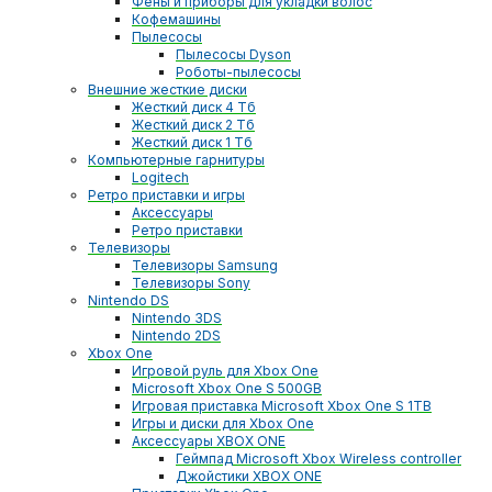
Фены и приборы для укладки волос
Кофемашины
Пылесосы
Пылесосы Dyson
Роботы-пылесосы
Внешние жесткие диски
Жесткий диск 4 Тб
Жесткий диск 2 Тб
Жесткий диск 1 Тб
Компьютерные гарнитуры
Logitech
Ретро приставки и игры
Аксессуары
Ретро приставки
Телевизоры
Телевизоры Samsung
Телевизоры Sony
Nintendo DS
Nintendo 3DS
Nintendo 2DS
Xbox One
Игровой руль для Xbox One
Microsoft Xbox One S 500GB
Игровая приставка Microsoft Xbox One S 1TB
Игры и диски для Xbox One
Аксессуары XBOX ONE
Геймпад Microsoft Xbox Wireless controller
Джойстики XBOX ONE