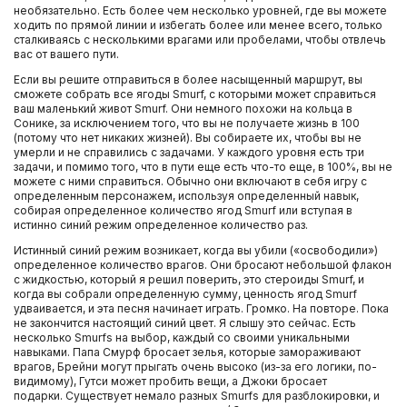
необязательно. Есть более чем несколько уровней, где вы можете
ходить по прямой линии и избегать более или менее всего, только
сталкиваясь с несколькими врагами или пробелами, чтобы отвлечь
вас от вашего пути.
Если вы решите отправиться в более насыщенный маршрут, вы
сможете собрать все ягоды Smurf, с которыми может справиться
ваш маленький живот Smurf. Они немного похожи на кольца в
Сонике, за исключением того, что вы не получаете жизнь в 100
(потому что нет никаких жизней). Вы собираете их, чтобы вы не
умерли и не справились с задачами. У каждого уровня есть три
задачи, и помимо того, что в пути еще есть что-то еще, в 100%, вы не
можете с ними справиться. Обычно они включают в себя игру с
определенным персонажем, используя определенный навык,
собирая определенное количество ягод Smurf или вступая в
истинно синий режим определенное количество раз.
Истинный синий режим возникает, когда вы убили («освободили»)
определенное количество врагов. Они бросают небольшой флакон
с жидкостью, который я решил поверить, это стероиды Smurf, и
когда вы собрали определенную сумму, ценность ягод Smurf
удваивается, и эта песня начинает играть. Громко. На повторе. Пока
не закончится настоящий синий цвет. Я слышу это сейчас. Есть
несколько Smurfs на выбор, каждый со своими уникальными
навыками. Папа Смурф бросает зелья, которые замораживают
врагов, Брейни могут прыгать очень высоко (из-за его логики, по-
видимому), Гутси может пробить вещи, а Джоки бросает
подарки. Существует немало разных Smurfs для разблокировки, и