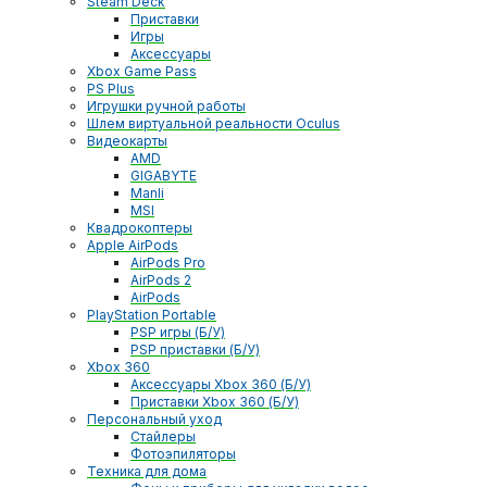
Steam Deck
Приставки
Игры
Аксессуары
Xbox Game Pass
PS Plus
Игрушки ручной работы
Шлем виртуальной реальности Oculus
Видеокарты
AMD
GIGABYTE
Manli
MSI
Квадрокоптеры
Apple AirPods
AirPods Pro
AirPods 2
AirPods
PlayStation Portable
PSP игры (Б/У)
PSP приставки (Б/У)
Xbox 360
Аксессуары Xbox 360 (Б/У)
Приставки Xbox 360 (Б/У)
Персональный уход
Стайлеры
Фотоэпиляторы
Техника для дома