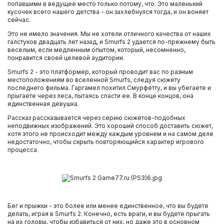
попавшими в ведущее место только потому, что. Это маленький
кусочек всего нашего детства - он захлебнулся тогда, и он воняет
сейчас.
Это не имело значения. Мы не хотели отличного качества от наших
галстуков двадцать лет назад, и Smurfs 2 удается по-прежнему быть
веселым, если медленным опытом, который, несомненно,
понравится своей целевой аудитории.
Smurfs 2 - это платформер, который проводит вас по разным
местоположениям во вселенной Smurfs, следуя сюжету
последнего фильма. Гаргамел похитил Смурфетту, и вы убегаете и
прыгаете через леса, пытаясь спасти ее. В конце концов, она
единственная девушка.
Рассказ рассказывается через серию сюжетов-подобных
неподвижных изображений. Это хороший способ доставить сюжет,
хотя этого не происходит между каждым уровнем и на самом деле
недостаточно, чтобы скрыть повторяющийся характер игрового
процесса.
Бег и прыжки - это более или менее единственное, что вы будете
делать, играя в Smurfs 2. Конечно, есть враги, и вы будете прыгать
на их головы, чтобы избавиться от них, но даже это в основном