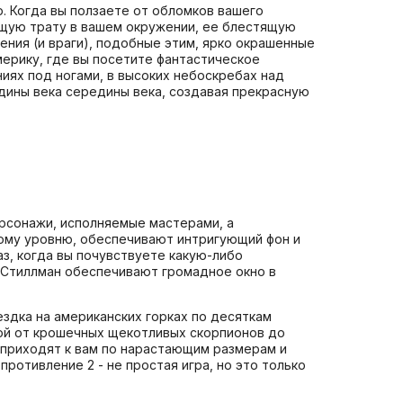
. Когда вы ползаете от обломков вашего
щую трату в вашем окружении, ее блестящую
ния (и враги), подобные этим, ярко окрашенные
ерику, где вы посетите фантастическое
ниях под ногами, в высоких небоскребах над
дины века середины века, создавая прекрасную
персонажи, исполняемые мастерами, а
дому уровню, обеспечивают интригующий фон и
з, когда вы почувствуете какую-либо
 Стиллман обеспечивают громадное окно в
здка на американских горках по десяткам
ой от крошечных щекотливых скорпионов до
 приходят к вам по нарастающим размерам и
противление 2 - не простая игра, но это только