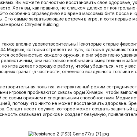
 живых. Вы можете полностью восстановить свое здоровье, укл
асто. Хотя вы, как правило, не слишком далеко от контрольно
 Это особенно справедливо во время массовых битв босса и 
ы. Это самые захватывающие встречи в игре, и хотя первые м
змером с Chrysler Building.
и, также вполне удовлетворительны.Некоторые старые фаворит
 .44 Magnum, который стреляет из пуль, которые удваиваются
яются особенностью каждого оружия, и они эффективно удва
реалистичным, они настолько необычайно смертельны и забавн
но игра делает хорошую работу, чтобы убедиться, что у вас 
ощных гранат (в частности, огненного воздушного топлива и 
овлетворительная попытка, интерактивный режим сотрудничеств
сьми игроков пробиваются сквозь орды Химеры, чтобы выполн
й со своим оружием и специальными способностями. Медик ис
цией, потому что никто не может восстановить здоровье. Spec
в. Солдат несет оружие, которое может создать защитный щ
симость связывает игроков и создает безумную, привлекател