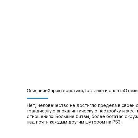
Описание
Характеристики
Доставка и оплата
Отзыв
Нет, человечество не достигло предела в своей о
грандиозную апокалиптическую настройку и жест
отношениях. Большие битвы, более богатая окр
над почти каждым другим шутером на PS3.