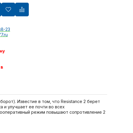
88-23
7.ru
ну
 в
орот). Известие в том, что Resistance 2 берет
 и улучшает ее почти во всех
кооперативный режим повышают сопротивление 2