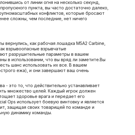
онившись от линии огня на несколько секунд,
-пропускного пункта, вы часто достаточно далеко,
крупномасштабных конфликтов, которые бросают
енее сложны, чем последние, нет ничего
ы вернулись, как рабочая лошадка M5A2 Carbine,
 как взрывоопасные взрывчатые
ивают разрушительные параметры в вашем
ы в использовании, что вы вряд ли заметите.Вы
есть шанс использовать их все. В вашем
острого ежа), и они завершают ваш очень
а - это то, что действительно устанавливает
ить множество целей. Каждый игрок должен
тощает здоровье врага и передает его
ial Ops использует боевую винтовку и является
ит, защищая своих товарищей по команде и
ьную динамику команды.