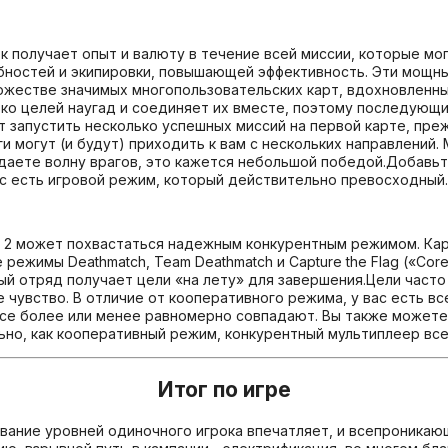
к получает опыт и валюту в течение всей миссии, которые мо
бностей и экипировки, повышающей эффективность. Эти мощны
ожестве значимых многопользовательских карт, вдохновленных
ько целей наугад и соединяет их вместе, поэтому последующи
т запустить несколько успешных миссий на первой карте, пр
ги могут (и будут) приходить к вам с нескольких направлений
даете волну врагов, это кажется небольшой победой.Добавьт
ас есть игровой режим, который действительно превосходный.
ce 2 может похвастаться надежным конкурентным режимом. Ка
жимы Deathmatch, Team Deathmatch и Capture the Flag («Core C
й отряд получает цели «на лету» для завершения.Цели часто
 чувство. В отличие от кооперативного режима, у вас есть в
все более или менее равномерно совпадают. Вы также можете
льно, как кооперативный режим, конкурентный мультиплеер вс
Итог по игре
ирование уровней одиночного игрока впечатляет, и всепроник