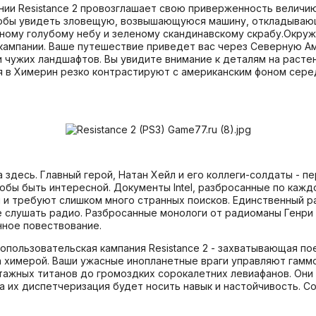
ии Resistance 2 провозглашает свою приверженность величию
чтобы увидеть зловещую, возвышающуюся машину, откладываю
ому голубому небу и зеленому скандинавскому скрабу.Окруже
кампании. Ваше путешествие приведет вас через Северную Ам
и чужих ландшафтов. Вы увидите внимание к деталям на расте
 в Химерин резко контрастируют с американским фоном сере
 здесь. Главный герой, Натан Хейл и его коллеги-солдаты - 
обы быть интересной. Документы Intel, разбросанные по каж
 и требуют слишком много странных поисков. Единственный ра
е слушать радио. Разбросанные монологи от радиоманы Генри
нное повествование.
пользовательская кампания Resistance 2 - захватывающая пое
а химерой. Ваши ужасные инопланетные враги управляют гамм
тажных титанов до громоздких сорокалетних левиафанов. Они
а их диспетчеризация будет носить навык и настойчивость. Со