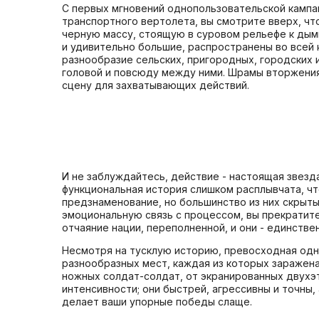
С первых мгновений однопользовательской кампан
транспортного вертолета, вы смотрите вверх, 
черную массу, стоящую в суровом рельефе к дымн
и удивительно большие, распространены во всей 
разнообразие сельских, пригородных, городских 
головой и повсюду между ними. Шрамы вторжения
сцену для захватывающих действий.
И не заблуждайтесь, действие - настоящая звезда
функциональная история слишком расплывчата, чт
предзнаменование, но большинство из них скрыты
эмоциональную связь с процессом, вы прекратит
отчаяние нации, переполненной, и они - единстве
Несмотря на тусклую историю, превосходная одно
разнообразных мест, каждая из которых заражен
ножных солдат-солдат, от экранированных двухэ
интенсивности; они быстрей, агрессивны и точны, 
делает ваши упорные победы слаще.