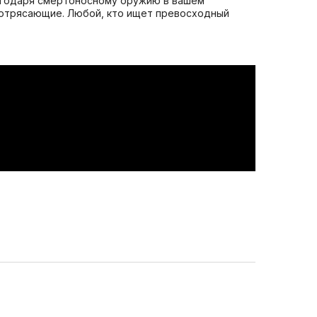
лагодаря смертоносному оружию в вашем
 потрясающие. Любой, кто ищет превосходный