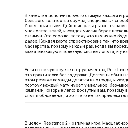
В качестве дополнительного стимула каждый игро
большего количества оружия, специальных спосо
более приятными. Действие разыгрывается на мн
множество целей, и каждая миссия берет нескол
разными. Это хорошо, потому что вам нужно буде
далее. Каждая карта спроектирована так, что вра
мастерства, поэтому каждый раз, когда вы побеж
захватывающую и полезную систему опыта, и у в
Если вы не чувствуете сотрудничества, Resistan
это практически без задержки. Доступны обычные ре
этом режиме команды делятся на отряды, и кажды
поэтому каждый матч имеет уникальное, безумное
кампании, которые легко доступны вам, поэтому 
опыт и обновления, и хотя это не так привлекате
В целом, Resistance 2 - отличная игра. Масштаб