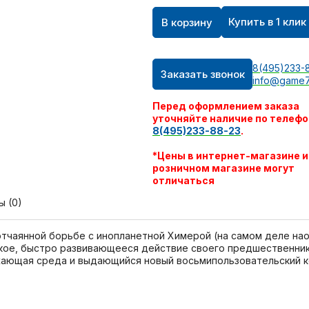
Купить в 1 клик
В корзину
8(495)233-
Заказать звонок
info@game7
Перед оформлением заказа
уточняйте наличие по телефо
8(495)233-88-23
.
*Цены в интернет-магазине и
розничном магазине могут
отличаться
ы (0)
тчаянной борьбе с инопланетной Химерой (на самом деле наоб
кое, быстро развивающееся действие своего предшественника
ужающая среда и выдающийся новый восьмипользовательский 