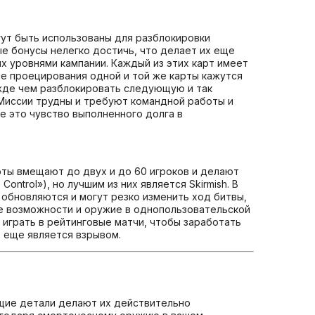
гут быть использованы для разблокировки
е бонусы нелегко достичь, что делает их еще
 уровнями кампании. Каждый из этих карт имеет
е проецирования одной и той же карты кажутся
ежде чем разблокировать следующую и так
. Миссии трудны и требуют командной работы и
е это чувство выполненного долга в
рты вмещают до двух и до 60 игроков и делают
ontrol»), но лучшим из них является Skirmish. В
 обновляются и могут резко изменить ход битвы,
се возможности и оружие в однопользовательской
 играть в рейтинговые матчи, чтобы заработать
е еще является взрывом.
ающие детали делают их действительно