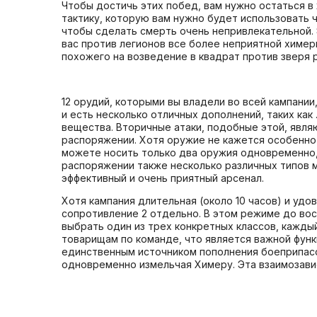
Чтобы достичь этих побед, вам нужно остаться в
тактику, которую вам нужно будет использовать ч
чтобы сделать смерть очень непривлекательной.
вас против легионов все более неприятной химер
похожего на возведение в квадрат против зверя ра
12 орудий, которыми вы владели во всей кампани
и есть несколько отличных дополнений, таких как
вещества. Вторичные атаки, подобные этой, явл
распоряжении. Хотя оружие не кажется особенно 
можете носить только два оружия одновременно, 
распоряжении также несколько различных типов м
эффективный и очень приятный арсенал.
Хотя кампания длительная (около 10 часов) и уд
сопротивление 2 отдельно. В этом режиме до во
выбрать один из трех конкретных классов, кажды
товарищам по команде, что является важной функ
единственным источником пополнения боеприпасо
одновременно измельчая Химеру. Эта взаимозави