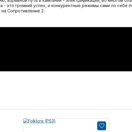
ю, взрывной путь в кампании - электрификация, во многом б
а - это громкий успех, и конкурентные режимы сами по себе
 на Сопротивление 2.