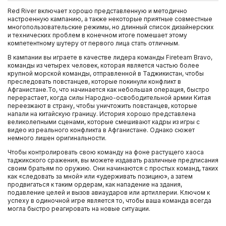
Red River включает хорошо представленную и методично
настроенную кампанию, а также некоторые приятные совместные
многопользовательские режимы, но длинный список дизайнерских
и технических проблем в конечном итоге помешает этому
компетентному шутеру от первого лица стать отличным.
В кампании вы играете в качестве лидера команды Fireteam Bravo,
команды из четырех человек, которая является частью более
крупной морской команды, отправленной в Таджикистан, чтобы
преследовать повстанцев, которые покинули конфликт в
Афганистане.То, что начинается как небольшая операция, быстро
перерастает, когда силы Народно-освободительной армии Китая
переезжают в страну, чтобы уничтожить повстанцев, которые
напали на китайскую границу. История хорошо представлена
великолепными сценами, которые смешивают кадры из игры с
видео из реального конфликта в Афганистане. Однако сюжет
немного лишен оригинальности.
Чтобы контролировать свою команду на фоне растущего хаоса
таджикского сражения, вы можете издавать различные предписания
своим братьям по оружию. Они начинаются с простых команд, таких
как «следовать за мной» или «удерживать позицию», а затем
продвигаться к таким ордерам, как нападение на здания,
подавление целей и вызов авиаударов или артиллерии. Ключом к
успеху в одиночной игре является то, чтобы ваша команда всегда
могла быстро реагировать на новые ситуации.