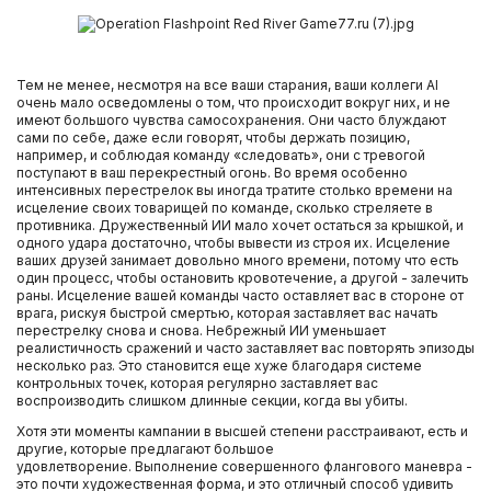
Тем не менее, несмотря на все ваши старания, ваши коллеги AI
очень мало осведомлены о том, что происходит вокруг них, и не
имеют большого чувства самосохранения. Они часто блуждают
сами по себе, даже если говорят, чтобы держать позицию,
например, и соблюдая команду «следовать», они с тревогой
поступают в ваш перекрестный огонь. Во время особенно
интенсивных перестрелок вы иногда тратите столько времени на
исцеление своих товарищей по команде, сколько стреляете в
противника. Дружественный ИИ мало хочет остаться за крышкой, и
одного удара достаточно, чтобы вывести из строя их. Исцеление
ваших друзей занимает довольно много времени, потому что есть
один процесс, чтобы остановить кровотечение, а другой - залечить
раны. Исцеление вашей команды часто оставляет вас в стороне от
врага, рискуя быстрой смертью, которая заставляет вас начать
перестрелку снова и снова. Небрежный ИИ уменьшает
реалистичность сражений и часто заставляет вас повторять эпизоды
несколько раз. Это становится еще хуже благодаря системе
контрольных точек, которая регулярно заставляет вас
воспроизводить слишком длинные секции, когда вы убиты.
Хотя эти моменты кампании в высшей степени расстраивают, есть и
другие, которые предлагают большое
удовлетворение. Выполнение совершенного флангового маневра -
это почти художественная форма, и это отличный способ удивить