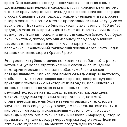
врага. Этот элемент неожиданности часто является ключом к
достижению длительных и сложных миссий Красной реки, потому
что ваши враги смертельно точны даже в нескольких сотнях ярдов
отсюда. Сделайте свой подход слишком очевидным, и вы можете
быстро оказаться в узком месте с вражескими силами, несущими со
всех сторон. Большинство битв проходят в диапазоне от 100 до 150
ярдов, но если ваши враги видят шанс встать близко и личным, они
возьмут его. Если вы позволите им встать слишком близко, бой будет
очень быстрым, потому что они используют подобную тактику
самостоятельно, пытаясь подавить и повернуть свое
положение. Реалистичный, тактический прилив и поток битв - одна
из самых сильных сторон Красной реки.
Этот уровень глубины отлично подходит для любителей стрелков,
которые ищут более стратегический и сложный опыт. Однако
некоторым игрокам не хватает необходимой тактической
осведомленности. Это - то, где помогают Ред-Ривер. Вместо того,
чтобы влиять на компетенцию ваших врагов, поворот трудности
приводит к отключению некоторых из передач, большинство из
которых включены по умолчанию в нормальном
режиме.Некоторые из этих средств, таких как помощь цели,
знакомы с другими стрелками от первого лица, но в этой
стратегической игре наиболее важными являются те, которые
улучшают вашу ситуационную осведомленность на поле битвы. К
ним относятся радар, показывающий местоположение вашей
команды и врага, объективные значки на карте и маркеры, которые
предлагают лучший маршрут через окружающую среду. Если вы
отключите эту помощь, вы можете создать один из самых