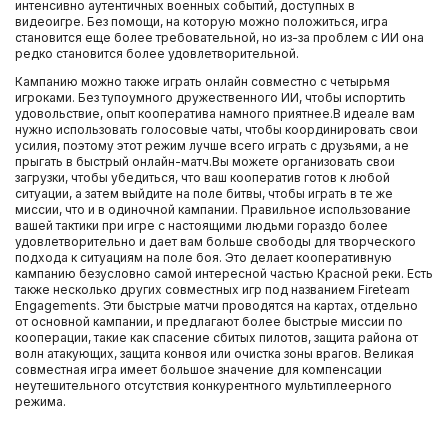
интенсивно аутентичных военных событий, доступных в
видеоигре. Без помощи, на которую можно положиться, игра
становится еще более требовательной, но из-за проблем с ИИ она
редко становится более удовлетворительной.
Кампанию можно также играть онлайн совместно с четырьмя
игроками. Без тупоумного дружественного ИИ, чтобы испортить
удовольствие, опыт кооператива намного приятнее.В идеале вам
нужно использовать голосовые чаты, чтобы координировать свои
усилия, поэтому этот режим лучше всего играть с друзьями, а не
прыгать в быстрый онлайн-матч.Вы можете организовать свои
загрузки, чтобы убедиться, что ваш кооператив готов к любой
ситуации, а затем выйдите на поле битвы, чтобы играть в те же
миссии, что и в одиночной кампании. Правильное использование
вашей тактики при игре с настоящими людьми гораздо более
удовлетворительно и дает вам больше свободы для творческого
подхода к ситуациям на поле боя. Это делает кооперативную
кампанию безусловно самой интересной частью Красной реки. Есть
также несколько других совместных игр под названием Fireteam
Engagements. Эти быстрые матчи проводятся на картах, отдельно
от основной кампании, и предлагают более быстрые миссии по
кооперации, такие как спасение сбитых пилотов, защита района от
волн атакующих, защита конвоя или очистка зоны врагов. Великая
совместная игра имеет большое значение для компенсации
неутешительного отсутствия конкурентного мультиплеерного
режима.