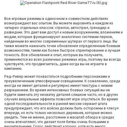
Все игровые режимы в одиночном и совместном действиях
вознаграждают вас опытом. Вы можете выровнять в каждом из
четырех отдельных классов: стрелок, автострел, гренадер и
разведчик. Это дает вам доступ к новым вооружениям, вложениям и
модам, которые функционируют аналогично системам перков,
найденным во многих современных шутерах от первого лица. Вы
также можете назначать точки обновления определенным боевым
возможностям, таким как более быстрое спринтирование и лучшая
точность. Все обновления и опыт, которые вы получаете,
применяются во всех различных режимах игры, поэтому вы всегда
чувствуете, что продвигаетесь, даже когда вы не играете в
кампанию.
Ред-Ривер может похвастаться подробными персонажами и
преувеличенным атмосферным освещением. К сожалению, среда
иногда не имеет деталей и регулярно имеет текстуры с низким
разрешением. Во время интенсивных боевых ситуаций вы не
будете замечать эту нехватку деталей слишком часто, но в других
случаях визуальные эффекты позволят игре опуститься. Во время
одной последовательности в ранней миссии сержант штата
предупреждает, что его войска должны быть осторожны в «лесу»
впереди, но есть только несколько деревьев, которые можно
увидеть. Тем не менее, расстояние и масштаб обзора в средах
очень впечатляют, что делает поля битвы очень большими и
внушительными. Голос действует хорошо, хотя есть много