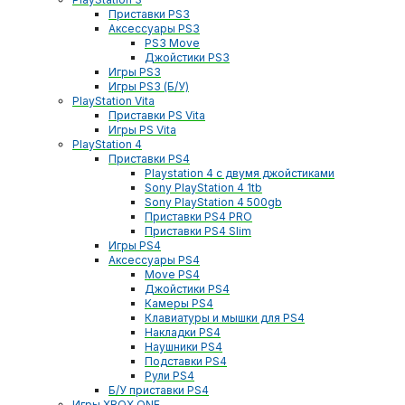
Приставки PS3
Аксессуары PS3
PS3 Move
Джойстики PS3
Игры PS3
Игры PS3 (Б/У)
PlayStation Vita
Приставки PS Vita
Игры PS Vita
PlayStation 4
Приставки PS4
Playstation 4 с двумя джойстиками
Sony PlayStation 4 1tb
Sony PlayStation 4 500gb
Приставки PS4 PRO
Приставки PS4 Slim
Игры PS4
Аксессуары PS4
Move PS4
Джойстики PS4
Камеры PS4
Клавиатуры и мышки для PS4
Накладки PS4
Наушники PS4
Подставки PS4
Рули PS4
Б/У приставки PS4
Игры XBOX ONE